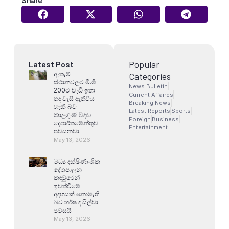
Popular
Latest Post
ඇතැම්
Categories
ස්ථානවලට මි.මි
News Bulletin
200ට වැඩි ඉතා
Current Affaires
තද වැසි ඇතිවිය
Breaking News
හැකි බව
Latest Reports
Sports
කාලගුණ විද්‍යා
Foreign
Business
දෙපාර්තමේන්තුව
Entertainment
පවසනවා.
May 13, 2026
මධ්‍ය දක්ෂිණාංශික
දේශපාලන
කඳවුරෙන්
ඉවත්වීමේ
අදහසක් නොමැති
බව හර්ෂ ද සිල්වා
පවසයි
May 13, 2026