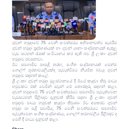
ගුවන් හමුදාවේ 75 වෙනි සංවත්සරය අභිමානවත්ව සැමරීම
ගුවන් හමුදා ප්‍රදර්ශණයක් හා ගුවන් යානා සංදර්ශනයක් ඇතුලු
වැඩ සටහන් රැසක් සංවිධානය කර ඇති බව ශ්‍රී ලංකා ගුවන්
හමුදාව පවසනවා..
ඊට සමගාමීව පාපැදි තරඟ, සංගීත සංදර්ශනයක් මෙන්ම
ගොල්ෆ් ශූරතාවයලියක්ද පැවැත්වීමට නියමිත බවයු ගුවන්
හමුදාව සඳහන් කළේ.
ශ්‍රී ලංකා ගුවන් හමුදා මූලස්ථානයේ දී ඊයේ කැඳවා තිබූ මාධ්‍ය
හමුවකට එක් වෙමින් ඔවුන් මේ තොරතුරු සඳහන් කළා.
ගුවන් හමුදාවේ 75 වෙනි සංවත්සරයට සමගාමීව පැවැත්වෙන
වැඩසටහන් පිළිබදව දැනුවත් කිරීම සදහා ශ්‍රී ලංකා ගුවන්
හමුදාව මාධ්‍ය හමුවක් කැඳවා තිබුණා. ඊට අමතරව ගුවන්
හමුදා පා පැදි සවාරිය, 75 වෙනි සංවත්සරයට සමගාමීව
පැවැත්වෙන සංගීත සංදර්ශණය, ගොල්ෆ් තරගාවලිය පිළිබඳව ද
මෙහි දී මාධ්‍ය දැනුවත් කළා.
Share