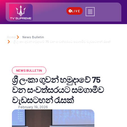
LIVE
Home
News Bulletin
ශ්‍රී ලංකා ගුවන් හමුදාවේ 75 වන සංවත්සරයට සමගාමීව වැඩසටහන් රැසක්
NEWS BULLETIN
ශ්‍රී ලංකා ගුවන් හමුදාවේ 75
වන සංවත්සරයට සමගාමීව
වැඩසටහන් රැසක්
February 19, 2026