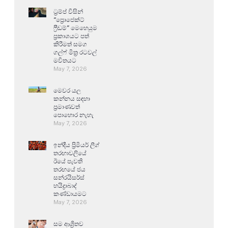
ට්‍රම්ප් විසින්
“ප්‍රොජෙක්ට්
ෆ්‍රීඩම්” මෙහෙයුම
ප්‍රකාශයට පත්
කිරීමත් සමග
ගල්ෆ් මිත්‍ර රටවල්
මවිතයට
May 7, 2026
මෙවර යල
කන්නය සඳහා
ප්‍රමාණවත්
පොහොර නැහැ
May 7, 2026
ඉන්දීය ප්‍රිමියර් ලීග්
තරඟාවලියේ
ඊයේ පැවති
තරඟයේ ජය
සන්රයිසර්ස්
හයිද්‍රාබාද්
කණ්ඩායමට
May 7, 2026
සම ආශ්‍රිතව