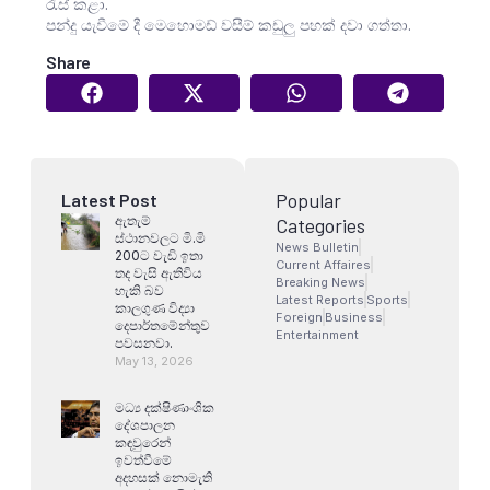
රැස් කළා.
පන්දු යැවීමේ දී මෙහොමඩ් වසීම් කඩුලු පහක් දවා ගත්තා.
Share
Popular
Latest Post
ඇතැම්
Categories
ස්ථානවලට මි.මි
News Bulletin
200ට වැඩි ඉතා
Current Affaires
තද වැසි ඇතිවිය
Breaking News
හැකි බව
Latest Reports
Sports
කාලගුණ විද්‍යා
Foreign
Business
දෙපාර්තමේන්තුව
Entertainment
පවසනවා.
May 13, 2026
මධ්‍ය දක්ෂිණාංශික
දේශපාලන
කඳවුරෙන්
ඉවත්වීමේ
අදහසක් නොමැති