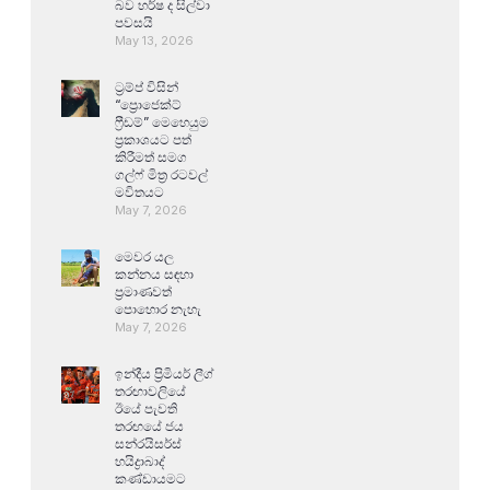
බව හර්ෂ ද සිල්වා
පවසයි
May 13, 2026
ට්‍රම්ප් විසින්
“ප්‍රොජෙක්ට්
ෆ්‍රීඩම්” මෙහෙයුම
ප්‍රකාශයට පත්
කිරීමත් සමග
ගල්ෆ් මිත්‍ර රටවල්
මවිතයට
May 7, 2026
මෙවර යල
කන්නය සඳහා
ප්‍රමාණවත්
පොහොර නැහැ
May 7, 2026
ඉන්දීය ප්‍රිමියර් ලීග්
තරඟාවලියේ
ඊයේ පැවති
තරඟයේ ජය
සන්රයිසර්ස්
හයිද්‍රාබාද්
කණ්ඩායමට