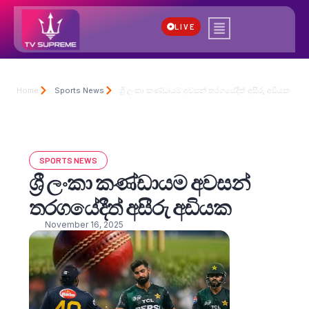
LIVE
Home
Sports News
ශ්‍රී ලංකා කණ්ඩායම අවසන් තරගයේදීත් අසීරු අඩියක
SPORTS NEWS
ශ්‍රී ලංකා කණ්ඩායම අවසන්
තරගයේදීත් අසීරු අඩියක
November 16, 2025