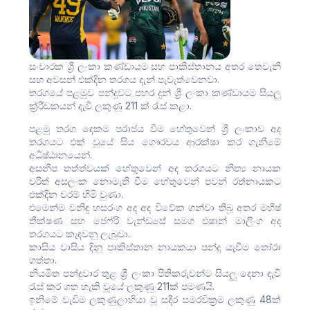
සංචාරක ශ්‍රී ලංකා කණ්ඩායම සහ පාකිස්තානය අතර තෙවැනි
සහ අවසන් එක්දින තරගය දැන් පැවැත්වෙනවා.
තරගයේ පළමුව පන්දුවට පහර දුන් ශ්‍රී ලංකා කණ්ඩායම සියලු
ක්‍ර්‍රීඩකයන් දැවී ලකුණු 211 ක් රැස් කළා.
පළමු තරග දෙකම පරාජය වීම හේතුවෙන් ශ්‍රී ලංකාව අද
තරගයට එක් වූයේ සිය ගෞරවය ආරක්ෂා කර ගැනීමේ
අධිෂ්ඨානයෙන්.
අසනීප තත්ත්වයක් හේතුවෙන් අද තරගයට නිත්‍ය නායක
චරිත් අසලංක නොමැති වීම හේතුවෙන් පවන් රත්නායකට
එක්දින වරම් හිමි වුණා.
එමෙන්ම වනිඳු හසරංග අද අද විවේක ගන්වා තිබූ අතර මහීෂ්
තීක්ෂණ සහ ජෙෆ්රි වැන්ඩසේ සමග එෂාන් මාලිංග අද
තරගයට කැඳවනු ලැබුවා.
කාසිය වාසිය දිනූ පාකිස්තාන නායකයා පන්දු යැවීම තෝරා
ගත්තා.
නියමිත පන්දුවාර තුළ ශ්‍රී ලංකා පිතිකරුවන්ට සියලු දෙනා දැවී
රැස් කර ගත හැකි වූ‌යේ ලකුණු 211ක් පමණයි.
ඉනිමේ වැඩිම ලකුණුලාභියා වූ සදීර සමරවික්‍රම ලකුණු 48ක්