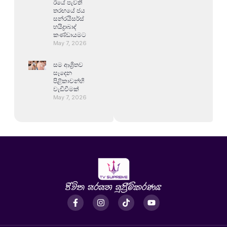
ඊයේ පැවති
තරඟයේ ජය
සන්රයිසර්ස්
හයිද්‍රාබාද්
කණ්ඩායමට
May 7, 2026
සම ආශ්‍රිතව
සෑදෙන
පිළිකාවන්හි
වැඩිවීමක්
May 7, 2026