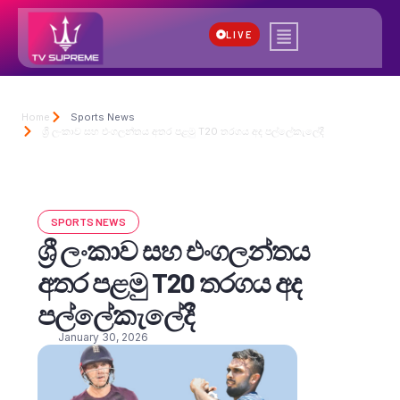
LIVE
Home
Sports News
ශ්‍රී ලංකාව සහ එංගලන්තය අතර පළමු T20 තරගය අද පල්ලේකැලේදී
SPORTS NEWS
ශ්‍රී ලංකාව සහ එංගලන්තය
අතර පළමු T20 තරගය අද
පල්ලේකැලේදී
January 30, 2026