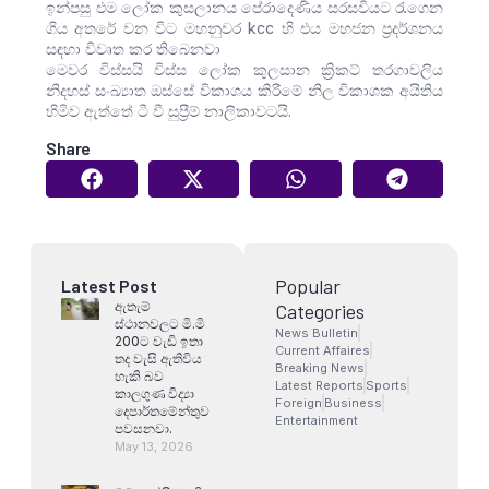
ඉන්පසු එම ලෝක කුසලානය පේරාදෙණිය සරසවියට රැගෙන
ගිය අතරේ වන විට මහනුවර kcc හි එය මහජන ප්‍රදර්ශනය
සඳහා විවෘත කර තිබෙනවා
මෙවර විස්සයි විස්ස ලෝක කුලසාන ක්‍රිකට් තරගාවලිය
නිදහස් සංඛ්‍යාත ඔස්සේ විකාශය කිරීමේ නිල විකාශක අයිතිය
හිමිව ඇත්තේ ටී වී සුප්‍රීම් නාලිකාවටයි.
Share
Popular
Latest Post
ඇතැම්
Categories
ස්ථානවලට මි.මි
News Bulletin
200ට වැඩි ඉතා
Current Affaires
තද වැසි ඇතිවිය
Breaking News
හැකි බව
Latest Reports
Sports
කාලගුණ විද්‍යා
Foreign
Business
දෙපාර්තමේන්තුව
Entertainment
පවසනවා.
May 13, 2026