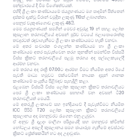
පන්දුවාරයේ දී වීම විශේෂත්වයක්.
එහිදී ශ්‍රී ලංකා කණ්ඩායමේ ජයග්‍රහණයට මග පාදමින් පිත්තෙන්
දස්කම් දැක්වූ විරාන් චමුදිත ලකුණු 110ක් ලබාගත්තා.
සෙනුජ වැකුණගොඩ ලකුණු 48යි.
මෙම ජයග්‍රහණයත් සමගින් මෙවර අවුරුදු 19 න් පහළ ලෝක
කුසලාන තරගාවලියේ අවසන් පූර්ව වටයේ බලාපොරොත්තු
තවදුරටත් රඳවාගැනීමට ශ්‍රී ලංකා කණ්ඩායමට හැකි වනවා.
මේ අතර සංචාරක එංගලන්ත කණ්ඩායම හා ශ්‍රී ලංකා
කණ්ඩායම අතර පැවැත්වෙන තරග තුනකින් සමන්විත විස්සයි
විස්ස ක්‍රිකට් තරගාවලියේ පළමු තරගය අද පල්ලෙකැලේදී
ආරම්භ වනවා.
මේ තරගය අද රාත්‍රී 07.00ට ආරම්භ වීමට නියමිත අතර ඊයේ
පැවති මාධ්‍ය හමුවට එක්වෙමින් නායක දසුන් ශානක
කණ්ඩාමේ සංයුතිය පිළිබඳව පැහැදිලි කළා.
එළඹෙන විස්සයි විස්ස ලෝක කුසලාන ක්‍රිකට් තරගාවලියට
පෙර ශ්‍රී ලංකා කණ්ඩායම සහභාගි වන අවසන් ටී20
තරගාවලියත් මෙය‍යි.
මේ අතර,ශ්‍රී ලංකාවේ සහ ඉන්දියාවේ දී පැවැත්වීමට නියමිත
ICC පිරිමි T20 ලෝක කුසලාන ක්‍රිකට් තරගාවලියේ
කුසලානය අද මහනුවරට රැගෙන එනු ලැබුවා.
ඒ අනුව ශ්‍රී දළදා මාලිගා පරිශ්‍රයේදී සහ මහනුවර ක්වීන්ස්
හෝටලය අසලදී කුසලානය සමග ඡායාරූප ගැනීමේ අවස්ථාව
ක්‍රිකට් ප්‍රේක්ෂකයින් හට අද උදාවුණා.