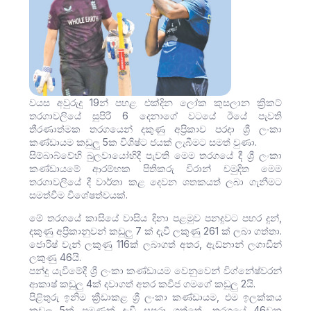
වයස අවුරුදු 19න් පහළ එක්දින ලෝක කුසලාන ක්‍රිකට්
තරගාවලියේ සුපිරි 6 දෙනාගේ වටයේ ඊයේ පැවති
තීරණාත්මක තරගයෙන් දකුණු අප්‍රිකාව පරදා ශ්‍රී ලංකා
කණ්ඩායම කඩුලු 5ක විශිෂ්ට ජයක් ලැබීමට සමත් වුණා.
සිම්බාබ්වේහි බුලවායෝහිදී පැවති මෙම තරගයේ දී ශ්‍රී ලංකා
කණ්ඩායමේ ආරම්භක පිතිකරු විරාන් චමුදිත මෙම
තරගාවලියේ දී වාර්තා කළ දෙවන ශතකයත් ලබා ගැනීමට
සමත්වීම විශේෂත්වයක්.
මේ තරගයේ කාසියේ වාසිය දිනා පළමුව පනදුවට පහර දුන්,
දකුණු අප්‍රිකානුවන් කඩුලු 7 ක් දැවී ලකුණු 261 ක් ලබා ගත්තා.
ජොරිෂ් වැන් ලකුණු 116ක් ලබාගත් අතර, ඇඩ්නාන් ලගාඩීන්
ලකුණු 46යි.
පන්දු යැවීමේදී ශ්‍රී ලංකා කණ්ඩායම වෙනුවෙන් විග්නේෂ්වරන්
ආකාෂ් කඩුලු 4ක් දවාගත් අතර කවිජ ගමගේ කඩුලු 2යි.
පිළිතුරු ඉනිම ක්‍රීඩාකළ ශ්‍රී ලංකා කණ්ඩායම, එම ඉලක්කය
කඩුලු 5ක් පමණක් දැවී සපුරා ගත්තේ, තරගයේ 46වන