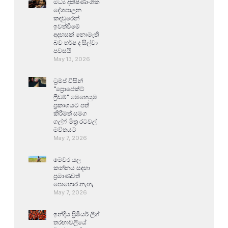
මධ්‍ය දක්ෂිණාංශික
දේශපාලන
කඳවුරෙන්
ඉවත්වීමේ
අදහසක් නොමැති
බව හර්ෂ ද සිල්වා
පවසයි
May 13, 2026
ට්‍රම්ප් විසින්
“ප්‍රොජෙක්ට්
ෆ්‍රීඩම්” මෙහෙයුම
ප්‍රකාශයට පත්
කිරීමත් සමග
ගල්ෆ් මිත්‍ර රටවල්
මවිතයට
May 7, 2026
මෙවර යල
කන්නය සඳහා
ප්‍රමාණවත්
පොහොර නැහැ
May 7, 2026
ඉන්දීය ප්‍රිමියර් ලීග්
තරඟාවලියේ