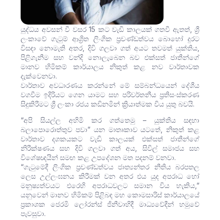
යුද්ධය අවසන් වී වසර 15 කට වැඩි කාලයක් ගතවී ඇතත්, ශ්‍රී
ලංකාවේ ගැටුම් ආශ්‍රිත ලිංගික ප්‍රචණ්ඩත්වය බොහෝ දුරට
විසඳා නොමැති අතර, දිවි ගලවා ගත් අයට තවමත් යුක්තිය,
පිළිගැනීම සහ වන්දි නොලැබෙන බව එක්සත් ජාතීන්ගේ
මානව හිමිකම් කාර්යාලය නිකුත් කළ නව වාර්තාවක
දැක්වෙනවා.
වාර්තාව අවධාරණය කරන්නේ මේ සම්බන්ධයෙන් දේශීය
වගවීම ඉදිරියට ගෙන යාමට සහ පරිවර්තනීය ප්‍රතිසංස්කරණ
සිදුකිරීමට ශ්‍රී ලංකා රජය කඩිනමින් ක්‍රියාත්මක විය යුතු බවයි.
“අපි සියල්ල අහිමි කර ගත්තෙමු – යුක්තිය සඳහා
බලාපොරොත්තුව පවා” යන මාතෘකාව යටතේ, නිකුත් කළ
වාර්තාව දශකයකට වැඩි කාලයක් එක්සත් ජාතීන්ගේ
නිරීක්ෂණය සහ දිවි ගලවා ගත් අය, සිවිල් සමාජය සහ
විශේෂඥයින් සමඟ කළ උපදේශන මත පදනම් වනවා.
“ගැටුමේදී ලිංගික ප්‍රචණ්ඩත්වය ජාත්‍යන්තර නීතිය බරපතල
ලෙස උල්ලංඝනය කිරීමක් වන අතර එය යුද අපරාධ හෝ
මනුෂ්‍යත්වයට එරෙහි අපරාධවලට සමාන විය හැකිය,”
යනුවෙන් මානව හිමිකම් පිළිබඳ මහ කොමසාරිස් කාර්යාලයේ
ප්‍රකාශක ජෙරමි ලෝරන්ස් ජිනීවාහිදී මාධ්‍යවේදීන් හමුවේ
පැවසුවා.