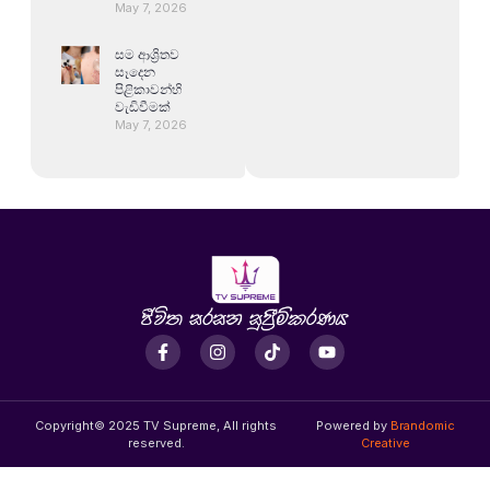
May 7, 2026
සම ආශ්‍රිතව
සෑදෙන
පිළිකාවන්හි
වැඩිවීමක්
May 7, 2026
Copyright© 2025 TV Supreme, All rights
Powered by
Brandomic
reserved.
Creative