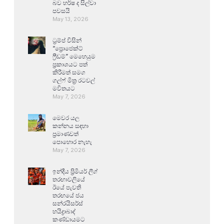
බව හර්ෂ ද සිල්වා
පවසයි
May 13, 2026
ට්‍රම්ප් විසින්
“ප්‍රොජෙක්ට්
ෆ්‍රීඩම්” මෙහෙයුම
ප්‍රකාශයට පත්
කිරීමත් සමග
ගල්ෆ් මිත්‍ර රටවල්
මවිතයට
May 7, 2026
මෙවර යල
කන්නය සඳහා
ප්‍රමාණවත්
පොහොර නැහැ
May 7, 2026
ඉන්දීය ප්‍රිමියර් ලීග්
තරඟාවලියේ
ඊයේ පැවති
තරඟයේ ජය
සන්රයිසර්ස්
හයිද්‍රාබාද්
කණ්ඩායමට