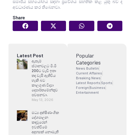
සමාජීය සහයෝගය සඳහා ප්‍රවේශය සහතික කළ යුතු බව ද
අවධාරණය කර තිබෙනවා.
Share
Popular
Latest Post
ඇතැම්
Categories
ස්ථානවලට මි.මි
News Bulletin
200ට වැඩි ඉතා
Current Affaires
තද වැසි ඇතිවිය
Breaking News
හැකි බව
Latest Reports
Sports
කාලගුණ විද්‍යා
Foreign
Business
දෙපාර්තමේන්තුව
Entertainment
පවසනවා.
May 13, 2026
මධ්‍ය දක්ෂිණාංශික
දේශපාලන
කඳවුරෙන්
ඉවත්වීමේ
අදහසක් නොමැති