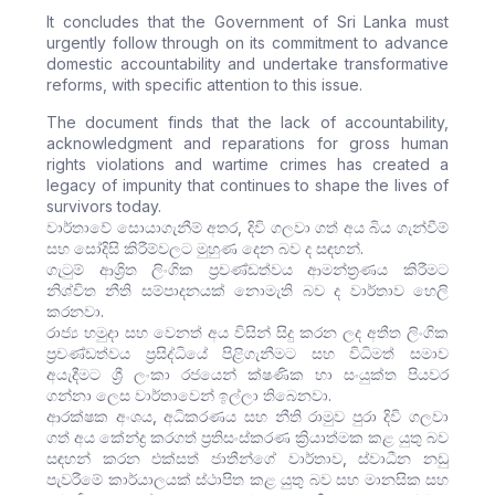
It concludes that the Government of Sri Lanka must
urgently follow through on its commitment to advance
domestic accountability and undertake transformative
reforms, with specific attention to this issue.
The document finds that the lack of accountability,
acknowledgment and reparations for gross human
rights violations and wartime crimes has created a
legacy of impunity that continues to shape the lives of
survivors today.
වාර්තාවේ සොයාගැනීම් අතර, දිවි ගලවා ගත් අය බිය ගැන්වීම්
සහ සෝදිසි කිරීම්වලට මුහුණ දෙන බව ද සඳහන්.
ගැටුම් ආශ්‍රිත ලිංගික ප්‍රචණ්ඩත්වය ආමන්ත්‍රණය කිරීමට
නිශ්චිත නීති සම්පාදනයක් නොමැති බව ද වාර්තාව හෙලි
කරනවා.
රාජ්‍ය හමුදා සහ වෙනත් අය විසින් සිදු කරන ලද අතීත ලිංගික
ප්‍රචණ්ඩත්වය ප්‍රසිද්ධියේ පිළිගැනීමට සහ විධිමත් සමාව
අයැදීමට ශ්‍රී ලංකා රජයෙන් ක්ෂණික හා සංයුක්ත පියවර
ගන්නා ලෙස වාර්තාවෙන් ඉල්ලා තිබෙනවා.
ආරක්ෂක අංශය, අධිකරණය සහ නීති රාමුව පුරා දිවි ගලවා
ගත් අය කේන්ද්‍ර කරගත් ප්‍රතිසංස්කරණ ක්‍රියාත්මක කළ යුතු බව
සඳහන් කරන එක්සත් ජාතීන්ගේ වාර්තාව, ස්වාධීන නඩු
පැවරීමේ කාර්යාලයක් ස්ථාපිත කළ යුතු බව සහ මානසික සහ