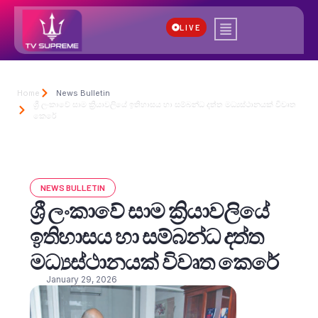
LIVE
Home
News Bulletin
ශ්‍රී ලංකාවේ සාම ක්‍රියාවලියේ ඉතිහාසය හා සම්බන්ධ දත්ත මධ්‍යස්ථානයක් විවෘත
කෙරේ
NEWS BULLETIN
ශ්‍රී ලංකාවේ සාම ක්‍රියාවලියේ
ඉතිහාසය හා සම්බන්ධ දත්ත
මධ්‍යස්ථානයක් විවෘත කෙරේ
January 29, 2026