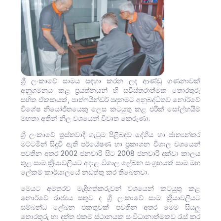
ශ්‍රී ලංකාවේ සාමය සඳහා කරන ලද ආණ්ඩු ගණනාවක්
අනුගමනය කළ ප්‍රයත්නයන් හි සවිස්තරාත්මක තොරතුරු
සහිත ඒකකයක්, පාත්ෆයින්ඩර් පදනමට අනුබද්ධිතව නෝර්වේ
විශේෂ නියෝජිතයෙකු ලෙස කටයුතු කළ එරික් සෝල්හයිම්
මහතා අතින් නිල වශයෙන් විවෘත කෙරුණා.
ශ්‍රී ලංකාවේ ත්‍රස්තවාදී ගැටුම පිළිබඳව දේශීය හා ජාත්‍යන්තර
මට්ටමින් සිදුවී ඇති පර්යේෂණ හා ප්‍රකාශන විශාල වශයෙන්
පවතින අතර 2002 ජනවාරි සිට 2008 ජනවාරි දක්වා කාලය
තුළ සාම ක්‍රියාවලියට අදාළ විශාල ලේඛන සංග්‍රහයක් සාම මහ
ලේකම් කාර්යාලයේ නඩත්තු කර තිබෙනවා.
මෙයට අමතරව මැදිහත්කරුවන් වශයෙන් කටයුතු කළ
නොර්වේ රාජ්‍යය සතුව ද ශ්‍රී ලංකාවේ සාම ක්‍රියාවලියට
සම්බන්ධ ලේඛන එකතුවක් පවතින අතර මෙම සියලු
තොරතුරු හා දත්ත එකම ස්ථානයක සංවිධානාත්මකව රැස් කර