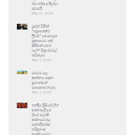
බව හර්ෂ ද සිල්වා
පවසයි
May 13, 2026
ට්‍රම්ප් විසින්
“ප්‍රොජෙක්ට්
ෆ්‍රීඩම්” මෙහෙයුම
ප්‍රකාශයට පත්
කිරීමත් සමග
ගල්ෆ් මිත්‍ර රටවල්
මවිතයට
May 7, 2026
මෙවර යල
කන්නය සඳහා
ප්‍රමාණවත්
පොහොර නැහැ
May 7, 2026
ඉන්දීය ප්‍රිමියර් ලීග්
තරඟාවලියේ
ඊයේ පැවති
තරඟයේ ජය
සන්රයිසර්ස්
හයිද්‍රාබාද්
කණ්ඩායමට