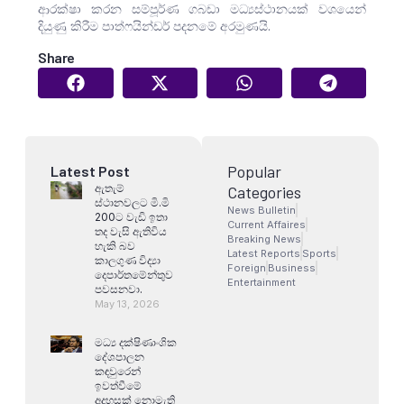
ආරක්ෂා කරන සම්පූර්ණ ගබඩා මධ්‍යස්ථානයක් වශයෙන්
දියුණු කිරීම පාත්ෆයින්ඩර් පදනමේ අරමුණයි.
Share
Popular
Latest Post
ඇතැම්
Categories
ස්ථානවලට මි.මි
News Bulletin
200ට වැඩි ඉතා
Current Affaires
තද වැසි ඇතිවිය
Breaking News
හැකි බව
Latest Reports
Sports
කාලගුණ විද්‍යා
Foreign
Business
දෙපාර්තමේන්තුව
Entertainment
පවසනවා.
May 13, 2026
මධ්‍ය දක්ෂිණාංශික
දේශපාලන
කඳවුරෙන්
ඉවත්වීමේ
අදහසක් නොමැති