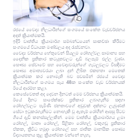
රජයේ වෛද්‍ය නිලධාරීන්ගේ සංගමයේ සංකේත වැඩවර්ජනය
අදත් ක්‍රියාත්මකයි.
ඉදිරි වෘත්තීය ක්‍රියාමාර්ග සම්බන්ධයෙන් සාකච්ඡා කිරීමට
සංගමයේ විධායක මණ්ඩලය අද රැස්වනවා.
වෛද්‍ය වර්ජනය හේතුවෙන් සියලුම රෝහල්වල සාමාන්‍ය සහ
දෛනික ප්‍රතිකාර කටයුතවලට දැඩි බලපෑම් එල්ල වුණා.
සෞඛ්‍ය සේවාවේ සහ වෛද්‍යවරුන්ගේ ගැටලුවලට විසඳීමට
සෞඛ්‍ය අමාත්‍යවරයා ලබා දුන් ලිඛිත එකඟතා මෙතෙක්
ක්‍රියාත්මක කර නොමැති බව පවසමින් රජයේ වෛද්‍ය
නිලධාරීන්ගේ සංගමය පැය 48ක සංකේත වැඩ වර්ජනයක්
ඊයේ ආරම්භ කළා.
කෙසේවෙතත් අද දෙවන දිනටත් මෙම වර්ජනය ක්‍රියාත්මකයි.
ඊයේ දිනට සාපේක්ෂව ප්‍රතිකාර ලබාගැනීම සඳහා
රෝහල්වලට පැමිණි ජනතාවගේ අඩුවක් දක්නට ලැබුණත්
සේවා ඉටුකරගැනීමට නොහැකි වූ ඇතැම් රෝගීන් ආපසු පිටව
ගියේ දැඩි කනස්සල්ලකින්. මෙම වෘත්තිය ක්‍රියාමාර්ගය ළමා
රෝහල්, මාතෘ රෝහල්, පිළිකා රෝහල්, වකුගඩු ප්‍රතිකාර
ඒකක, ත්‍රිවිධ හමුදා රෝහලේ සහ ජාතික මානසික සෞඛ්‍ය
විද්‍යායතනය තුළ ක්‍රියාත්මක වන්නේ නැහැ.