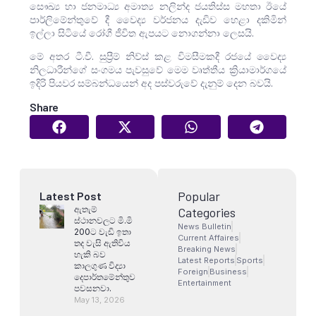
සෞඛ්‍ය හා ජනමාධ්‍ය අමාත්‍ය නලින්ද ජයතිස්ස මහතා ඊයේ
පාර්ලිමේන්තුවේ දී වෛද්‍ය වර්ජනය දැඩිව හෙළා දකිමින්
ඉල්ලා සිටියේ රෝගී ජීවිත ඇපයට නොගන්නා ලෙසයි.
මේ අතර ටී.වී. සුප්‍රීම් නිව්ස් කළ විමසීමකදී රජයේ වෛද්‍ය
නිලධාරීන්ගේ සංගමය ‍පැවසුවේ මෙම වෘත්තීය ක්‍රියාමාර්ගයේ
ඉදිරි පියවර සම්බන්ධයෙන් අද පස්වරුවේ දැනුම් දෙන බවයි.
Share
Popular
Latest Post
ඇතැම්
Categories
ස්ථානවලට මි.මි
News Bulletin
200ට වැඩි ඉතා
Current Affaires
තද වැසි ඇතිවිය
Breaking News
හැකි බව
Latest Reports
Sports
කාලගුණ විද්‍යා
Foreign
Business
දෙපාර්තමේන්තුව
Entertainment
පවසනවා.
May 13, 2026