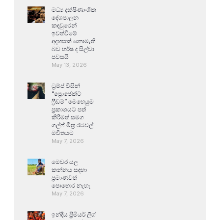
මධ්‍ය දක්ෂිණාංශික
දේශපාලන
කඳවුරෙන්
ඉවත්වීමේ
අදහසක් නොමැති
බව හර්ෂ ද සිල්වා
පවසයි
May 13, 2026
ට්‍රම්ප් විසින්
“ප්‍රොජෙක්ට්
ෆ්‍රීඩම්” මෙහෙයුම
ප්‍රකාශයට පත්
කිරීමත් සමග
ගල්ෆ් මිත්‍ර රටවල්
මවිතයට
May 7, 2026
මෙවර යල
කන්නය සඳහා
ප්‍රමාණවත්
පොහොර නැහැ
May 7, 2026
ඉන්දීය ප්‍රිමියර් ලීග්