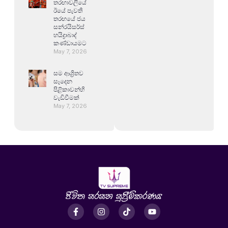
තරඟාවලියේ
ඊයේ පැවති
තරඟයේ ජය
සන්රයිසර්ස්
හයිද්‍රාබාද්
කණ්ඩායමට
May 7, 2026
සම ආශ්‍රිතව
සෑදෙන
පිළිකාවන්හි
වැඩිවීමක්
May 7, 2026