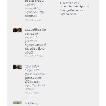
තද වැසි ඇතිවිය
Breaking News
හැකි බව
Latest Reports
Sports
කාලගුණ විද්‍යා
Foreign
Business
දෙපාර්තමේන්තුව
Entertainment
පවසනවා.
May 13, 2026
මධ්‍ය දක්ෂිණාංශික
දේශපාලන
කඳවුරෙන්
ඉවත්වීමේ
අදහසක් නොමැති
බව හර්ෂ ද සිල්වා
පවසයි
May 13, 2026
ට්‍රම්ප් විසින්
“ප්‍රොජෙක්ට්
ෆ්‍රීඩම්” මෙහෙයුම
ප්‍රකාශයට පත්
කිරීමත් සමග
ගල්ෆ් මිත්‍ර රටවල්
මවිතයට
May 7, 2026
මෙවර යල