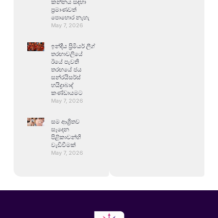
කන්නය සඳහා
ප්‍රමාණවත්
පොහොර නැහැ
May 7, 2026
ඉන්දීය ප්‍රිමියර් ලීග්
තරඟාවලියේ
ඊයේ පැවති
තරඟයේ ජය
සන්රයිසර්ස්
හයිද්‍රාබාද්
කණ්ඩායමට
May 7, 2026
සම ආශ්‍රිතව
සෑදෙන
පිළිකාවන්හි
වැඩිවීමක්
May 7, 2026