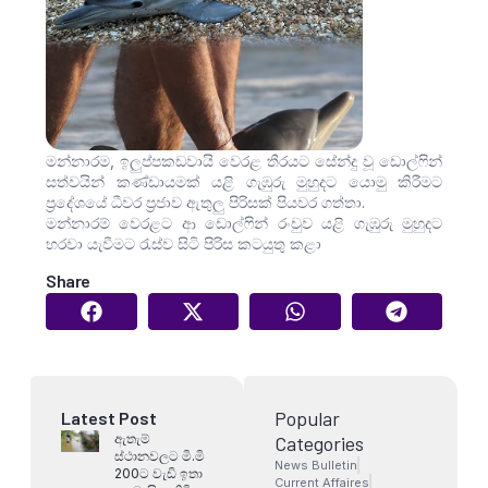
මන්නාරම, ඉලුප්පකඩවායි වෙරළ තීරයට සේන්දු වූ ඩොල්ෆින්
සත්වයින් කණ්ඩායමක් යළි ගැඹුරු මුහුදට යොමු කිරීමට
ප්‍රදේශයේ ධීවර ප්‍රජාව ඇතුලු පිරිසක් පියවර ගත්තා.
මන්නාරම් වෙරළට ආ ඩොල්ෆින් රංචුව යළි ගැඹුරු මුහුදට
හරවා යැවීමට රැස්ව සිටි පිරිස කටයුතු කළා
Share
Popular
Latest Post
ඇතැම්
Categories
ස්ථානවලට මි.මි
News Bulletin
200ට වැඩි ඉතා
Current Affaires