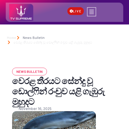
LIVE
Home
News Bulletin
වෙරළ තීරයට සේන්දු වූ ඩොල්ෆින් රංචුව යළි ගැඹුරු මුහුදට
NEWS BULLETIN
වෙරළ තීරයට සේන්දු වූ
ඩොල්ෆින් රංචුව යළි ගැඹුරු
මුහුදට
November 16, 2025