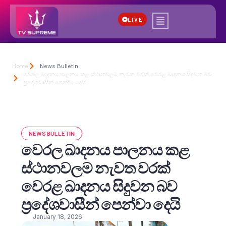
LIVE
Home
News Bulletin
වෙරල ඛාදනය පාලනය කළ ස්ථානවලම නැවත වරක් වෙරළ ඛාදනය සිදුවන බව
ප්‍රදේශවාසීන් පෙන්වා දෙයි
NEWS BULLETIN
වෙරල ඛාදනය පාලනය කළ
ස්ථානවලම නැවත වරක්
වෙරළ ඛාදනය සිදුවන බව
ප්‍රදේශවාසීන් පෙන්වා දෙයි
January 18, 2026