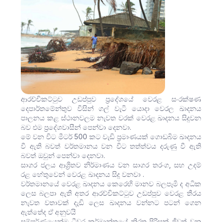
ආරච්චිකට්ටුව උඩප්පුව ප්‍රදේශයේ වෙරළ සංරක්ෂණ
දෙපාර්තමේන්තුව විසින් ගල් වැටි යොදා වෙරල ඛාදනය
පාලනය කළ ස්ථානවලම නැවත වරක් වෙරළ ඛාදනය සිදුවන
බව එම ප්‍රදේශවාසීන් පෙන්වා දෙනවා.
මේ වන විට මීටර් 500 කට වැඩි ප්‍රමාණයක් ගොඩබිම ඛාදනය
වී ඇති බවත් වර්තමානය වන විට තත්ත්වය දරුණු වී ඇති
බවත් ඔවුන් පෙන්වා දෙනවා.
සාගර ජලය ආශ්‍රිතව නිර්මාණය වන සාගර තරංග, සහ උදම්
රළ හේතුවෙන් වෙරළ ඛාදනය සිදු වනවා .
වර්තමානයේ වෙරළ ඛාදනය ‍කෙරෙහි මානව බලපෑමි ද අධික
ලෙස බලපා ඇති අතර ආරච්චිකට්ටුව උඩප්පුව වෙරළ තීරය
නැවත වතාවක් දැඩි ලෙස ඛාදනය වන්නට පටන් ගෙන
ඇත්තේද ඒ අනුවයි
සම්පූර්ණයෙන්ම ධීවර කර්මාන්තයේ නිරත පිරිසක් ජීවත් වන