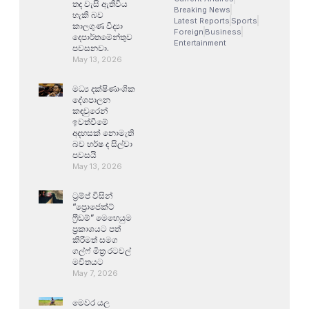
තද වැසි ඇතිවිය
Breaking News
හැකි බව
Latest Reports
Sports
කාලගුණ විද්‍යා
Foreign
Business
දෙපාර්තමේන්තුව
Entertainment
පවසනවා.
May 13, 2026
මධ්‍ය දක්ෂිණාංශික
දේශපාලන
කඳවුරෙන්
ඉවත්වීමේ
අදහසක් නොමැති
බව හර්ෂ ද සිල්වා
පවසයි
May 13, 2026
ට්‍රම්ප් විසින්
“ප්‍රොජෙක්ට්
ෆ්‍රීඩම්” මෙහෙයුම
ප්‍රකාශයට පත්
කිරීමත් සමග
ගල්ෆ් මිත්‍ර රටවල්
මවිතයට
May 7, 2026
මෙවර යල