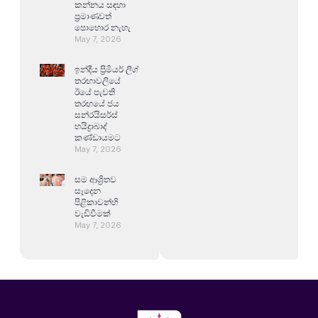
කන්නය සඳහා
ප්‍රමාණවත්
පොහොර නැහැ
May 7, 2026
ඉන්දීය ප්‍රිමියර් ලීග්
තරඟාවලියේ
ඊයේ පැවති
තරඟයේ ජය
සන්රයිසර්ස්
හයිද්‍රාබාද්
කණ්ඩායමට
May 7, 2026
සම ආශ්‍රිතව
සෑදෙන
පිළිකාවන්හි
වැඩිවීමක්
May 7, 2026