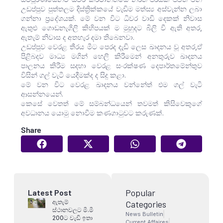
උඩප්පුව පුත්තලම දිස්ත්‍රික්කයේ වැඩිම මත්ස්‍ය අස්වැන්න ලබා
ගන්නා ප්‍රදේශයක්. මේ වන විට ධිවර වාඩි දෙකක් නිවාස
ඇතුළු ගොඩනැගිලි කිහිපයක් ම මුහුදට බිලි වී ඇති අතර,
ඇතැම් නිවාස ද අතහැර දමා තිබෙනවා.
උඩප්පුව වෙරළ තීරය මීට පෙරද දැඩි ලෙස ඛාදනය වූ අතර,ඒ
පිළිබදව මාධ්‍ය මගින් හෙලි කිරීමෙන් අනතුරුව ඛාදනය
පාලනය කිරීම සදහා වෙරළ සංරක්ෂණ දෙපාර්තමේන්තුව
විසින් ගල් වැටී යෙදීමක්ද ද සිදු කළා.
මේ වන විට වෙරළ ඛාදනය වන්නේත් එම ගල් වැටි
ආසන්නයෙන්.
කෙසේ වෙතත් මේ සම්බන්ධයෙන් තවමත් කිසිවෙකුගේ
අවධානය යොමු නොවීම කණගාටුවට කරුණක්.
Share
Popular
Latest Post
ඇතැම්
Categories
ස්ථානවලට මි.මි
News Bulletin
200ට වැඩි ඉතා
Current Affaires