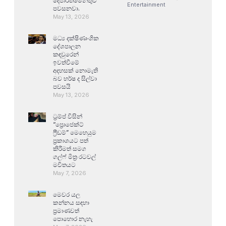
දෙපාර්තමේන්තුව
Entertainment
පවසනවා.
May 13, 2026
මධ්‍ය දක්ෂිණාංශික
දේශපාලන
කඳවුරෙන්
ඉවත්වීමේ
අදහසක් නොමැති
බව හර්ෂ ද සිල්වා
පවසයි
May 13, 2026
ට්‍රම්ප් විසින්
“ප්‍රොජෙක්ට්
ෆ්‍රීඩම්” මෙහෙයුම
ප්‍රකාශයට පත්
කිරීමත් සමග
ගල්ෆ් මිත්‍ර රටවල්
මවිතයට
May 7, 2026
මෙවර යල
කන්නය සඳහා
ප්‍රමාණවත්
පොහොර නැහැ