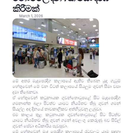
කිරීමක්
March 1, 2026
මේ අතර මැදපෙරදිග කලාපයේ ඇතිව තිබෙන යුද ගැටුම්
හේතුවෙන් මේ වන විටත් කලාපයේ සියලුම ගුවන් සීමා වසා
දමා තිබෙනවා.
ඒ හේතුවෙන් කටුනායක ගුවන්තොටුපළේ සිට මැදපෙරදිග
ගමනාන්ත බලා පිටත්ව යාමට නියමිතව තිබූ ගුවන් ගමන්
සියල්ල අද දිනයේ තාවකාලිකව අත්හිටුවනු ලැබුවා.
එම කාලය තුළ කටුනායක ගුවන්තොටුපළේ සිට පිටත්ව
යාමට නියමිතව තිබූ ගුවන් ගමන් අවලංගු කෙරුණු බව සිවිල්
ගුවන් සේවා අධිකාරිය පැවසුවා.
මේ හේතුවෙන් මැද පෙරදිග කලාපයේ රටවලට යාම සඳහා