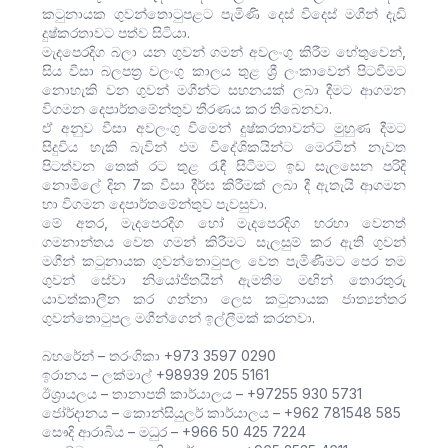
කටුනායක ගුවන්තොටුපළට පැමිණි දෙස් විදෙස් මගීන් දැඩි
දුෂ්කරතාවට පත්ව සිටියා.
මැදපෙරදිග බලා යන ගුවන් ගමන් අවලංගු කිරීම හේතුවෙන්,
සිය වීසා බලපත්‍ර වලංගු කාලය තුළ ශ්‍රී ලංකාවෙන් පිටවීමට
නොහැකි වන ගුවන් මගීන්ට සහනයක් ලබා දීමට ආගමන
විගමන දෙපාර්තමේන්තුව තීරණය කර තිබෙනවා.
ඒ අනුව වීසා අවලංගු වීමෙන් දුෂ්කරතාවන්ට මුහුණ දීමට
සිදුවිය හැකි බැවින් එම විදේශිකයින්ට මෙරටින් නැවත
පිටත්වන තෙක් රට තුළ රැඳී සිටීමට ඉඩ සැලසෙන පරිදි
නොමිලේ දින 7ක වීසා දීර්ඝ කිරීමක් ලබා දී ඇතැයි ආගමන
හා විගමන දෙපාර්තමේන්තුව පැවසුවා.
මේ අතර, මැදපෙරදිග හෝ මැදපෙරදිග හරහා වෙනත්
ගමනාන්තය වෙත ගමන් කිරීමට සැලසුම් කර ඇති ගුවන්
මගීන් කටුනායක ගුවන්තොටුපල වෙත පැමිණීමට පෙර තම
ගුවන් සේවා නියෝජිතයින් ඇමතීම මඟින් තොරතුරු
යාවත්කාලීන කර ගන්නා ලෙස කටුනායක ජාත්‍යන්තර
ගුවන්තොටුපල මගීන්ගෙන් ඉල්ලීමක් කරනවා.
බහරේන් – තරංගිකා +973 3597 0290
ඉරානය – ලක්මාල් +98939 205 5161
ඊශ්‍රායලය – තානාපති කාර්යාලය – +97255 930 5731
ජෝර්දානය – කොන්සියුලර් කාර්යාලය – +962 781548 585
සෞදි ආරාබිය – මධුර – +966 50 425 7224