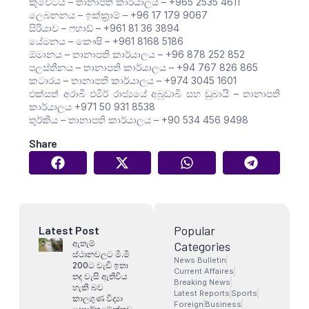
කුවේටය – තානාපති කාර්යාලය – +965 2535 4611
ලෙබනනය – ඉක්ක්‍රාම් – +96 17 179 9067
සිරියාව – ෆහාඩ් – +961 81 36 3894
යේමනය – කෞෂි – +961 8168 5186
ඕමානය – තානාපති කාර්යාලය – +96 878 252 852
පලස්තීනය – තානාපති කාර්යාලය – +94 767 826 865
කටාරය – තානාපති කාර්යාලය – +974 3045 1601
එක්සත් අරාබී එමීර් රාජ්‍යයේ අබුඩාබි සහ ඩුබායි – තානාපති
කාර්යාලය +971 50 931 8538
තුර්කිය – තානාපති කාර්යාලය – +90 534 456 9498
Share
Popular
Latest Post
ඇතැම්
Categories
ස්ථානවලට මි.මි
News Bulletin
200ට වැඩි ඉතා
Current Affaires
තද වැසි ඇතිවිය
Breaking News
හැකි බව
Latest Reports
Sports
කාලගුණ විද්‍යා
Foreign
Business