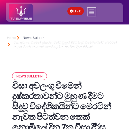
LIVE
Home
News Bulletin
වීසා අවලංගු වීමෙන් දුෂ්කරතාවන්ට මුහුණ දීමට සිදුවූ විදේශිකයින්ට මෙරටින්
නැවත පිටත්වන තෙක් නොමිලේ දින 7ක වීසා දීර්ඝ කිරීමක්
NEWS BULLETIN
වීසා අවලංගු වීමෙන්
දුෂ්කරතාවන්ට මුහුණ දීමට
සිදුවූ විදේශිකයින්ට මෙරටින්
නැවත පිටත්වන තෙක්
නොමිලේ දින 7ක වීසා දීර්ඝ