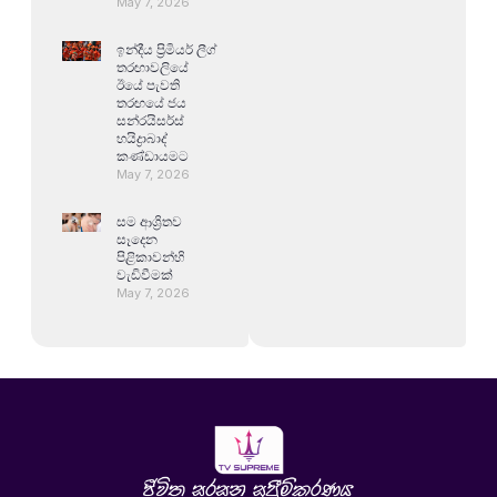
May 7, 2026
ඉන්දීය ප්‍රිමියර් ලීග්
තරඟාවලියේ
ඊයේ පැවති
තරඟයේ ජය
සන්රයිසර්ස්
හයිද්‍රාබාද්
කණ්ඩායමට
May 7, 2026
සම ආශ්‍රිතව
සෑදෙන
පිළිකාවන්හි
වැඩිවීමක්
May 7, 2026