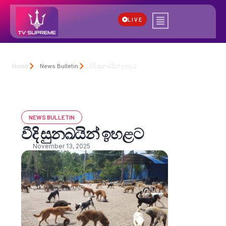
LIVE
Home
News Bulletin
වීදි සුනඛයින් ඉහළට
NEWS BULLETIN
වීදි සුනඛයින් ඉහළට
November 13, 2025