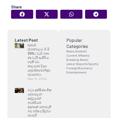
Share
Popular
Latest Post
ඇතැම්
Categories
ස්ථානවලට මි.මි
News Bulletin
200ට වැඩි ඉතා
Current Affaires
තද වැසි ඇතිවිය
Breaking News
හැකි බව
Latest Reports
Sports
කාලගුණ විද්‍යා
Foreign
Business
දෙපාර්තමේන්තුව
Entertainment
පවසනවා.
May 13, 2026
මධ්‍ය දක්ෂිණාංශික
දේශපාලන
කඳවුරෙන්
ඉවත්වීමේ
අදහසක් නොමැති
බව හර්ෂ ද සිල්වා
පවසයි