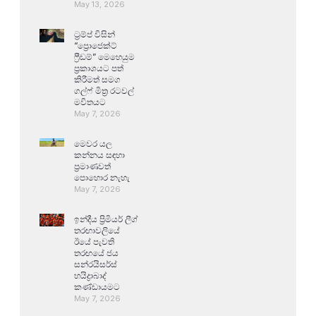
May 13, 2026
ට්‍රම්ප් විසින්
“ප්‍රොජෙක්ට්
ෆ්‍රීඩම්” මෙහෙයුම
ප්‍රකාශයට පත්
කිරීමත් සමග
ගල්ෆ් මිත්‍ර රටවල්
මවිතයට
May 7, 2026
මෙවර යල
කන්නය සඳහා
ප්‍රමාණවත්
පොහොර නැහැ
May 7, 2026
ඉන්දීය ප්‍රිමියර් ලීග්
තරඟාවලියේ
ඊයේ පැවති
තරඟයේ ජය
සන්රයිසර්ස්
හයිද්‍රාබාද්
කණ්ඩායමට
May 7, 2026