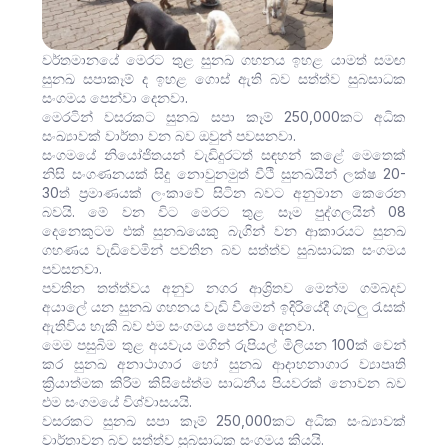
වර්තමානයේ මෙරට තුළ සුනඛ ගහනය ඉහළ යාමත් සමඟ
සුනඛ සපාකෑම් ද ඉහළ ගොස් ඇති බව සත්ත්ව සුබසාධක
සංගමය පෙන්වා දෙනවා.
මෙරටින් වසරකට සුනඛ සපා කෑම් 250,000කට අධික
සංඛ්‍යාවක් වාර්තා වන බව ඔවුන් පවසනවා.
සංගමයේ නියෝජිතයන් වැඩිදුරටත් සඳහන් කළේ මෙතෙක්
නිසි සංගණනයක් සිදු නොවුනමුත් වීථි සුනඛයින් ලක්ෂ 20-
30ත් ප්‍රමාණයක් ලංකාවේ සිටින බවට අනුමාන කෙරෙන
බවයි. මේ වන විට මෙරට තුළ සෑම පුද්ගලයින් 08
දෙනෙකුටම එක් සුනඛයෙකු බැගින් වන ආකාරයට සුනඛ
ගහණය වැඩිවෙමින් පවතින බව සත්ත්ව සුබසාධක සංගමය
පවසනවා.
පවතින තත්ත්වය අනුව නගර ආශ්‍රිතව මෙන්ම ගම්බදව
අයාලේ යන සුනඛ ගහනය වැඩි වීමෙන් ඉදිරියේදී ගැටලු රැසක්
ඇතිවිය හැකි බව එම සංගමය පෙන්වා දෙනවා.
මෙම පසුබිම තුළ අයවැය මගින් රුපියල් මිලියන 100ක් වෙන්
කර සුනඛ අනාථාගාර හෝ සුනඛ ආදාහනාගාර ව්‍යාපෘති
ක්‍රියාත්මක කිරිම කිසිසේත්ම සාධනීය පියවරක් නොවන බව
එම සංගමයේ විශ්වාසයයි.
වසරකට සුනඛ සපා කෑම් 250,000කට අධික සංඛ්‍යාවක්
වාර්තාවන බව සත්ත්ව සුබසාධක සංගමය කියයි.