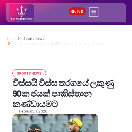
LIVE
Home
Sports News
විස්සයි විස්ස තරගයේ ලකුණු 90ක ජයක් පාකිස්තාන කණ්ඩායමට
SPORTS NEWS
විස්සයි විස්ස තරගයේ ලකුණු
90ක ජයක් පාකිස්තාන
කණ්ඩායමට
February 1, 2026