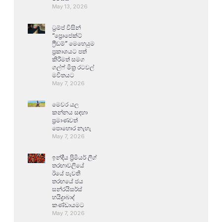
May 13, 2026
ට්‍රම්ප් විසින්
“ප්‍රොජෙක්ට්
ෆ්‍රීඩම්” මෙහෙයුම
ප්‍රකාශයට පත්
කිරීමත් සමග
ගල්ෆ් මිත්‍ර රටවල්
මවිතයට
May 7, 2026
මෙවර යල
කන්නය සඳහා
ප්‍රමාණවත්
පොහොර නැහැ
May 7, 2026
ඉන්දීය ප්‍රිමියර් ලීග්
තරඟාවලියේ
ඊයේ පැවති
තරඟයේ ජය
සන්රයිසර්ස්
හයිද්‍රාබාද්
කණ්ඩායමට
May 7, 2026