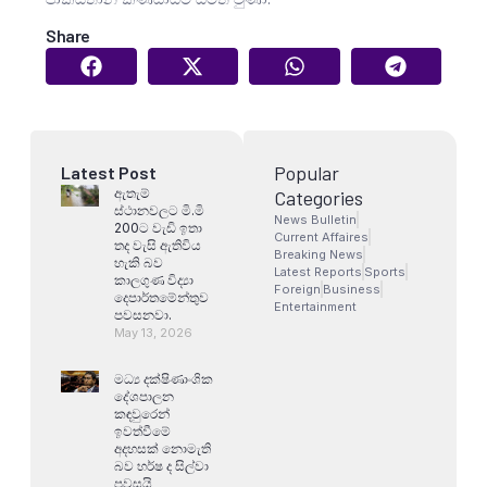
Share
Popular
Latest Post
ඇතැම්
Categories
ස්ථානවලට මි.මි
News Bulletin
200ට වැඩි ඉතා
Current Affaires
තද වැසි ඇතිවිය
Breaking News
හැකි බව
Latest Reports
Sports
කාලගුණ විද්‍යා
Foreign
Business
දෙපාර්තමේන්තුව
Entertainment
පවසනවා.
May 13, 2026
මධ්‍ය දක්ෂිණාංශික
දේශපාලන
කඳවුරෙන්
ඉවත්වීමේ
අදහසක් නොමැති
බව හර්ෂ ද සිල්වා
පවසයි