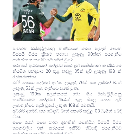
සංචාරක ඔස්ට්‍රේලියානු කණ්ඩායම සමඟ පැවැති දෙවන
විස්සයි විස්ස ක්‍රිකට් තරගය ලකුණු 90කින් ජයගැනීම
පාකිස්තාන කණ්ඩායම සමත් වුණා.
තරගයේ ප්‍රථමයෙන් පන්දුවට පහර දුන් පාකිස්තාන කණ්ඩායම
නියමිත පන්දුවාර 20 තුළ කඩුලු 05ක් දැවී ලකුණු 198 ක්
රැස්කරගත්තා.
එහිදී නායක සල්මන් අග්හා ලකුණු 76ක් සහ උස්මන් ඛාන්
ලකුණු 53ක් ලබා ගැනීමට සමත් වුණා.
ලකුණු 199ක ඉලක්කයක් හඹා ගිය ඔස්ට්‍රේලියානු
කණ්ඩායමට පන්දුවාර 15.4ක් තුළ සියලු දෙනා දැවී
ලබාගැනීමට හැකි වූයේ ලකුණු 108ක් පමණයි.
අබ්රාර් අහමඩ් සහ ශබ්දාබ් ඛාන් අතරේ කඩුලු 03 බැගින් බෙදී
ගියා.
මෙම ජයත් සමඟ තරග තුනකින් සමන්විත විස්සයි විස්ස
තරගාවලිය එක් තරගයක් ඉතිරිව තිබියදී ජයගැනීමට
පාකිස්තාන කණ්ඩායම සමත් වුණා.