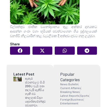
විල්පත්තුව ජාතික වනෝද්‍යානය තුළ අක්කර දහයකට
ආසන්න ගංජා වගා භූමියක් පවත්වාගෙන ගිය පුද්ගලයෙක්
වනජීවී නිලධාරීන් කළ වැටලීමක දී අත්අඩංගුවට ගනු ලැබුවා.
Share
Popular
Latest Post
ඇතැම්
Categories
ස්ථානවලට මි.මි
News Bulletin
200ට වැඩි ඉතා
Current Affaires
තද වැසි ඇතිවිය
Breaking News
හැකි බව
Latest Reports
Sports
කාලගුණ විද්‍යා
Foreign
Business
දෙපාර්තමේන්තුව
Entertainment
පවසනවා.