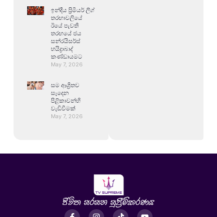
ඉන්දීය ප්‍රිමියර් ලීග්
තරඟාවලියේ
ඊයේ පැවති
තරඟයේ ජය
සන්රයිසර්ස්
හයිද්‍රාබාද්
කණ්ඩායමට
May 7, 2026
සම ආශ්‍රිතව
සෑදෙන
පිළිකාවන්හි
වැඩිවීමක්
May 7, 2026