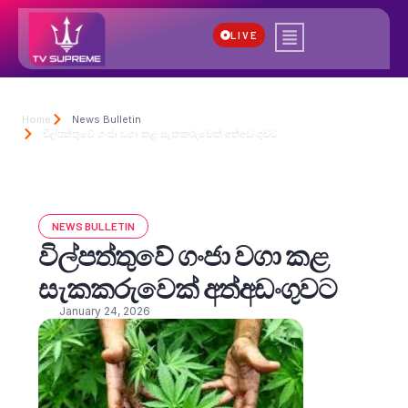
LIVE
Home
News Bulletin
විල්පත්තුවේ ගංජා වගා කළ සැකකරුවෙක් අත්අඩංගුවට
NEWS BULLETIN
විල්පත්තුවේ ගංජා වගා කළ
සැකකරුවෙක් අත්අඩංගුවට
January 24, 2026