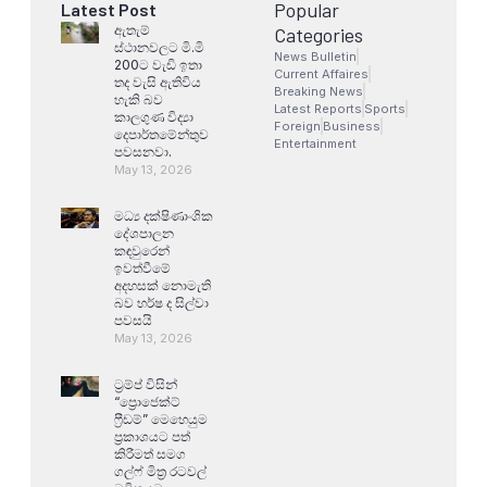
Popular
Latest Post
ඇතැම්
Categories
ස්ථානවලට මි.මි
News Bulletin
200ට වැඩි ඉතා
Current Affaires
තද වැසි ඇතිවිය
Breaking News
හැකි බව
Latest Reports
Sports
කාලගුණ විද්‍යා
Foreign
Business
දෙපාර්තමේන්තුව
Entertainment
පවසනවා.
May 13, 2026
මධ්‍ය දක්ෂිණාංශික
දේශපාලන
කඳවුරෙන්
ඉවත්වීමේ
අදහසක් නොමැති
බව හර්ෂ ද සිල්වා
පවසයි
May 13, 2026
ට්‍රම්ප් විසින්
“ප්‍රොජෙක්ට්
ෆ්‍රීඩම්” මෙහෙයුම
ප්‍රකාශයට පත්
කිරීමත් සමග
ගල්ෆ් මිත්‍ර රටවල්