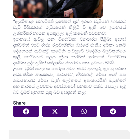
“ඇමරිකානු ජනාධිපති ට්‍රම්ප්ගේ දෑත් ඉරාන වැසියන් දහසකට
වැඩි පිරිසකගේ රුධිරයෙන් කිළිටි වී ඇති බව ඉරානයේ
උත්තරීතර නායක අයතුල්ලා අල් කමේනි පවසනවා.
ඉරානයේ ඇවිළ යන විරෝධතා ව්‍යාපාරය පිළිබඳ අදහස්
දක්වමින් එරට රාජ්‍ය රූපවාහිනිය ඔස්සේ ජාතිය අමතා කෙටි
දේශනයක් පැවැත්වූ කමේනි පැවසුවේ විදේශීය බලවතුන්ගේ
කුලී හේවායන් ලෙස ක්‍රියා කරමින් ඉරනගේ විරෝධතා
දක්වන පුද්ගලයින් ඉස්ලාමීය ජනරජය නොඉවසන බවයි.
උඩඟු ට්‍රම්ප් පාලනය පෙරළා දමන බවට අනතුරු ඇඟවූ ඉරාන
අධ්‍යාත්මික නායකයා, පාරාවෝ, නිම්රොද්, රේසා ඛාන් සහ
මොහොමඩ් රේසා වැනි ලෝකයේ අහංකාරයින් ඔවුන්ගේ
අහංකාරයේ උච්චතම අවස්ථාවේදී ජනතාව එක්ව පෙරලා දැමූ
බව ට්‍රම්ප් දැනගත යුතු බව ද සඳහන් කළා.
Share