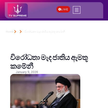
LIVE
Home
විරෝධතා මැද ජාතිය ඇමතූ කමේනී
විරෝධතා මැද ජාතිය ඇමතූ
කමේනී
January 9, 2026