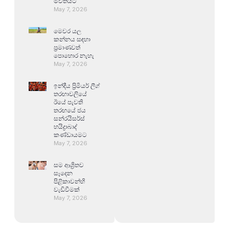
මවිතයට
May 7, 2026
මෙවර යල
කන්නය සඳහා
ප්‍රමාණවත්
පොහොර නැහැ
May 7, 2026
ඉන්දීය ප්‍රිමියර් ලීග්
තරඟාවලියේ
ඊයේ පැවති
තරඟයේ ජය
සන්රයිසර්ස්
හයිද්‍රාබාද්
කණ්ඩායමට
May 7, 2026
සම ආශ්‍රිතව
සෑදෙන
පිළිකාවන්හි
වැඩිවීමක්
May 7, 2026