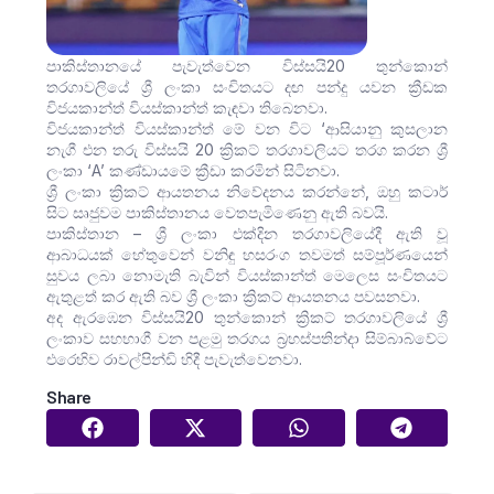
පාකිස්තානයේ පැවැත්වෙන විස්සයි20 තුන්කොන්
තරගාවලියේ ශ්‍රී ලංකා සංචිතයට දඟ පන්දු යවන ක්‍රීඩක
විජයකාන්ත් වියස්කාන්ත් කැඳවා තිබෙනවා.
විජයකාන්ත් වියස්කාන්ත් මේ වන විට ‘ආසියානු කුසලාන
නැගී එන තරු විස්සයි 20 ක්‍රිකට් තරගාවලියට තරග කරන ශ්‍රී
ලංකා ‘A’ කණ්ඩායමේ ක්‍රීඩා කරමින් සිටිනවා.
ශ්‍රී ලංකා ක්‍රිකට් ආයතනය නිවේදනය කරන්නේ, ඔහු කටාර්
සිට සෘජුවම පාකිස්තානය වෙතපැමිණෙනු ඇති බවයි.
පාකිස්තාන – ශ්‍රී ලංකා එක්දින තරගාවලියේදී ඇති වූ
ආබාධයක් හේතුවෙන් වනිඳු හසරංග තවමත් සම්පූර්ණයෙන්
සුවය ලබා නොමැති බැවින් වියස්කාන්ත් මෙලෙස සංචිතයට
ඇතුළත් කර ඇති බව ශ්‍රී ලංකා ක්‍රිකට් ආයතනය පවසනවා.
අද ඇරඹෙන විස්සයි20 තුන්කොන් ක්‍රිකට් තරගාවලියේ ශ්‍රී
ලංකාව සහභාගී වන පළමු තරගය බ්‍රහස්පතින්දා සිම්බාබ්වේට
එරෙහිව රාවල්පින්ඩි හිදී පැවැත්වෙනවා.
Share