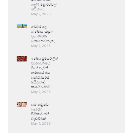
ගල්ෆ් මිත්‍ර රටවල්
මවිතයට
May 7, 2026
මෙවර යල
කන්නය සඳහා
ප්‍රමාණවත්
පොහොර නැහැ
May 7, 2026
ඉන්දීය ප්‍රිමියර් ලීග්
තරඟාවලියේ
ඊයේ පැවති
තරඟයේ ජය
සන්රයිසර්ස්
හයිද්‍රාබාද්
කණ්ඩායමට
May 7, 2026
සම ආශ්‍රිතව
සෑදෙන
පිළිකාවන්හි
වැඩිවීමක්
May 7, 2026