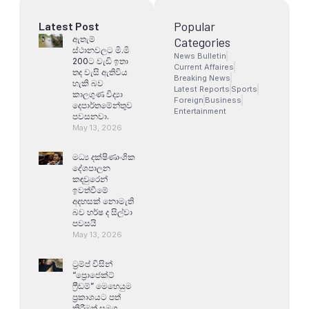
Popular
Latest Post
ඇතැම්
Categories
ස්ථානවලට මි.මි
News Bulletin
200ට වැඩි ඉතා
Current Affaires
තද වැසි ඇතිවිය
Breaking News
හැකි බව
Latest Reports
Sports
කාලගුණ විද්‍යා
Foreign
Business
දෙපාර්තමේන්තුව
Entertainment
පවසනවා.
May 13, 2026
මධ්‍ය දක්ෂිණාංශික
දේශපාලන
කඳවුරෙන්
ඉවත්වීමේ
අදහසක් නොමැති
බව හර්ෂ ද සිල්වා
පවසයි
May 13, 2026
ට්‍රම්ප් විසින්
“ප්‍රොජෙක්ට්
ෆ්‍රීඩම්” මෙහෙයුම
ප්‍රකාශයට පත්
කිරීමත් සමග