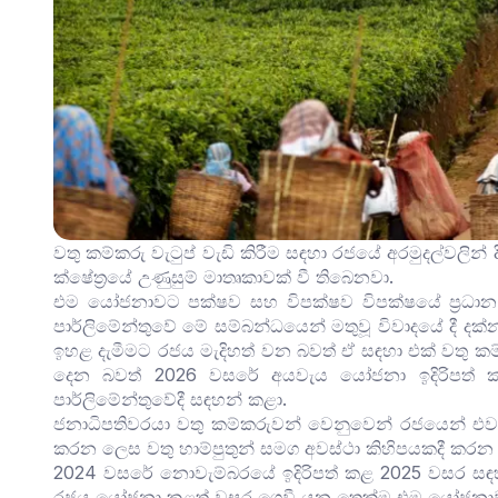
වතු කම්කරු වැටුප් වැඩි කිරීම සඳහා රජයේ අරමුදල්වලින
ක්ෂේත්‍රයේ උණුසුම් මාතෘකාවක් වී තිබෙනවා.
එම යෝජනාවට පක්ෂව සහ විපක්ෂව විපක්ෂයේ ප්‍රධාන
පාර්ලිමේන්තුවේ මේ සම්බන්ධයෙන් මතුවූ විවාදයේ දී දක
ඉහළ දැමීමට රජය මැදිහත් වන බවත් ඒ සඳහා එක් වතු කම
දෙන බවත් 2026 වසරේ අයවැය යෝජනා ඉදිරිපත් කරම
පාර්ලිමේන්තුවේදී සඳහන් කළා.
ජනාධිපතිවරයා වතු කම්කරුවන් වෙනුවෙන් රජයෙන් එවැන
කරන ලෙස වතු හාම්පුතුන් සමග අවස්ථා කිහිපයකදී කරන ල
2024 වසරේ නොවැම්බරයේ ඉදිරිපත් කළ 2025 වසර සඳහා 
රජය යෝජනා කළත් වසර ගෙවී යන තෙක්ම එම යෝජනාව ය