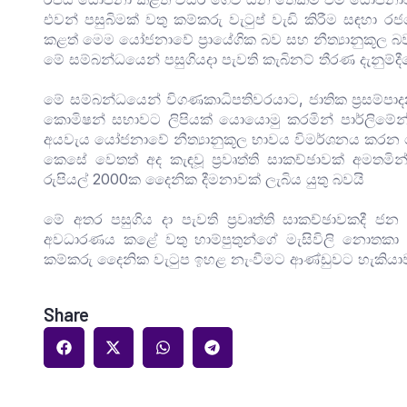
එවන් පසුබිමක් වතු කම්කරු වැටුප් වැඩි කිරීම සඳහා 
කළත් මෙම යෝජනාවේ ප්‍රායේගික බව සහ නීත්‍යානුකූල 
මේ සම්බන්ධයෙන් පසුගියදා පැවති කැබිනට් තීරණ දැනුම්දීමේ 
මේ සම්බන්ධයෙන් විගණකාධිපතිවරයාට, ජාතික ප්‍රසම්
කොමිෂන් සභාවට ලිපියක් යොයොමු කරමින් පාර්ලිමේන්තු
අයවැය යෝජනාවේ නීත්‍යානුකූල භාවය විමර්ශනය කරන 
කෙසේ වෙතත් අද කැඳවූ ප්‍රවෘත්ති සාකච්ඡාවක් අමතමි
රුපියල් 2000ක දෛනික දීමනාවක් ලැබිය යුතු බවයි
මේ අතර පසුගිය දා පැවති ප්‍රවෘත්ති සාකච්ඡාවකදී ජ
අවධාරණය කළේ වතු හාම්පුතුන්ගේ මැසිවිලි නොතකා ප
කම්කරු දෛනික වැටුප ඉහළ නැංවීමට ආණ්ඩුවට හැකියා
Share