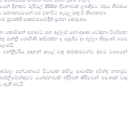
රජයෙන් දිනකට රුපියල් 200ක දීමනාවක් ලබාදීමට රජය තීරණය
බව සම්බනධයෙන් මේ වනවිට ගැටලු මතු වී තිබෙනවා.
ප්‍රවෘත්ති සාකච්ඡාවේදීත් ප්‍රශ්න කෙරුණා.
පාදන කොමිෂන් සභාවට සහ අල්ලස් හෝ දුෂණ චෝදනා විමර්ශන
 මන්ත්‍රී රොහිණී කවිරත්න ද පසුගිය දා ඉල්ලා තිබුණේ මෙම
ලෙසයි.
න් මන්ත්‍රීවරිය සඳහන් කළේ වතු කම්කරුවන්ට අවම වශයෙන්
න අරගල සන්ධානයේ විධායක කමිටු සාමාජික දුමින්ද නාගමුව
ාර්ලිමේන්තුවට යෝජනාවක් ඉදිරිපත් කිරීමෙන් පමණක් වතු
ව ඇති බවයි