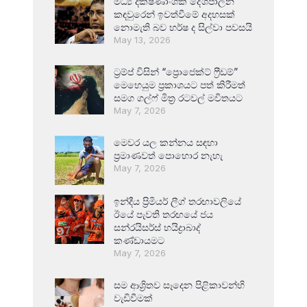
මධ්‍ය දක්ෂිණාංශික දේශපාලන
කඳවුරෙන් ඉවත්වීමේ අදහසක්
නොමැති බව හර්ෂ ද සිල්වා පවසයි
May 13, 2026
ට්‍රම්ප් විසින් “ප්‍රොජෙක්ට් ෆ්‍රීඩම්”
මෙහෙයුම ප්‍රකාශයට පත් කිරීමත්
සමග ගල්ෆ් මිත්‍ර රටවල් මවිතයට
May 7, 2026
මෙවර යල කන්නය සඳහා
ප්‍රමාණවත් පොහොර නැහැ
May 7, 2026
ඉන්දීය ප්‍රිමියර් ලීග් තරඟාවලියේ
ඊයේ පැවති තරඟයේ ජය
සන්රයිසර්ස් හයිද්‍රාබාද්
කණ්ඩායමට
May 7, 2026
සම ආශ්‍රිතව සෑදෙන පිළිකාවන්හි
වැඩිවීමක්