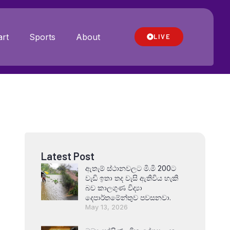
rt
Sports
About
LIVE
Latest Post
ඇතැම් ස්ථානවලට මි.මි 200ට
වැඩි ඉතා තද වැසි ඇතිවිය හැකි
බව කාලගුණ විද්‍යා
දෙපාර්තමේන්තුව පවසනවා.
May 13, 2026