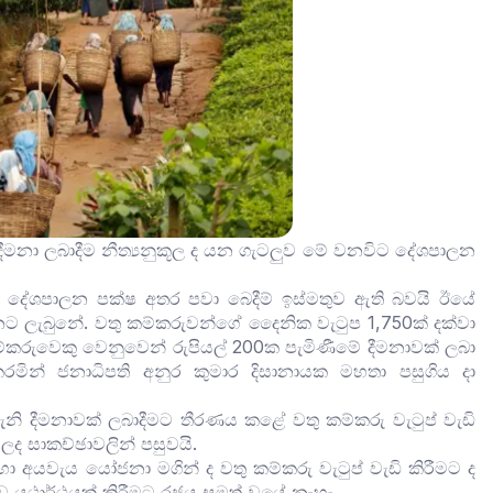
් දීමනා ලබාදීම නීත්‍යනුකූල ද යන ගැටලුව මේ වනවිට දේශපාලන
 දේශපාලන පක්ෂ අතර පවා බෙදීම් ඉස්මතුව ඇති බවයි ඊයේ
්නට ලැබුනේ. වතු කම්කරුවන්ගේ දෛනික වැටුප 1,750ක් දක්වා
්කරුවෙකු වෙනුවෙන් රුපියල් 200ක පැමිණීමේ දීමනාවක් ලබා
ින් ජනාධිපති අනුර කුමාර දිසානායක මහතා පසුගිය දා
ි දීමනාවක් ලබාදීමට තීරණය කළේ වතු කම්කරු වැටුප් වැඩි
ද සාකච්ඡාවලින් පසුවයි.
අයවැය යෝජනා මගින් ද වතු කම්කරු වැටුප් වැඩි කිරීමට ද
ථාර්ථයක් කිරීමට රජය සමත් වූයේ නැහැ.