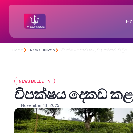
Ho
Home
News Bulletin
විපක්ෂය දෙකඩ කළ වතු කම්කරු වැටුප
NEWS BULLETIN
විපක්ෂය දෙකඩ කළ 
November 14, 2025