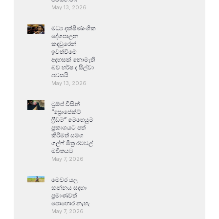
May 13, 2026
මධ්‍ය දක්ෂිණාංශික
දේශපාලන
කඳවුරෙන්
ඉවත්වීමේ
අදහසක් නොමැති
බව හර්ෂ ද සිල්වා
පවසයි
May 13, 2026
ට්‍රම්ප් විසින්
“ප්‍රොජෙක්ට්
ෆ්‍රීඩම්” මෙහෙයුම
ප්‍රකාශයට පත්
කිරීමත් සමග
ගල්ෆ් මිත්‍ර රටවල්
මවිතයට
May 7, 2026
මෙවර යල
කන්නය සඳහා
ප්‍රමාණවත්
පොහොර නැහැ
May 7, 2026