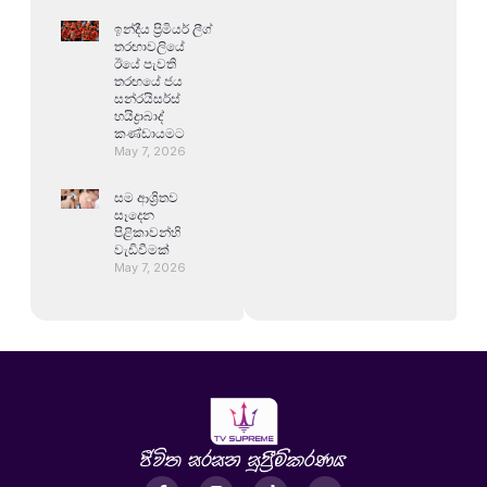
ඉන්දීය ප්‍රිමියර් ලීග්
තරඟාවලියේ
ඊයේ පැවති
තරඟයේ ජය
සන්රයිසර්ස්
හයිද්‍රාබාද්
කණ්ඩායමට
May 7, 2026
සම ආශ්‍රිතව
සෑදෙන
පිළිකාවන්හි
වැඩිවීමක්
May 7, 2026