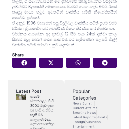
කලත්, ඒ් සම්බන්ධයෙන් මේ දක්වාමත් කිසිදු සාධනීය විසඳුමක්
ලබාදීමට බලශක්ති අමාත්‍යාංශය පියවර ගෙන නැති බවයි ඊයේ
කැඳවූ මාධ්‍ය හමුව අමතමින් වෘත්තීය සමිති නියෝජිතයින්
පෙන්වා දුන්නේ.
ඒ් අනුව 1996 වසරෙන් පසු විදුලිබල වෘත්තීය සමිති ප්‍රථම වරට
වර්ජන ක්‍රියාමාර්ගයට අවතීර්ණ වීමට තීරණය කර තිබෙනවා.
වර්ජනය ඇරඹෙන අද දහවල් 12 සිට පැය 24ක් දක්වා කාල
සීමාව තුළ තමන් සමග සාකච්ඡාවට පැමිණෙන ලෙසයි විදුලි
වෘත්තීය සමිති රජයට දැනුම් දෙන්නේ.
Share
Popular
Latest Post
ඇතැම්
Categories
ස්ථානවලට මි.මි
News Bulletin
200ට වැඩි ඉතා
Current Affaires
තද වැසි ඇතිවිය
Breaking News
හැකි බව
Latest Reports
Sports
කාලගුණ විද්‍යා
Foreign
Business
දෙපාර්තමේන්තුව
Entertainment
පවසනවා.