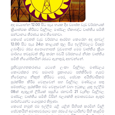
අද මධ්‍යාහ්න 12.00 සිට පැය හයක දීප ව්‍යාප්ත වැඩ වර්ජනයක්
ක්‍රියාත්මක කිරීමට විදුලිබල මණ්ඩල ඒ්කාබද්ධ වෘත්තීය සමිති
සන්ධානය තීරණය කර තිබෙනවා.
කෙසේ වෙතත් වැඩ වර්ජනය ආරම්භ කෙරෙන අද දහවල්
12.00 සිට පැය 24ක කාළයක් තුල සිය ඉල්ලීම්වලට විසඳුම්
ලබාදීමට රජය අපොහොසත් වුවහොත් මෙම වෘත්තීය ක්‍රියා
මාර්ගය තවදුරටත් තීව්‍ර කරන බවයි වර්ජනයේ නිරත වෘත්තීය
සමිති නියෝජිතයින් රජයට ඇනතුරු අඟවන්නේ.
ප්‍රතිව්‍යුහගතකරණය යටතේ ලංකා විදුලිබල මණ්ඩලය
කොටස්කර නව සමාගම් ප්‍රකාශයට පත්කිරීමේ ගැසට්
නිවේදනය නිකුත් කිරීමට පෙර, සේවක අයිතිවාසිකම්
සුරක්ෂිත කිරීම වෙනුවෙන් සහ විදුලිබල මණ්ඩලය සතු
සම්පත්වල සුරක්ෂිත බව වෙනුවෙන් වහා ඉටුකළ යුතු ඉල්ලීම්
08ක් ඇතුළත් ලිපියක් පසුගිය ජනවාරි 21 වැනිදා විදුලිබල
මණ්ඩල වෘත්තීය සමිති විසින් බලශක්ති අමාත්‍යවරයා ඇතුළු
පාර්ශ්වයන්ට යොමුකර තිබුණා.
කෙසේ නමුත් එම ඉල්ලීම් යළි යළිත් සිහිපත් කරමින් විදුලි
සේවකයින් අමාත්‍යවරයාට සහ රජයේ බලධාරීන්ට සිහි කැඳවීම්