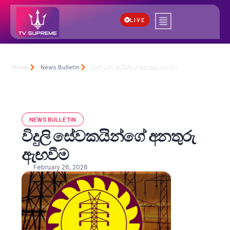
LIVE
Home
News Bulletin
විදුලි සේවකයින්ගේ අනතුරු ඇඟවීම
NEWS BULLETIN
විදුලි සේවකයින්ගේ අනතුරු
ඇඟවීම
February 26, 2026