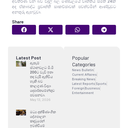
අවතීර්ණ වන බව විදුලි බල මණ්ඩලයේ වෘත්තීය සමිති 24ක්
අද ඒකාබද්ධ ප්‍රවෘත්ති සාකච්ඡාවක් පවත්වමින් ආණ්ඩුවට
අනතුරු ඇඟවූවා.
Share
Popular
Latest Post
ඇතැම්
Categories
ස්ථානවලට මි.මි
News Bulletin
200ට වැඩි ඉතා
Current Affaires
තද වැසි ඇතිවිය
Breaking News
හැකි බව
Latest Reports
Sports
කාලගුණ විද්‍යා
Foreign
Business
දෙපාර්තමේන්තුව
Entertainment
පවසනවා.
May 13, 2026
මධ්‍ය දක්ෂිණාංශික
දේශපාලන
කඳවුරෙන්
ඉවත්වීමේ