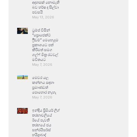
අදහසක් නොමැති
බව හර්ෂ ද සිල්වා
පවසයි
May 13, 2026
ට්‍රම්ප් විසින්
“ප්‍රොජෙක්ට්
ෆ්‍රීඩම්” මෙහෙයුම
ප්‍රකාශයට පත්
කිරීමත් සමග
ගල්ෆ් මිත්‍ර රටවල්
මවිතයට
May 7, 2026
මෙවර යල
කන්නය සඳහා
ප්‍රමාණවත්
පොහොර නැහැ
May 7, 2026
ඉන්දීය ප්‍රිමියර් ලීග්
තරඟාවලියේ
ඊයේ පැවති
තරඟයේ ජය
සන්රයිසර්ස්
හයිද්‍රාබාද්