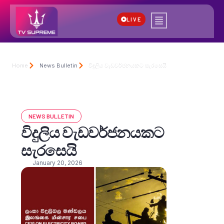
LIVE
Home
News Bulletin
විදුලිය වැඩවර්ජනයකට සැරසෙයි
NEWS BULLETIN
විදුලිය වැඩවර්ජනයකට
සැරසෙයි
January 20, 2026