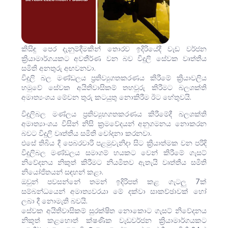
කිසිඳු පෙර දැනුම්දීමකින් තොරව ඉදිරියේදී වැඩ වර්ජන
ක්‍රියාමාර්ගයකට අවතීර්ණ වන බව විදුලි සේවක වෘත්තීය
සමිති අනතුරු අඟවනවා.
විදුලි බල මණ්ඩලය ප්‍රතිව්‍යුගතකරණය කිරීමේ ක්‍රියාවලිය
හමුවේ සේවක අයිතිවාසිකම් තහවුරු කිරීමට බලශක්ති
අමාත්‍යංශය මේවන තුරු කටයුතු නොකිරීම ඊට හේතුවයි.
විදුලිබල මණ්ලය ප්‍රතිව්‍යුහගතකරණය කිරීමේදී බලශක්ති
අමාත්‍යාංශය විසින් නිසි ක්‍රමවේදයන් අනුගමනය නොකරන
බවට විදුලි වෘත්තීය සමිති චෝදනා කරනවා.‍
එසේ තිබිය දී පෙබරවාරි පළමුවැනිදා සිට ක්‍රියාත්මක වන පරිදි
විදුලිබල මණ්ඩලය සමාගම් හයකට වෙන් කිරීමේ ගැසට්
නිවේදනය නිකුත් කිරීමට නියමිතව ඇතැයි වෘත්තීය සමිති
නියෝජිතයන් සඳහන් කළා.
ඔවුන් පවසන්නේ තමන් ඉදිරිපත් කළ ගැටලු 7ක්
සම්බන්ධයෙන් අමාත්‍යවරයා මේ දක්වා සාකච්ඡාවක් හෝ
ලබා දී නොමැති බවයි.
සේවක අයිතිවාසිකම් සුරක්ෂිත නොකොට ගැසට් නිවේදනය
නිකුත් කළහොත් ක්ෂණික වැඩවර්ජන ක්‍රියාමාර්ගයකට