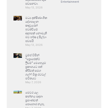
Entertainment
පවසනවා.
May 13, 2026
මධ්‍ය දක්ෂිණාංශික
දේශපාලන
කඳවුරෙන්
ඉවත්වීමේ
අදහසක් නොමැති
බව හර්ෂ ද සිල්වා
පවසයි
May 13, 2026
ට්‍රම්ප් විසින්
“ප්‍රොජෙක්ට්
ෆ්‍රීඩම්” මෙහෙයුම
ප්‍රකාශයට පත්
කිරීමත් සමග
ගල්ෆ් මිත්‍ර රටවල්
මවිතයට
May 7, 2026
මෙවර යල
කන්නය සඳහා
ප්‍රමාණවත්
පොහොර නැහැ
May 7, 2026