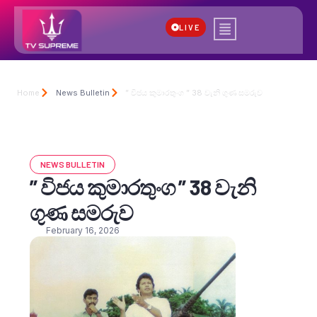
LIVE
Home
News Bulletin
” විජය කුමාරතුංග ” 38 වැනි ගුණ සමරුව
NEWS BULLETIN
” විජය කුමාරතුංග ” 38 වැනි
ගුණ සමරුව
February 16, 2026