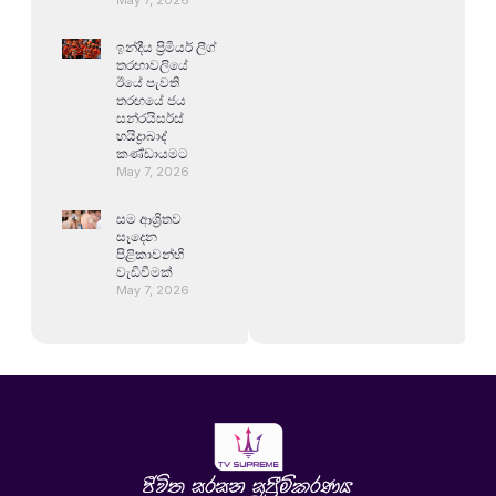
ඉන්දීය ප්‍රිමියර් ලීග්
තරඟාවලියේ
ඊයේ පැවති
තරඟයේ ජය
සන්රයිසර්ස්
හයිද්‍රාබාද්
කණ්ඩායමට
May 7, 2026
සම ආශ්‍රිතව
සෑදෙන
පිළිකාවන්හි
වැඩිවීමක්
May 7, 2026