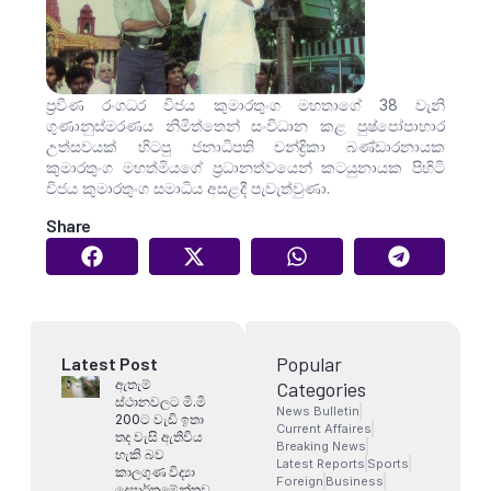
ප්‍රවීණ රංගධර විජය කුමාරතුංග මහතාගේ 38 වැනි
ගුණානුස්මරණය නිමිත්තෙන් සංවිධාන කළ පුෂ්පෝපාහාර
උත්සවයක් හිටපු ජනාධිපති චන්ද්‍රිකා බණ්ඩාරනායක
කුමාරතුංග මහත්මියගේ ප්‍රධානත්වයෙන් කටයුනායක පිහිටි
විජය කුමාරතුංග සමාධිය අසළදී පැවැත්වුණා.
Share
Popular
Latest Post
ඇතැම්
Categories
ස්ථානවලට මි.මි
News Bulletin
200ට වැඩි ඉතා
Current Affaires
තද වැසි ඇතිවිය
Breaking News
හැකි බව
Latest Reports
Sports
කාලගුණ විද්‍යා
Foreign
Business
දෙපාර්තමේන්තුව