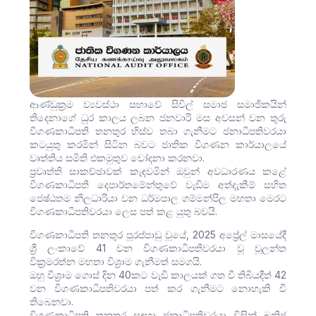
ආණ්ඩුක්‍රම ව්‍යවස්ථා සභාවේ සිවිල් සමාජ සමාජිකයින්
තිදෙනාගේ ධුර කාලය ලබන ජනවාරි මස අවසන් වන තුරු
විගණකාධිපති තනතුර හිස්ව තබා ගැනීමට ජනාධිපතිවරයා
කටයුතු කරමින් සිටින බවට ජාතික විගණන කාර්යාලයේ
වෘත්තිය සමිති එකමුතුව චෝදනා කරනවා.
ප්‍රවෘත්ති සාකච්ඡාවක් කැඳවමින් ඔවුන් අවධාරණය කළේ
විගණකාධිපති දෙපාර්තමේන්තුවේ වැඩිම අත්දැකීම් සහිත
ජෙෂ්ඨතම නිලධාරියා වන ධර්මපාල ගම්මන්පිල මහතා මෙරට
විගණකාධිපතිවරයා ලෙස පත් කළ යුතු බවයි.
විගණකාධිපති තනතුර පුරප්පාඩු වූයේ, 2025 අප්‍රේල් මාසයේදී
ශ්‍රී ලංකාවේ 41 වන විගණකාධිපතිවරයා වූ චූලන්ත
වික්‍රමරත්න මහතා විශ්‍රාම ගැනීමත් සමගයි.
ඔහු විශ්‍රාම ගොස් දින 40කට වැඩි කාලයක් ගත වී තිබියදීත් 42
වන විගණකාධිපතිවරයා පත් කර ගැනීමට නොහැකි වී
තිබෙනවා.
විගණකාධිපති තනතුර සඳහා ජනාධිපතිවරයා විසින් ඛනිජ