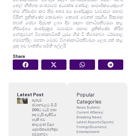
තෙල් නීතිගත සංස්ථාවේ අධ්‍යක්ෂ මණ්ඩල සාමාජිකයෙකුගේ
නම නිර්දේශ කර තිබූ අතර එය ආණ්ඩුක්‍රම ව්‍යවස්ථා සභාව
විසින් ප්‍රතික්ෂේප කෙරුණා. කෙසේ වෙතත් පසුගිය සිකුරාදා
තවත් සේවා දිගුවක් ලබා දීම සඳහා ජනාධිපතිවරයා කළ
නිර්දේශය ආණ්ඩුක්‍රම ව්‍යවස්ථා සභාව ප්‍රතික්ෂේප කිරීම
හේතුවෙන් විගණකාධිපති ධුරය හිස් වී තිබෙනවා. ධර්මපාල
ගම්මන්පිල මහතා මෙරට විගණකාධිපතිවරයා ලෙස පත් කළ
යුතු බව වෘත්තිය සමිති ඉල්ලයි
Share
Popular
Latest Post
ඇතැම්
Categories
ස්ථානවලට මි.මි
News Bulletin
200ට වැඩි ඉතා
Current Affaires
තද වැසි ඇතිවිය
Breaking News
හැකි බව
Latest Reports
Sports
කාලගුණ විද්‍යා
Foreign
Business
දෙපාර්තමේන්තුව
Entertainment
පවසනවා.