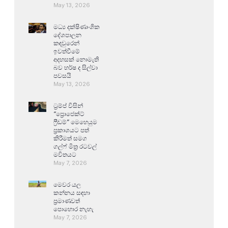
May 13, 2026
මධ්‍ය දක්ෂිණාංශික
දේශපාලන
කඳවුරෙන්
ඉවත්වීමේ
අදහසක් නොමැති
බව හර්ෂ ද සිල්වා
පවසයි
May 13, 2026
ට්‍රම්ප් විසින්
“ප්‍රොජෙක්ට්
ෆ්‍රීඩම්” මෙහෙයුම
ප්‍රකාශයට පත්
කිරීමත් සමග
ගල්ෆ් මිත්‍ර රටවල්
මවිතයට
May 7, 2026
මෙවර යල
කන්නය සඳහා
ප්‍රමාණවත්
පොහොර නැහැ
May 7, 2026