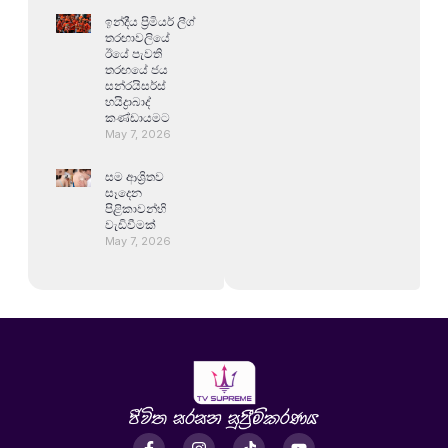
ඉන්දීය ප්‍රිමියර් ලීග්
තරඟාවලියේ
ඊයේ පැවති
තරඟයේ ජය
සන්රයිසර්ස්
හයිද්‍රාබාද්
කණ්ඩායමට
May 7, 2026
සම ආශ්‍රිතව
සෑදෙන
පිළිකාවන්හි
වැඩිවීමක්
May 7, 2026