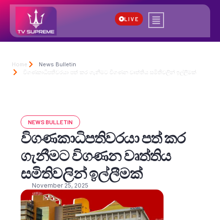
LIVE
Home
News Bulletin
විගණකාධිපතිවරයා පත් කර ගැනීමට විගණන වෘත්තිය සමිතිවලින් ඉල්ලීමක්
NEWS BULLETIN
විගණකාධිපතිවරයා පත් කර
ගැනීමට විගණන වෘත්තිය
සමිතිවලින් ඉල්ලීමක්
November 25, 2025