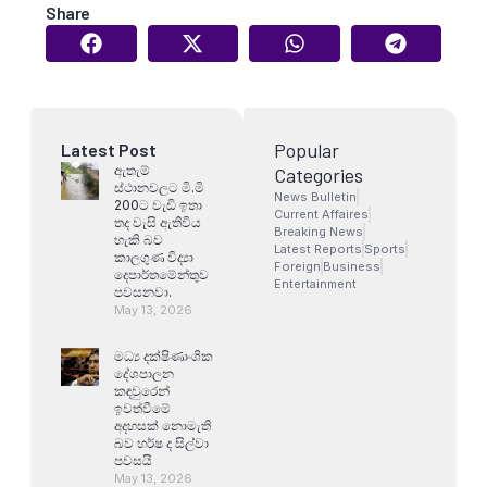
Share
Popular
Latest Post
ඇතැම්
Categories
ස්ථානවලට මි.මි
News Bulletin
200ට වැඩි ඉතා
Current Affaires
තද වැසි ඇතිවිය
Breaking News
හැකි බව
Latest Reports
Sports
කාලගුණ විද්‍යා
Foreign
Business
දෙපාර්තමේන්තුව
Entertainment
පවසනවා.
May 13, 2026
මධ්‍ය දක්ෂිණාංශික
දේශපාලන
කඳවුරෙන්
ඉවත්වීමේ
අදහසක් නොමැති
බව හර්ෂ ද සිල්වා
පවසයි
May 13, 2026