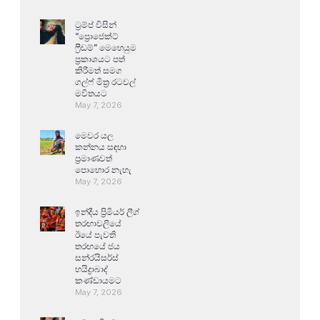
ට්‍රම්ප් විසින්
“ප්‍රොජෙක්ට්
ෆ්‍රීඩම්” මෙහෙයුම
ප්‍රකාශයට පත්
කිරීමත් සමග
ගල්ෆ් මිත්‍ර රටවල්
මවිතයට
May 7, 2026
මෙවර යල
කන්නය සඳහා
ප්‍රමාණවත්
පොහොර නැහැ
May 7, 2026
ඉන්දීය ප්‍රිමියර් ලීග්
තරඟාවලියේ
ඊයේ පැවති
තරඟයේ ජය
සන්රයිසර්ස්
හයිද්‍රාබාද්
කණ්ඩායමට
May 7, 2026