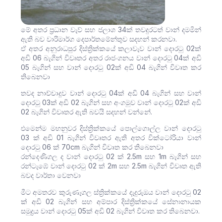
මේ අතර ප්‍රධාන වැව් සහ ජලාශ 34ක් තවදුරටත් වාන් දමමින්
ඇති බව වාරිමාර්ග දෙපාර්තමේන්තුව සදහන් කරනවා.
ඒ අතර අනුරාධපුර දිස්ත්‍රික්කයේ කලාවැව වාන් දොරටු 02ක්
අඩි 06 බැගින් විවෘතර අතර රාජංගනය වාන් දොරටු 04ක් අඩි
05 බැගින් සහ වාන් දොරටු 02ක් අඩි 04 බැගින් විවෘත කර
තිබෙනවා
තවද නාච්චාදූව වාන් දොරටු 04ක් අඩි 04 බැගින් සහ වාන්
දොරටු 03ක් අඩි 02 බැගින් සහ අංගමුව වාන් දොරටු 02ක් අඩි
02 බැගින් විවෘතර ඇති බවයි සදහන් වන්නේ.
එමෙන්ම මහනුවර දිස්ත්‍රික්කයේ පොල්ගොල්ල වාන් දොරටු
03 ක් අඩි 01 බැගින් විවෘතර ඇති අතර වික්ටෝරියා වාන්
දොරටු 06 ක් 70cm බැගින් විවෘත කර තිබෙනවා
රන්‌දෙණිගල ද වාන් දොරටු 02 ක් 2.5m සහ 1m බැගින් සහ
රන්ටැඹේ වාන් දොරටු 02 ක් 2m සහ 2.5m බැගින් විවෘත ඇති
බවද වාර්තා වෙනවා
මීට අමතරව කුරුණෑගල ස්ත්‍රික්කයේ දැදුරුඔය වාන් දොරටු 02
ක් අඩි 02 බැගින් සහ අම්පාර දිස්ත්‍රික්කයේ සේනානායක
සමුද්‍රය වාන් දොරටු 05ක් අඩි 02 බැගින් විවෘත කර තිබෙනවා.