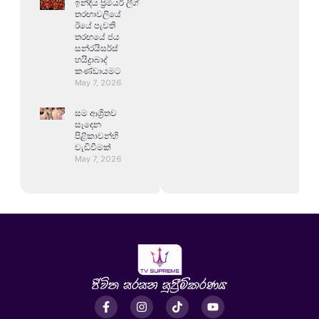
ඉන්දීය ප්‍රිමියර් ලීග්
තරඟාවලියේ
ඊයේ පැවති
තරඟයේ ජය
සන්රයිසර්ස්
හයිද්‍රාබාද්
කණ්ඩායමට
May 7, 2026
සම ආශ්‍රිතව
සෑදෙන
පිළිකාවන්හි
වැඩිවීමක්
May 7, 2026