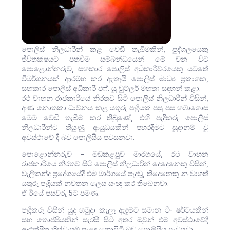
පොලිස් නිලධාරීන් කළ වෙඩි තැබීමකින්, පුද්ගලයෙකු
ජීවිතක්ෂයට පත්වීම සම්බන්ධයෙන් මේ වන විට
පොළොන්නරුව, සහකාර පොලිස් අධිකාරීවරයෙකු යටතේ
විමර්ශනයක් ආරම්භ කර ඇතැයි පොලිස් මාධ්‍ය ප්‍රකාශක,
සහකාර පොලිස් අධිකාරි එෆ්. යූ වුට්ලර් මහතා සඳහන් කළා.
රථ වාහන රාජකාරියේ නිරතව සිටි පොලිස් නිලධාරීන් විසින්,
අණ නොතකා ධාවනය කළ යතුරු පැදියක් පසු පස හඹාගොස්
මෙම වෙඩි තැබීම කර තිබුණේ, එහි පැදිකරු පොලිස්
නිලධාරීන්ට තියුණු ආයුධයකින් පහරදීමට සූදානම් වූ
අවස්ථාවේ දී බව පොලිසිය පවසනවා.
පොළොන්නරුව – මඩකළපුව මාර්ගයේ, රථ වාහන
රාජකාරියේ නිරතව සිටි පොලිස් නිලධාරීන් දෙදෙනෙකු විසින්,
වැලිකන්ද ප්‍රදේශයේදී එම මාර්ගයේ පැදවූ, තිදෙනෙකු නංවාගත්
යතුරු පැදියක් නවතන ලෙස සංඥා කර තිබෙනවා.
ඒ ඊයේ පස්වරු 5ට පමණ.
පැදිකරු විසින් යුද හමුදා කැලෑ ඇඳුමට සමාන ටී- ෂර්ටයකින්
සහ තොප්පියකින් සැරසී සිටි අතර ඔවුන් එම අවස්ථාවේදී
ආරක්ෂිත හිස්වැසුම් පැළඳ නොසිටි බව පොලිසිය පැවසුවා.