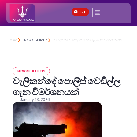
LIVE
Home
News Bulletin
වැලිකන්දේ පොලිස් වෙඩිල්ල ගැන විමර්ශනයක්
NEWS BULLETIN
වැලිකන්දේ පොලිස් වෙඩිල්ල
ගැන විමර්ශනයක්
January 13, 2026