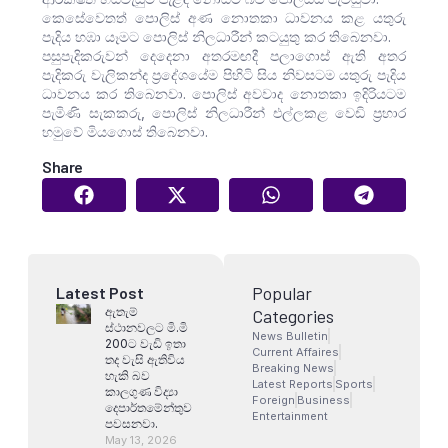
කෙසේවෙතත් පොලිස් අණ නොතකා ධාවනය කළ යතුරු
පැදිය හඹා යෑමට පොලිස් නිලධාරීන් කටයුතු කර තිබෙනවා.
පසුපැදිකරුවන් දෙදෙනා අතරමඟදී පලාගොස් ඇති අතර
පැදිකරු වැලිකන්ද ප්‍රදේශයේම පිහිටි සිය නිවසටම යතුරු පැදිය
ධාවනය කර තිබෙනවා. පොලිස් අවවාද නොතකා ඉදිරියටම
පැමිණි සැකකරු, පොලිස් නිලධාරීන් එල්ලකළ වෙඩි ප්‍රහාර
හමුවේ මියගොස් තිබෙනවා.
Share
Popular
Latest Post
ඇතැම්
Categories
ස්ථානවලට මි.මි
News Bulletin
200ට වැඩි ඉතා
Current Affaires
තද වැසි ඇතිවිය
Breaking News
හැකි බව
Latest Reports
Sports
කාලගුණ විද්‍යා
Foreign
Business
දෙපාර්තමේන්තුව
Entertainment
පවසනවා.
May 13, 2026