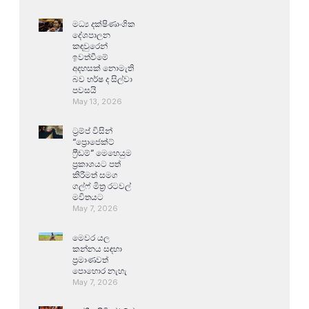
මධ්‍ය දක්ෂිණාංශික
දේශපාලන
කඳවුරෙන්
ඉවත්වීමේ
අදහසක් නොමැති
බව හර්ෂ ද සිල්වා
පවසයි
May 13, 2026
ට්‍රම්ප් විසින්
“ප්‍රොජෙක්ට්
ෆ්‍රීඩම්” මෙහෙයුම
ප්‍රකාශයට පත්
කිරීමත් සමග
ගල්ෆ් මිත්‍ර රටවල්
මවිතයට
May 7, 2026
මෙවර යල
කන්නය සඳහා
ප්‍රමාණවත්
පොහොර නැහැ
May 7, 2026