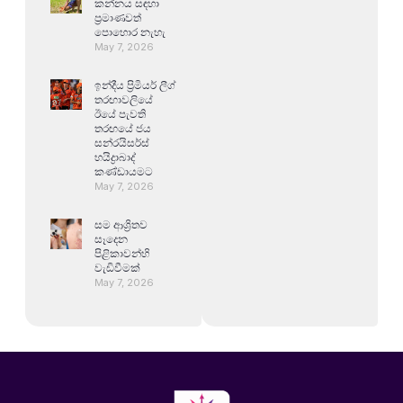
කන්නය සඳහා
ප්‍රමාණවත්
පොහොර නැහැ
May 7, 2026
ඉන්දීය ප්‍රිමියර් ලීග්
තරඟාවලියේ
ඊයේ පැවති
තරඟයේ ජය
සන්රයිසර්ස්
හයිද්‍රාබාද්
කණ්ඩායමට
May 7, 2026
සම ආශ්‍රිතව
සෑදෙන
පිළිකාවන්හි
වැඩිවීමක්
May 7, 2026