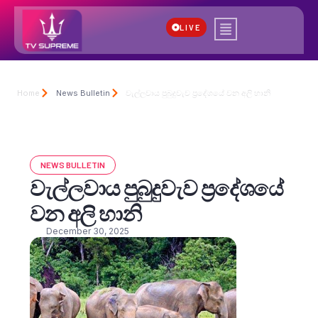
LIVE
Home
News Bulletin
වැල්ලවාය පුබුදුවැව ප්‍රදේශයේ වන අලි හානි
NEWS BULLETIN
වැල්ලවාය පුබුදුවැව ප්‍රදේශයේ
වන අලි හානි
December 30, 2025