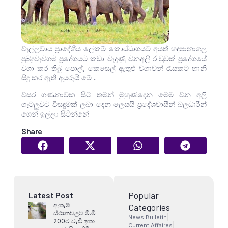
වැල්ලවාය ප්‍රාදේශීය ලේකම් කොඨ්ඨාශයට අයත් හඳපානාගල
පුබුදුවැවගම ප්‍රදේශයට කඩා වැදුණු වනඅලි රංචුවක් ප්‍රදේශයේ
වගා කර තිබූ පොල්, කෙසෙල් ඇතුළු වගාවන් රැසකට හානි
සිදු කර ඇති අයුරුයි මේ ..
වසර ගණනාවක සිට තමන් මුහුණදෙන මෙම වන අලි
ගැටලුවට විසඳුමක් ලබා දෙන ලෙසයි ප්‍රදේශවාසීන් බලධාරීන්
ගෙන් ඉල්ලා සිටින්නේ
Share
Popular
Latest Post
ඇතැම්
Categories
ස්ථානවලට මි.මි
News Bulletin
200ට වැඩි ඉතා
Current Affaires