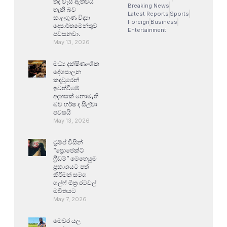
තද වැසි ඇතිවිය
Breaking News
හැකි බව
Latest Reports
Sports
කාලගුණ විද්‍යා
Foreign
Business
දෙපාර්තමේන්තුව
Entertainment
පවසනවා.
May 13, 2026
මධ්‍ය දක්ෂිණාංශික
දේශපාලන
කඳවුරෙන්
ඉවත්වීමේ
අදහසක් නොමැති
බව හර්ෂ ද සිල්වා
පවසයි
May 13, 2026
ට්‍රම්ප් විසින්
“ප්‍රොජෙක්ට්
ෆ්‍රීඩම්” මෙහෙයුම
ප්‍රකාශයට පත්
කිරීමත් සමග
ගල්ෆ් මිත්‍ර රටවල්
මවිතයට
May 7, 2026
මෙවර යල