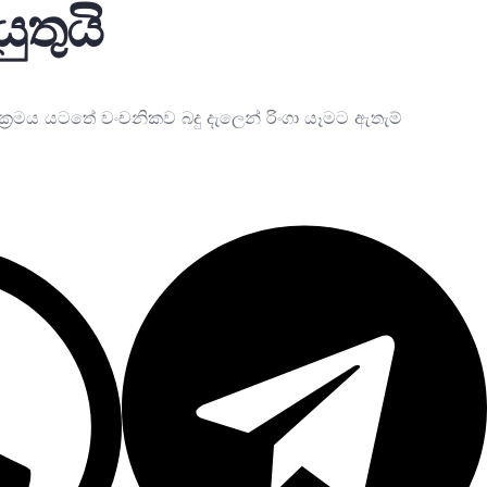
ුතුයි
මය යටතේ වංචනිකව බදු දැලෙන් රිංගා යෑමට ඇතැම්