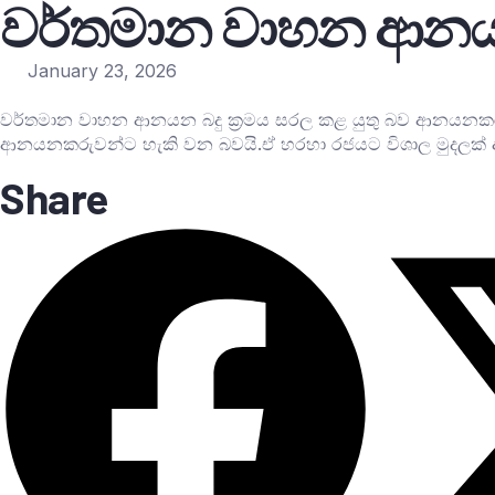
වර්තමාන වාහන ආනයන 
January 23, 2026
වර්තමාන වාහන ආනයන බදු ක්‍රමය සරල කළ යුතු බව ආනයනකරු
ආනයනකරුවන්ට හැකි වන බවයි.ඒ හරහා රජයට විශාල මුදලක් අ
Share