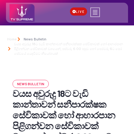
LIVE
Home
News Bulletin
වයස අවුරුදු 18ට වැඩි කාන්තාවන් සනීපාරක්ෂක සේවිකාවක් හෝ ආහාරපාන
පිළිගන්වන සේවිකාවක් වශයෙන්, පස්වරු 6.00 පසුව හෝ පෙරවරු 6ට පෙර
සේවයේ යෙදවීමට නියෝගයක්
NEWS BULLETIN
වයස අවුරුදු 18ට වැඩි
කාන්තාවන් සනීපාරක්ෂක
සේවිකාවක් හෝ ආහාරපාන
පිළිගන්වන සේවිකාවක්