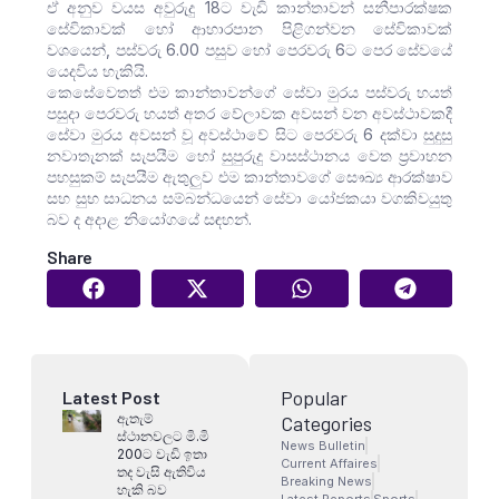
ඒ අනුව වයස අවුරුදු 18ට වැඩි කාන්තාවන් සනීපාරක්ෂක
සේවිකාවක් හෝ ආහාරපාන පිළිගන්වන සේවිකාවක්
වශයෙන්, පස්වරු 6.00 පසුව හෝ පෙරවරු 6ට පෙර සේවයේ
යෙදවිය හැකියි.
කෙසේවෙතත් එම කාන්තාවන්ගේ සේවා මුරය පස්වරු හයත්
පසුදා පෙරවරු හයත් අතර වේලාවක අවසන් වන අවස්ථාවකදී
සේවා මුරය අවසන් වූ අවස්ථාවේ සිට පෙරවරු 6 දක්වා සුදුසු
නවාතැනක් සැපයීම හෝ සුපුරුදු වාසස්ථානය වෙත ප්‍රවාහන
පහසුකම් සැපයීම ඇතුලුව එම කාන්තාවගේ සෞඛ්‍ය ආරක්ෂාව
සහ සුභ සාධනය සම්බන්ධයෙන් සේවා යෝජකයා වගකිවයුතු
බව ද අදාළ නියෝගයේ සඳහන්.
Share
Popular
Latest Post
ඇතැම්
Categories
ස්ථානවලට මි.මි
News Bulletin
200ට වැඩි ඉතා
Current Affaires
තද වැසි ඇතිවිය
Breaking News
හැකි බව
Latest Reports
Sports