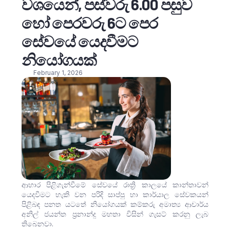
වශයෙන්, පස්වරු 6.00 පසුව
හෝ පෙරවරු 6ට පෙර
සේවයේ යෙදවීමට
නියෝගයක්
February 1, 2026
ආහාර පිළිගැන්වීමේ සේවයේ රාත්‍රි කාලයේ කාන්තාවන්
යෙදවීමට හැකි වන පරිදි සාප්පු හා කාර්යාල සේවකයන්
පිළිබඳ පනත යටතේ නියෝගයක් කම්කරු අමාත්‍ය ආචාර්ය
අනිල් ජයන්ත ප්‍රනාන්දු මහතා විසින් ගැසට් කරනු ලැබ
තිබෙනවා.