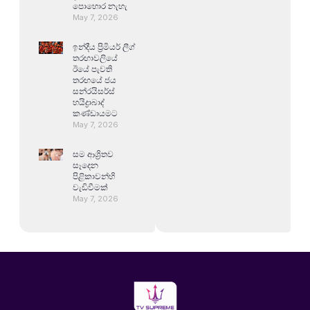
පොහොර නැහැ
May 7, 2026
ඉන්දීය ප්‍රිමියර් ලීග්
තරඟාවලියේ
ඊයේ පැවති
තරඟයේ ජය
සන්රයිසර්ස්
හයිද්‍රාබාද්
කණ්ඩායමට
May 7, 2026
සම ආශ්‍රිතව
සෑදෙන
පිළිකාවන්හි
වැඩිවීමක්
May 7, 2026