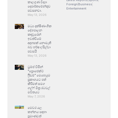
කාලගුණ විද්‍යා
Foreign
Business
දෙපාර්තමේන්තුව
Entertainment
පවසනවා.
May 13, 2026
මධ්‍ය දක්ෂිණාංශික
දේශපාලන
කඳවුරෙන්
ඉවත්වීමේ
අදහසක් නොමැති
බව හර්ෂ ද සිල්වා
පවසයි
May 13, 2026
ට්‍රම්ප් විසින්
“ප්‍රොජෙක්ට්
ෆ්‍රීඩම්” මෙහෙයුම
ප්‍රකාශයට පත්
කිරීමත් සමග
ගල්ෆ් මිත්‍ර රටවල්
මවිතයට
May 7, 2026
මෙවර යල
කන්නය සඳහා
ප්‍රමාණවත්