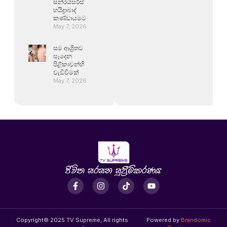
සන්රයිසර්ස්
හයිද්‍රාබාද්
කණ්ඩායමට
May 7, 2026
සම ආශ්‍රිතව
සෑදෙන
පිළිකාවන්හි
වැඩිවීමක්
May 7, 2026
Copyright© 2025 TV Supreme, All rights
Powered by
Brandomic