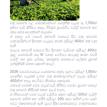
වතු සමාගම් වල සේවකයන්ගේ දෛනික වැටුප රු. 1,750ක්
දක්වා වැඩි කිරීමට අදාළ ගිවිසුම් ප්‍රාදේශීය වැවිලි සමාගම් සහ
රජය අතර අද අත්සන් තැබුණා.
ඒ අනුව මේ වසරේ ජනවාරි මාසයේ සිට වතු සමාගම්
සේවකයින්ගේ දිනපතා වැටුපට තවත් රුපියල් 400ක් එක් වනු
ඇති.
එලෙස ජනවාරි මාසයේ සිට දිනපතා වැඩිවන රුපියල් 400ක
මුදල පෙබරවාරි මස 10 වනදා ගෙවීමට කටයුතු කරන බවයි
වැවිලි සහ ප්‍රජා යටිතල පහසුකම් අමාත්‍යංශ ලේකම් ප්‍රභාත්
වන්ද්‍රකීර්ති මහතා සඳහන් කලේ.
2026 වසරේ අයවැය යෝජනාව අනුව දැනට රුපියල් 1,350ක
දෛනික වැටුපක් ලබන වතු කම්කරුවන්ගේ වැටුප රුපියල්
400කින් ඉහළ නැංවීමට තීරණය කෙරුණා
කෙසේ වෙතත් මෙම වැටුප් වැඩි කිරීමට මෙරට ප්‍රධාන පෙලේ
වතු සමාගම් කිසිවක් එකඟ වූයේ නැහැ.
ඒ නිසාවෙන් මෙම වැටුප් වැඩිවීම සඳහා රුපියල් 200ක් වැවිලි
සමාගම් මඟින් සහ ඉතිරි රුපියල් 200 රජය මඟින් ලබා දෙන
බවට එකඟතාවක් ඇති වූයේ දීර්ඝ සාකච්ඡාවට ගණනාවකට