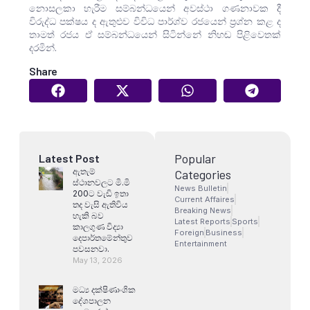
නොසලකා හැරීම සම්බන්ධයෙන් අවස්ථා ගණනාවක දී
විරුද්ධ පක්ෂය ද ඇතුළුව විවිධ පාර්ශ්ව රජයෙන් ප්‍රශ්න කළ ද
තාමත් රජය ඒ සම්බන්ධයෙන් සිටින්නේ නිහඬ පිළිවෙතක්
දරමින්.
Share
Popular
Latest Post
ඇතැම්
Categories
ස්ථානවලට මි.මි
News Bulletin
200ට වැඩි ඉතා
Current Affaires
තද වැසි ඇතිවිය
Breaking News
හැකි බව
Latest Reports
Sports
කාලගුණ විද්‍යා
Foreign
Business
දෙපාර්තමේන්තුව
Entertainment
පවසනවා.
May 13, 2026
මධ්‍ය දක්ෂිණාංශික
දේශපාලන