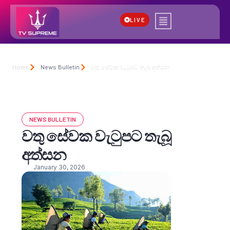
LIVE
Home
News Bulletin
වතු සේවක වැටුපට තැබූ අත්සන
NEWS BULLETIN
වතු සේවක වැටුපට තැබූ
අත්සන
January 30, 2026