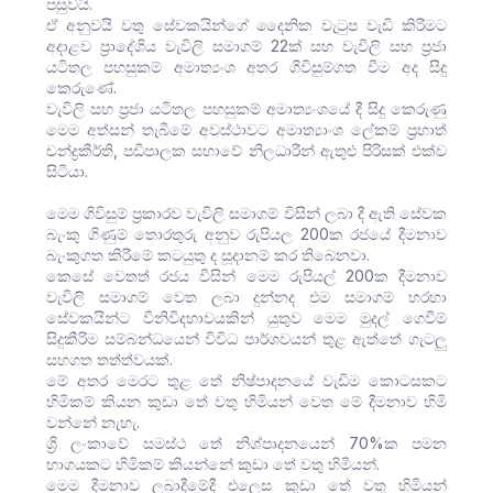
පසුවයි.
ඒ අනුවයි වතු සේවකයින්ගේ දෛනික වැටුප වැඩි කිරිමට
අදාළව ප්‍රාදේශිය වැවිලි සමාගම් 22ක් සහ වැවිලි සහ ප්‍රජා
යටිතල පහසුකම් අමාත්‍යංශ අතර ගිවිසුම්ගත වීම අද සිදු
කෙරුණේ.
වැවිලි සහ ප්‍රජා යටිතල පහසුකම් අමාත්‍යංශයේ දී සිදු කෙරුණු
මෙම අත්සන් තැබීමේ අවස්ථාවට අමාත්‍යාංශ ලේකම් ප්‍රභාත්
චන්ද්‍රකීර්ති, පඩිපාලක සභාවේ නිලධාරීන් ඇතුළු පිරිසක් එක්ව
සිටියා.
මෙම ගිවිසුම් ප්‍රකාරව වැවිලි සමාගම් විසින් ලබා දී ඇති සේවක
බැංකු ගිණුම් තොරතුරු අනුව රුපියල 200ක රජයේ දීමනාව
බැංකුගත කිරීමේ කටයුතු ද සූදානම් කර තිබෙනවා.
කෙසේ වෙතත් රජය විසින් මෙම රුපියල් 200ක දීමනාව
වැවිලි සමාගම් වෙත ලබා දුන්නද එම සමාගම් හරහා
සේවකයින්ට විනිවිදභාවයකින් යුතුව මෙම මුදල් ගෙවීම්
සිදුකීරිම සම්බන්ධයෙන් විවිධ පාර්ශවයන් තුළ ඇත්තේ ගැටලු
සහගත තත්ත්වයක්.
මේ අතර මෙරට තුළ තේ නිෂ්පාදනයේ වැඩිම කොටසකට
හිමිකම් කියන කුඩා තේ වතු හිමියන් වෙත මේ දීමනාව හිමි
වන්නේ නැහැ.
ශ්‍රි ලංකාවේ සමස්ථ තේ නිශ්පාදනයෙන් 70%ක පමන
භාගයකට හිමිකම් කියන්නේ කුඩා තේ වතු හිමියන්.
මෙම දීමනාව ලබාදීමේදී එලෙස කුඩා තේ වතු හිමියන්