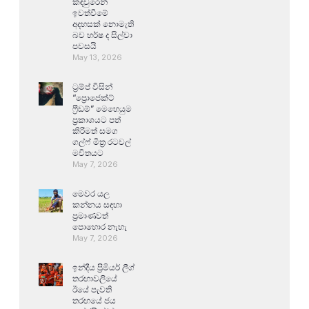
කඳවුරෙන්
ඉවත්වීමේ
අදහසක් නොමැති
බව හර්ෂ ද සිල්වා
පවසයි
May 13, 2026
ට්‍රම්ප් විසින්
“ප්‍රොජෙක්ට්
ෆ්‍රීඩම්” මෙහෙයුම
ප්‍රකාශයට පත්
කිරීමත් සමග
ගල්ෆ් මිත්‍ර රටවල්
මවිතයට
May 7, 2026
මෙවර යල
කන්නය සඳහා
ප්‍රමාණවත්
පොහොර නැහැ
May 7, 2026
ඉන්දීය ප්‍රිමියර් ලීග්
තරඟාවලියේ
ඊයේ පැවති
තරඟයේ ජය