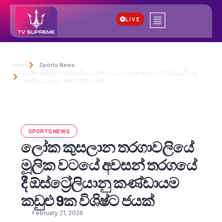
LIVE
Home
Sports News
ලෝක කුසලාන තරගාවලියේ මූලික වටයේ අවසන් තරග‍යේ දී ඕස්ට්‍රේලියානු
කණ්ඩායම කඩුළු 9ක විශිෂ්ට ජයක්
SPORTS NEWS
ලෝක කුසලාන තරගාවලියේ
මූලික වටයේ අවසන් තරග‍යේ
දී ඕස්ට්‍රේලියානු කණ්ඩායම
කඩුළු 9ක විශිෂ්ට ජයක්
February 21, 2026