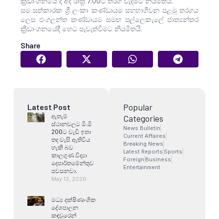
ක්‍රීඩාංගනයේ දී අද රාත්‍රී 7.00ට තරග වැදීමට නියමිතයි.
සම සත්කාරක ශ්‍රී ලංකා කණ්ඩායම සහභාගීවන පළමු තරගය
ලෙස එංගලන්ත කණ්ඩායම සමඟ පල්ලෙකැලේ ජාත්‍යන්තර
ක්‍රීඩාංගනයේදී හෙට පැවැත්වීමට නියමිතයි.
Share
Popular
Latest Post
ඇතැම්
Categories
ස්ථානවලට මි.මි
News Bulletin
200ට වැඩි ඉතා
Current Affaires
තද වැසි ඇතිවිය
Breaking News
හැකි බව
Latest Reports
Sports
කාලගුණ විද්‍යා
Foreign
Business
දෙපාර්තමේන්තුව
Entertainment
පවසනවා.
May 13, 2026
මධ්‍ය දක්ෂිණාංශික
දේශපාලන
කඳවුරෙන්