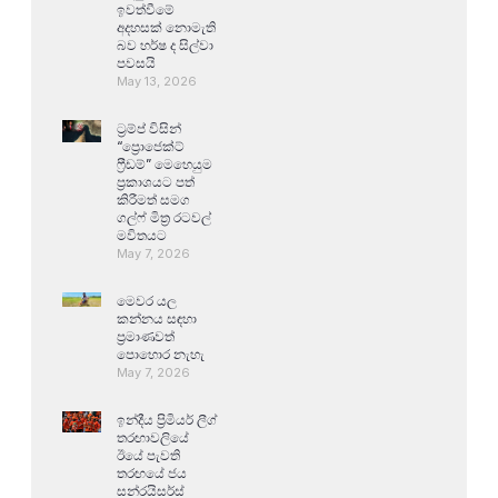
ඉවත්වීමේ
අදහසක් නොමැති
බව හර්ෂ ද සිල්වා
පවසයි
May 13, 2026
ට්‍රම්ප් විසින්
“ප්‍රොජෙක්ට්
ෆ්‍රීඩම්” මෙහෙයුම
ප්‍රකාශයට පත්
කිරීමත් සමග
ගල්ෆ් මිත්‍ර රටවල්
මවිතයට
May 7, 2026
මෙවර යල
කන්නය සඳහා
ප්‍රමාණවත්
පොහොර නැහැ
May 7, 2026
ඉන්දීය ප්‍රිමියර් ලීග්
තරඟාවලියේ
ඊයේ පැවති
තරඟයේ ජය
සන්රයිසර්ස්