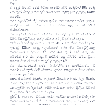
කළා.
ඒ අනුව පිටියට පිවිසි ඕමාන කණ්ඩායමට පන්දුවාර 16යි පන්දු
2ක් තුළදී සියල්ලන්ම දැවී රැස්කරගත හැකිවූයේ ලකුණු 104ක්
පමණයි.
කඩා වැටෙමින් තිබූ ඕමාන ඉණිම යම් ගෞරවාන්විත ලකුණු
පුවරුවක් වෙත රැගෙන ගිය වසීම් අලී ලකුණු 32ක්
රැස්කරගත්තා.
ඔහු හැරුණු විට වෙනත් කිසිදු පිතිකරුවකුට පිටියේ ස්ථාවර
වීමට ඕස්ට්‍රේලියානු පන්දු යවන්නන් ඉඩ දුන්නේ නැහැ.
පන්දු යැවීමේදී ඇඩම් සම්පා කඩුළු 4ක් දවාගැනීමට සමත් වුනා.
ලකුණු 105ක පහසු ඉලක්කයක් හඹා ගිය ඕස්ට්‍රේලියානු
කණ්ඩායම පන්දුවාර 9යි පන්දු 4ක් තුළදී එක් කඩුල්ලක්
පමණක් දැවී සිය ජයග්‍රාහී කඩයිම පසු කිරීමට සමත් වුනා.
නායක මිචෙල් මාශ් නොදැවී ලකුණු 64යි.
එම ජයග්‍රහණයත් සමඟ ඔස්ට්‍රේලියානු කණ්ඩායමට බී
කාණ්ඩයේ තුන්වෙනි ස්ථානය දක්වා ඉහළට පැමිණෙන්නට
හැකියාව ලැබුණා.
කෙසේ වෙතත් ඔවුන්ට නැවතත් සියයට ගම් රට බලා පිටත්ව
යාමට සිදුවන්නේ සුපිරි අට දෙනාගේ වටය සඳහා සුදුසුකම්
නොලැබීම හේතුවෙන්. මෙම තරගයත් සමග මූලික වටයේ
සියලු තරග ඊයෙන් අවසන් වුනා.
සුපිරි 8 දෙනාගේ වටයේ තරග ආරම්භ කරමින් නවසීලන්ත
කණ්ඩායම සහ පාකිස්ථාන කණ්ඩායම කොළඹ ආර්.ප්‍රේමදාස