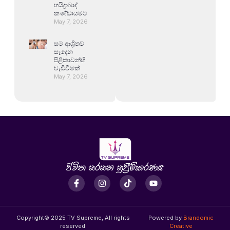
හයිද්‍රාබාද්
කණ්ඩායමට
May 7, 2026
සම ආශ්‍රිතව
සෑදෙන
පිළිකාවන්හි
වැඩිවීමක්
May 7, 2026
Copyright© 2025 TV Supreme, All rights
Powered by
Brandomic
reserved.
Creative