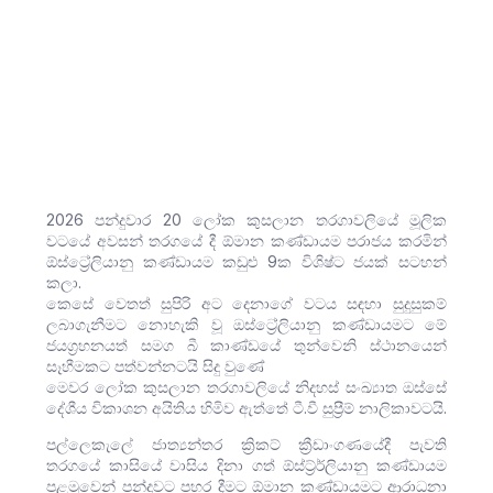
2026 පන්දුවාර 20 ලෝක කුසලාන තරගාවලියේ මූලික
වටයේ අවසන් තරග‍යේ දී ඕමාන කණ්ඩායම පරාජය කරමින්
ඕස්ට්‍රේලියානු කණ්ඩායම කඩුළු 9ක විශිෂ්ට ජයක් සටහන්
කලා.
කෙසේ වෙතත් සුපිරි අට දෙනාගේ වටය සඳහා සුදුසුකම්
ලබාගැනීමට නොහැකි වූ ඔස්ට්‍රේලියානු කණ්ඩායමට මේ
ජයග්‍රහනයත් සමග බී කාණ්ඩයේ තුන්වෙනි ස්ථානයෙන්
සෑහීමකට පත්වන්නටයි සිදු වුණේ
මෙවර ලෝක කුසලාන තරගාවලියේ නිදහස් සංඛ්‍යාත ඔස්සේ
දේශීය විකාශන අයිතිය හිමිව ඇත්තේ ටී.වී සුප්‍රීම් නාලිකාවටයි.
පල්ලෙකැලේ ජාත්‍යන්තර ක්‍රිකට් ක්‍රීඩාංගණයේදී පැවති
තරගයේ කාසියේ වාසිය දිනා ගත් ඕස්ට්‍ර්‍ර්ලියානු කණ්ඩායම
පළමුවෙන් පන්දුවට පහර දීමට ඕමාන කණ්ඩායමට ආරාධනා