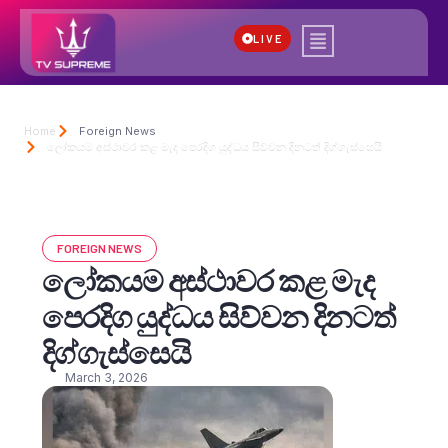
LIVE
Home
Foreign News
ලෝකයම අස්ථාවර කළ මැද පෙරදිග යුද්ධය සිව්වන දිනටත් දිග්ගැස්සෙයි
FOREIGN NEWS
ලෝකයම අස්ථාවර කළ මැද
පෙරදිග යුද්ධය සිව්වන දිනටත්
දිග්ගැස්සෙයි
March 3, 2026