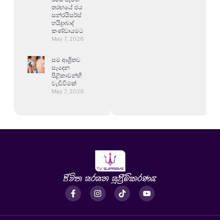
තරඟයේ ජය
සන්රයිසර්ස්
හයිද්‍රාබාද්
කණ්ඩායමට
May 7, 2026
සම ආශ්‍රිතව
සෑදෙන
පිළිකාවන්හි
වැඩිවීමක්
May 7, 2026