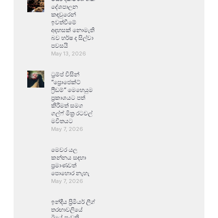
දේශපාලන
කඳවුරෙන්
ඉවත්වීමේ
අදහසක් නොමැති
බව හර්ෂ ද සිල්වා
පවසයි
May 13, 2026
ට්‍රම්ප් විසින්
“ප්‍රොජෙක්ට්
ෆ්‍රීඩම්” මෙහෙයුම
ප්‍රකාශයට පත්
කිරීමත් සමග
ගල්ෆ් මිත්‍ර රටවල්
මවිතයට
May 7, 2026
මෙවර යල
කන්නය සඳහා
ප්‍රමාණවත්
පොහොර නැහැ
May 7, 2026
ඉන්දීය ප්‍රිමියර් ලීග්
තරඟාවලියේ
ඊයේ පැවති