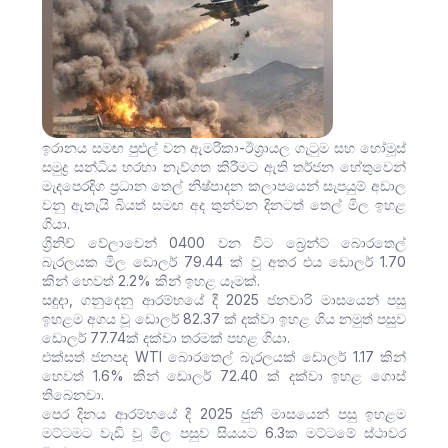
ඉරානය සමඟ පුළුල් වන ඇමරිකා-ඊශ්‍රායල ගැටුම සහ හෝමූස්
සමුද්‍ර සන්ධිය හරහා නැව්ගත කිරීමට ඇති තර්ජන හේතුවෙන්
මැදපෙරදිග ප්‍රධාන තෙල් නිෂ්පාදන කලාපයෙන් සැපයුම් අඩාල
වනු ඇතැයි බියත් සමඟ අද තුන්වන දිනටත් තෙල් මිල ඉහළ
ගියා.
ග්‍රිනිච් වේලාවෙන් 0400 වන විට බ්‍රෙන්ට් බොරතෙල්
බැරලයක මිල ඩොලර් 79.44 ක් වූ අතර එය ඩොලර් 1.70
කින් හෙවත් 2.2% කින් ඉහළ යෑමක්.
සඳුදා, ගනුදෙනු ආරම්භයේ දී 2025 ජනවාරි මාසයෙන් පසු
ඉහළම අගය වූ ඩොලර් 82.37 ක් දක්වා ඉහළ ගිය නමුත් පසුව
ඩොලර් 77.74ක් දක්වා තරමක් පහළ ගියා.
එක්සත් ජනපද WTI බොරතෙල් බැරලයක් ඩොලර් 1.17 කින්
හෙවත් 1.6% කින් ඩොලර් 72.40 ක් දක්වා ඉහළ ගොස්
තිබෙනවා.
පෙර දිනය ආරම්භයේ දී 2025 ජුනි මාසයෙන් පසු ඉහළම
මට්ටමට වැඩි වූ මිල පසුව සියයට 6.3ක මට්ටමේ ස්ථාවර