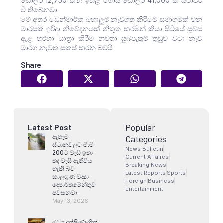
ඩොලර් 12,750 කින් ඉහළ ගොස් ඩොලර් 41,000 ක ස්ථාවර
වී තිබෙනවා.
මේ අතර ඩෙන්මාර්ක බහාලුම් නැව්ගත කිරීමේ සමාගමක් වන
මාර්ස්ක් ඉරිදා නිවේදනයක් නිකුත් කරමින් කියා සිටියේ සූවස්
ඇළ හරහා යාත්‍රා කිරීම නවතා සුබපැතුම් තුඩුව වටා නැව්
මාර්ග නැවත සකස් කරන බවයි.
Share
Popular
Latest Post
ඇතැම්
Categories
ස්ථානවලට මි.මි
News Bulletin
200ට වැඩි ඉතා
Current Affaires
තද වැසි ඇතිවිය
Breaking News
හැකි බව
Latest Reports
Sports
කාලගුණ විද්‍යා
Foreign
Business
දෙපාර්තමේන්තුව
Entertainment
පවසනවා.
May 13, 2026
මධ්‍ය දක්ෂිණාංශික