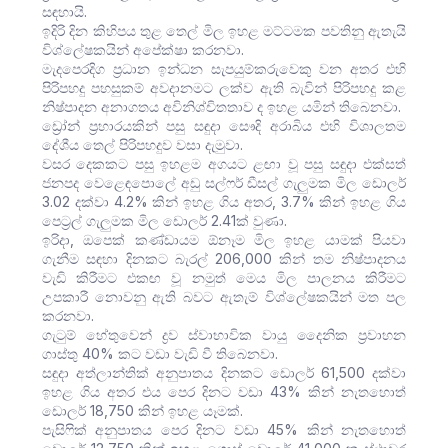
සඳහායි.
ඉදිරි දින කිහිපය තුළ තෙල් මිල ඉහළ මට්ටමක පවතිනු ඇතැයි
විශ්ලේෂකයින් අපේක්ෂා කරනවා.
මැදපෙරදිග ප්‍රධාන ඉන්ධන සැපයුම්කරුවෙකු වන අතර එහි
පිරිපහදු පහසුකම් අවදානමට ලක්ව ඇති බැවින් පිරිපහදු කළ
නිෂ්පාදන අනාගතය අවිනිශ්චිතතාව ද ඉහළ යමින් තිබෙනවා.
ඩ්‍රෝන් ප්‍රහාරයකින් පසු සඳුදා සෞදි අරාබිය එහි විශාලතම
දේශීය තෙල් පිරිපහදුව වසා දැමුවා.
වසර දෙකකට පසු ඉහළම අගයට ළඟා වූ පසු සඳුදා එක්සත්
ජනපද වෙළෙඳපොලේ අඩු සල්ෆර් ඩීසල් ගැලුමක මිල ඩොලර්
3.02 දක්වා 4.2% කින් ඉහළ ගිය අතර, 3.7% කින් ඉහළ ගිය
පෙට්‍රල් ගැලුමක මිල ඩොලර් 2.41ක් වුණා.
ඉරිදා, ඔපෙක් කණ්ඩායම ඕනෑම මිල ඉහළ යාමක් පියවා
ගැනීම සඳහා දිනකට බැරල් 206,000 කින් තම නිෂ්පාදනය
වැඩි කිරීමට එකඟ වූ නමුත් මෙය මිල පාලනය කිරීමට
උපකාරී නොවනු ඇති බවට ඇතැම් විශ්ලේෂකයින් මත පල
කරනවා.
ගැටුම් හේතුවෙන් ද්‍රව ස්වාභාවික වායු දෛනික ප්‍රවාහන
ගාස්තු 40% කට වඩා වැඩි වී තිබෙනවා.
සඳුදා අත්ලාන්තික් අනුපාතය දිනකට ඩොලර් 61,500 දක්වා
ඉහළ ගිය අතර එය පෙර දිනට වඩා 43% කින් නැතහොත්
ඩොලර් 18,750 කින් ඉහළ යෑමක්.
පැසිෆික් අනුපාතය පෙර දිනට වඩා 45% කින් නැතහොත්