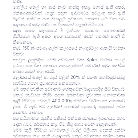
වුණා.
ගෝලීය තෙල් හා ගෑස් නැව් ගාස්තු ඉහළ ගොස් ඇති අතර,
රක්ෂණකරුවන් යාත්‍රා සඳහා ආවරණය අවලංගු කර ඇති
බැවින් ඉන්ධන සහ බහාලුම් ප්‍රවාහන නෞකා මේ වන විට
කලාපයේ සමුද්‍ර මාර්ග භාවිතයෙන් වැලකී සිටිනවා.
සඳුදා මෙම කලාපයේ දී ඉන්ධන ප්‍රවාහන නෞකාවක්
ගිනිගෙන ඇති අතර, අවම වශයෙන් තවත් හතරක් හානි වී
තිබෙනවා.
නැව් 150 ක් පමණ ගල්ෆ් කලාපයේ නැංගුරම්ලා ඇතැයි වාර්තා
වනවා.
නාවුක ලුහුබඳින වෙබ් අඩවියක් වන Kpler වාර්තා කළේ
ඉරාන සහ චීන නෞකා අතලොස්සක් පමණක් සමුද්‍ර සන්ධිය
හරහා ගමන් කළ බවයි.
ලෝකයේ තෙල් හා ගෑස් වලින් 20% ක් පමණ හෝර්මුස් සමුද්‍ර
සන්ධිය හරහා ප්‍රවාහනය කෙරෙනවා.
මේ අතර පවතින අවදානම හේතුවෙන් මැදපෙරදිග සිට චීනයට
තෙල් නැව්ගත කිරීම සඳහා අතිනවීන ප්‍රවාහන නෞකාවක
කුලී පිරිවැය ඩොලර් 400,000ඉක්මවන වාර්තාගත අගයකට
ළඟා වී ඇති බව ලන්ඩන් කොටස් හුවමාරු සමූහයේ දත්ත
පෙන්වා දෙනවා.
එම වටිනාකම පසුගිය සතියේ එක්සත් ජනපදය ඉරානයට පහර
දෙන බවට තර්ජනය කළ විට තිබූ අගය මෙන් දෙගුණයක්.
මෙම කුලී පිරිවැය බොරතෙල් බැරල් මිලියන දෙකක් දක්වා
ප්‍රවාහනය කළ හැකි විශාලතම තෙල් ප්‍රවාහනය කරන යාත්‍රා