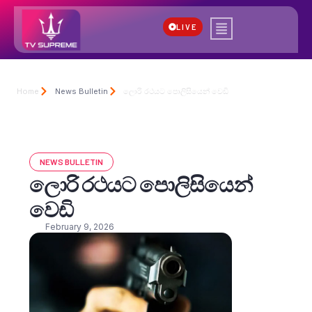
LIVE
Home
News Bulletin
ලොරි රථයට පොලිසියෙන් වෙඩි
NEWS BULLETIN
ලොරි රථයට පොලිසියෙන්
වෙඩි
February 9, 2026