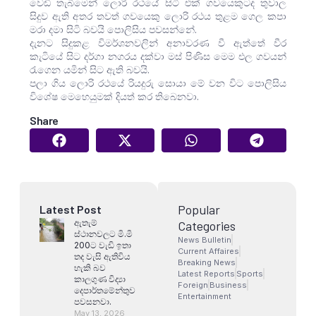
වෙඩි තැබීමෙන් ලොරි රථයේ සිටි එක් ගවයෙකුටද තුවාල
සිදුව ඇති අතර තවත් ගවයෙකු ලොරි රථය තුළම ගෙල කපා
මරා දමා සිටි බවයි පොලිසිය පවසන්නේ.
දැනට සිදුකළ විමර්ශනවලින් අනාවරණ වී ඇත්තේ වීර
කැටියේ සිට දර්ගා නගරය දක්වා මස් පිණිස මෙම එල ගවයන්
රැගෙන යමින් සිට ඇති බවයි.
පලා ගිය ලොරි රථයේ රියදුරු සොයා මේ වන විට පොලිසිය
විශේෂ මෙහෙයුමක් දියත් කර තිබෙනවා.
Share
Popular
Latest Post
ඇතැම්
Categories
ස්ථානවලට මි.මි
News Bulletin
200ට වැඩි ඉතා
Current Affaires
තද වැසි ඇතිවිය
Breaking News
හැකි බව
Latest Reports
Sports
කාලගුණ විද්‍යා
Foreign
Business
දෙපාර්තමේන්තුව
Entertainment
පවසනවා.
May 13, 2026