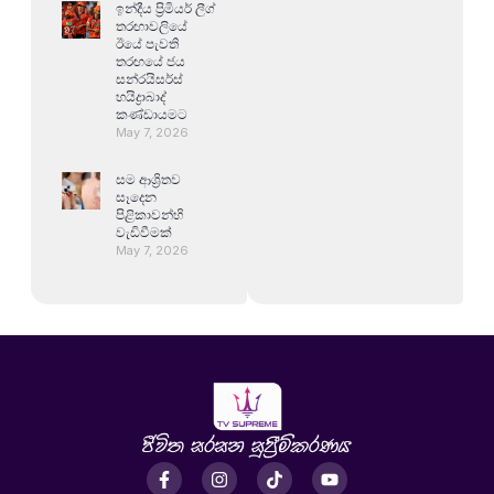
ඉන්දීය ප්‍රිමියර් ලීග්
තරඟාවලියේ
ඊයේ පැවති
තරඟයේ ජය
සන්රයිසර්ස්
හයිද්‍රාබාද්
කණ්ඩායමට
May 7, 2026
සම ආශ්‍රිතව
සෑදෙන
පිළිකාවන්හි
වැඩිවීමක්
May 7, 2026