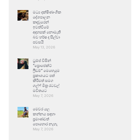
මධ්‍ය දක්ෂිණාංශික
දේශපාලන
කඳවුරෙන්
ඉවත්වීමේ
අදහසක් නොමැති
බව හර්ෂ ද සිල්වා
පවසයි
May 13, 2026
ට්‍රම්ප් විසින්
“ප්‍රොජෙක්ට්
ෆ්‍රීඩම්” මෙහෙයුම
ප්‍රකාශයට පත්
කිරීමත් සමග
ගල්ෆ් මිත්‍ර රටවල්
මවිතයට
May 7, 2026
මෙවර යල
කන්නය සඳහා
ප්‍රමාණවත්
පොහොර නැහැ
May 7, 2026