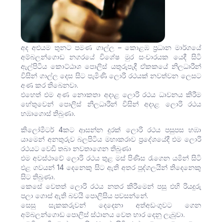
අද අළුයම තුනට පමණ ගාල්ල – කොළඹ ප්‍රධාන මාර්ගයේ
අම්බලන්ගොඩ නගරයේ විශේෂ මුර සංචාරයක යෙදී සිටි
ඇල්පිටිය කොට්ඨාශ පොලිස් යතුරුපැදී ඒකකයේ නිලධාරීන්
විසින් ගාල්ල දෙස සිට පැමිණි ලොරි රථයක් නවත්වන ලෙසට
අණ කර තිබෙනවා.
එහෙත් එම අණ නොකතා අදාළ ලොරි රථය ධාවනය කිරීම
හේතුවෙන් පොලිස් නිලධාරීන් විසින් අදාළ ලොරි රථය
හඹාගොස් තිබුණා.
කිලෝමීටර් 4කට ආසන්න දුරක් ලොරි රථය පසුපස හඹා
යාමෙන් අනතුරුව බලපිටිය මහාකරාව ප්‍රදේශයේදී එම ලොරි
රථයට වෙඩි තබා නවතාගෙන තිබුණා
එම අවස්ථාවේ ලොරි රථය තුළ මස් පිණිස රැගෙන යමින් සිටි
එළ ගවයන් 14 දෙනෙකු සිට ඇති අතර පුද්ගලයින් තිදෙනෙකු
සිට තිබුණා.
කෙසේ වෙතත් ලොරි රථය නතර කිරීමෙන් පසු එහි රියදුරු
පලා ගොස් ඇති බවයි පොලිසිය පවසන්නේ.
සෙසු සැකකරුවන් දෙදෙනා අත්අඩංගුවට ගෙන
අම්බලන්ගොඩ පොලිස් ස්ථානය වෙත භාර දෙනු ලැබුවා.