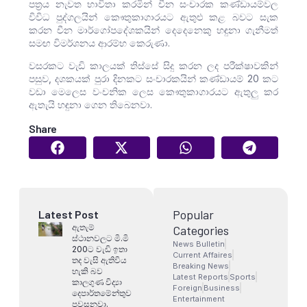
පත්‍රය නැවත භාවිතා කරමින් චීන සංචාරක කණ්ඩායම්වල
විවිධ පුද්ගලයින් කෞතුකාගාරයට ඇතුළු කළ බවට සැක
කරන චීන මාර්ගෝපදේශකයින් දෙදෙනෙකු හඳුනා ගැනීමත්
සමඟ විමර්ශනය ආරම්භ කෙරුණා.
වසරකට වැඩි කාලයක් තිස්සේ සිදු කරන ලද පරීක්ෂාවකින්
පසුව, දශකයක් පුරා දිනකට සංචාරකයින් කණ්ඩායම් 20 කට
වඩා මෙලෙස වංචනික ලෙස කෞතුකාගාරයට ඇතුලු කර
ඇතැයි හඳුනා ගෙන තිබෙනවා.
Share
Popular
Latest Post
ඇතැම්
Categories
ස්ථානවලට මි.මි
News Bulletin
200ට වැඩි ඉතා
Current Affaires
තද වැසි ඇතිවිය
Breaking News
හැකි බව
Latest Reports
Sports
කාලගුණ විද්‍යා
Foreign
Business
දෙපාර්තමේන්තුව
Entertainment
පවසනවා.