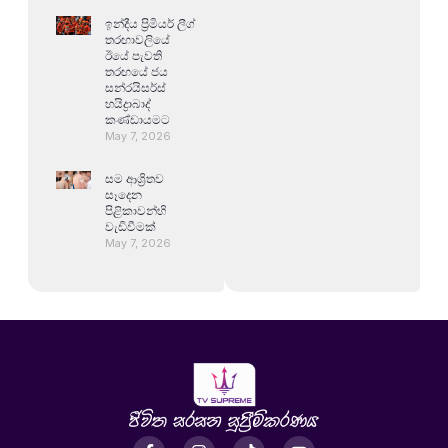
ඉන්දීය ප්‍රිමියර් ලීග්
තරඟාවලියේ
ඊයේ පැවති
තරඟයේ ජය
සන්රයිසර්ස්
හයිද්‍රාබාද්
කණ්ඩායමට
May 7, 2026
සම ආශ්‍රිතව
සෑදෙන
පිළිකාවන්හි
වැඩිවීමක්
May 7, 2026