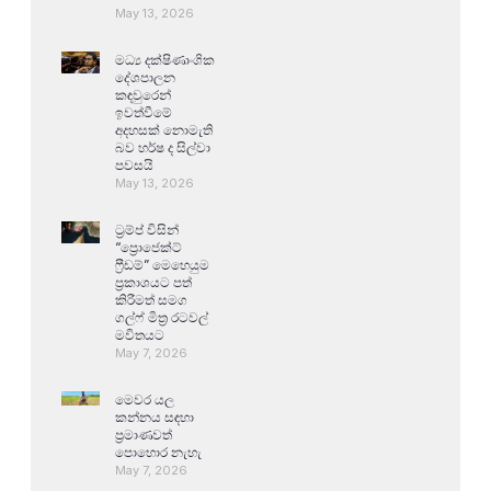
May 13, 2026
මධ්‍ය දක්ෂිණාංශික
දේශපාලන
කඳවුරෙන්
ඉවත්වීමේ
අදහසක් නොමැති
බව හර්ෂ ද සිල්වා
පවසයි
May 13, 2026
ට්‍රම්ප් විසින්
“ප්‍රොජෙක්ට්
ෆ්‍රීඩම්” මෙහෙයුම
ප්‍රකාශයට පත්
කිරීමත් සමග
ගල්ෆ් මිත්‍ර රටවල්
මවිතයට
May 7, 2026
මෙවර යල
කන්නය සඳහා
ප්‍රමාණවත්
පොහොර නැහැ
May 7, 2026