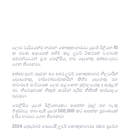
ලොව වැඩියෙන්ම නරඹන කෞතුකාගාරයට යුරෝ මිලියන 10
ක පමණ ආදායමක් අහිමි කළ ලූවර් ටිකට්පත් වංචාවක්
සම්බන්ධයෙන් ප්‍රංශ පොලිසිය, නව දෙනෙකු අත්අඩංගුවට
ගෙන තිබෙනවා.
අත්අඩංගුවේ පසුවන අය අතර ලූවර් කෞතුකාගාර නිලධාරීන්
දෙදෙනෙකු, මාර්ගෝපදේශකයින් කිහිප දෙනෙකු සහ
ජාවාරමේ සංවිධායක ලෙස සැලකෙන පුද්ගලයෙකු ද ඇතුළත්
බව නිවේදනයක් නිකුත් කරමින් පැරිස් නීතිපති කාර්යාලය
පැවසුවා.
පොලිසිය යුරෝ මිලියනයකට ආසන්න මුදල් සහ බැංකු
ගිණුම්වල තබා ඇති යුරෝ 500,000 කට ආසන්න ප්‍රමාණයක්
ද සිය භාරයට ගෙන තිබෙනවා
2024 දෙසැම්බර් මාසයේදී ලූවර් කෞතුකාගාරය එකම ප්‍රවේශ