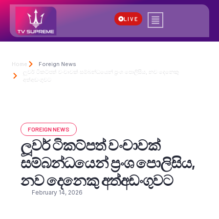
LIVE
Home
Foreign News
ලූවර් ටිකට්පත් වංචාවක් සම්බන්ධයෙන් ප්‍රංශ පොලිසිය, නව දෙනෙකු
අත්අඩංගුවට
FOREIGN NEWS
ලූවර් ටිකට්පත් වංචාවක්
සම්බන්ධයෙන් ප්‍රංශ පොලිසිය,
නව දෙනෙකු අත්අඩංගුවට
February 14, 2026