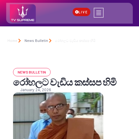
LIVE
Home
News Bulletin
රෝහලට වැඩිය කස්සප හිමි
NEWS BULLETIN
රෝහලට වැඩිය කස්සප හිමි
January 24, 2026