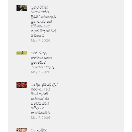
ට්‍රම්ප් විසින්
“ප්‍රොජෙක්ට්
ෆ්‍රීඩම්” මෙහෙයුම
ප්‍රකාශයට පත්
කිරීමත් සමග
ගල්ෆ් මිත්‍ර රටවල්
මවිතයට
May 7, 2026
මෙවර යල
කන්නය සඳහා
ප්‍රමාණවත්
පොහොර නැහැ
May 7, 2026
ඉන්දීය ප්‍රිමියර් ලීග්
තරඟාවලියේ
ඊයේ පැවති
තරඟයේ ජය
සන්රයිසර්ස්
හයිද්‍රාබාද්
කණ්ඩායමට
May 7, 2026
සම ආශ්‍රිතව