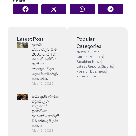
Share
Popular
Latest Post
ඇතැම්
Categories
ස්ථානවලට මි.මි
News Bulletin
200ට වැඩි ඉතා
Current Affaires
තද වැසි ඇතිවිය
Breaking News
හැකි බව
Latest Reports
Sports
කාලගුණ විද්‍යා
Foreign
Business
දෙපාර්තමේන්තුව
Entertainment
පවසනවා.
May 13, 2026
මධ්‍ය දක්ෂිණාංශික
දේශපාලන
කඳවුරෙන්
ඉවත්වීමේ
අදහසක් නොමැති
බව හර්ෂ ද සිල්වා
පවසයි
May 13, 2026