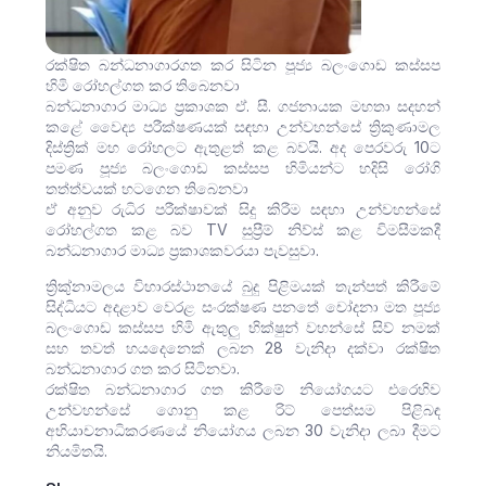
රක්ෂිත බන්ධනාගාරගත කර සිටින පූජ්‍ය බලංගොඩ කස්සප
හිමි රෝහල්ගත කර තිබෙනවා
බන්ධනාගාර මාධ්‍ය ප්‍රකාශක ඒ. සී. ගජනායක මහතා සදහන්
කළේ වෛද්‍ය පරීක්ෂණයක් සඳහා උන්වහන්සේ ත්‍රිකුණාමල
දිස්ත්‍රික් මහ රෝහලට ඇතුළත් කළ බවයි. අද පෙරවරු 10ට
පමණ පූජ්‍ය බලංගොඩ කස්සප හිමියන්ට හදිසි රෝගි
තත්ත්වයක් හටගෙන තිබෙනවා
ඒ අනුව රුධිර පරීක්ෂාවක් සිදු කිරීම සඳහා උන්වහන්සේ
රෝහල්ගත කළ බව TV සුප්‍රීම් නිව්ස් කළ විමසීමකදී
බන්ධනාගාර මාධ්‍ය ප්‍රකාශකවරයා පැවසුවා.
ත්‍රිකු්නාමලය විහාරස්ථානයේ බුදු පිළිමයක් තැන්පත් කිරීමේ
සිද්ධිය⁣ට අදළාව වෙරළ සංරක්ෂණ පනතේ චෝදනා මත පූජ්‍ය
බලංගොඩ කස්සප හිමි ඇතුලු භික්ෂුන් වහන්සේ සිව් නමක්
සහ තවත් හයදෙනෙක් ලබන 28 වැනිදා දක්වා රක්ෂිත
බන්ධනාගාර ගත කර සිටිනවා.
රක්ෂිත බන්ධනාගාර ගත කිරීමේ නියෝගයට එරෙහිව
උන්වහන්සේ ගොනු කළ රිට් ⁣පෙත්සම පිළිබඳ
අභියාචනාධිකරණයේ නියෝගය ලබන 30 වැනිදා ලබා දීමට
නියමිතයි.