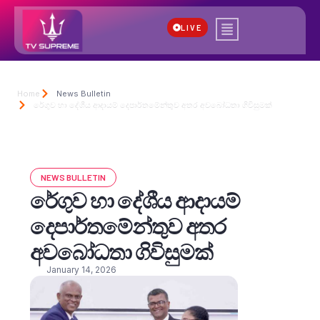
LIVE
Home
News Bulletin
රේගුව හා දේශීය ආදායම් දෙපාර්තමේන්තුව අතර අවබෝධතා ගිවිසුමක්
NEWS BULLETIN
රේගුව හා දේශීය ආදායම්
දෙපාර්තමේන්තුව අතර
අවබෝධතා ගිවිසුමක්
January 14, 2026