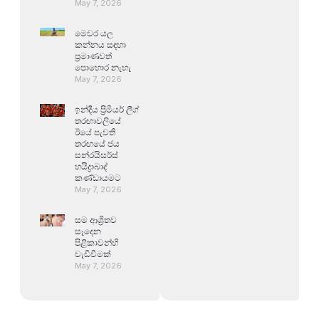
May 7, 2026
මෙවර යල
කන්නය සඳහා
ප්‍රමාණවත්
පොහොර නැහැ
May 7, 2026
ඉන්දීය ප්‍රිමියර් ලීග්
තරඟාවලියේ
ඊයේ පැවති
තරඟයේ ජය
සන්රයිසර්ස්
හයිද්‍රාබාද්
කණ්ඩායමට
May 7, 2026
සම ආශ්‍රිතව
සෑදෙන
පිළිකාවන්හි
වැඩිවීමක්
May 7, 2026