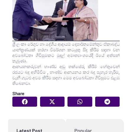
ශ්‍රී ලංකා රේගුව හා දේශීය ආදායම් දෙපාර්තමේන්තුව ඒකාබද්ධ
යාන්ත්‍රණයක් හරහා විමර්ශන කටයුතු සිදු කිරීම සඳහා වන
අවබෝධතා ගිවිසුමකට මුදල් අමාත්‍යාංශයේදී ඊයේ අත්සන්
තැබුණා.
ආනයනකරුවන් භාණ්ඩ අඩු තක්සේරු කිරීම් හේතුවෙන්
රජයට බදු අහිමිවීම , භාණ්ඩ ආනයනය කර බදු පැහැර හැරීම,
වැනි ගැටළු අවම කිරීම සඳහා මෙම අවබෝධතා ගිවිසුමට එළඹ
තිබෙනවා.
Share
Popular
Latest Post