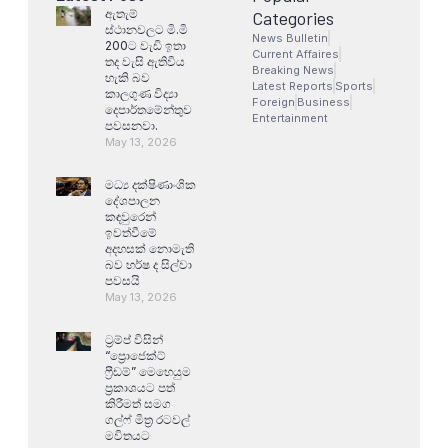
ඇතැම්
Categories
ස්ථානවලට මි.මි
News Bulletin
200ට වැඩි ඉතා
Current Affaires
තද වැසි ඇතිවිය
Breaking News
හැකි බව
Latest Reports
Sports
කාලගුණ විද්‍යා
Foreign
Business
දෙපාර්තමේන්තුව
Entertainment
පවසනවා.
May 13, 2026
මධ්‍ය දක්ෂිණාංශික
දේශපාලන
කඳවුරෙන්
ඉවත්වීමේ
අදහසක් නොමැති
බව හර්ෂ ද සිල්වා
පවසයි
May 13, 2026
ට්‍රම්ප් විසින්
“ප්‍රොජෙක්ට්
ෆ්‍රීඩම්” මෙහෙයුම
ප්‍රකාශයට පත්
කිරීමත් සමග
ගල්ෆ් මිත්‍ර රටවල්
මවිතයට