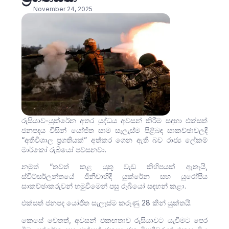
November 24, 2025
රුසියාව-යුක්රේන අතර යුද්ධය අවසන් කිරීම සඳහා එක්සත්
ජනපදය විසින් යෝජිත සාම සැලැස්ම පිළිබඳ සාකච්ඡාවලදී
“අතිවිශාල ප්‍රගතියක්” අත්කර ගෙන ඇති බව රාජ්‍ය ලේකම්
මාර්කෝ රුබියෝ පවසනවා.
නමුත් “තවත් කළ යුතු වැඩ කිහිපයක් ඇතැයි,
ස්විට්සර්ලන්තයේ ජිනීවාහිදී යුක්රේන සහ යුරෝපීය
සාකච්ඡාකරුවන් හමුවීමෙන් පසු රුබියෝ සඳහන් කළා.
එක්සත් ජනපද යෝජිත සැලැස්ම කරුණු 28 කින් යුක්තයි.
කෙසේ වෙතත්, අවසන් එකඟතාව රුසියාවට යැවීමට පෙර