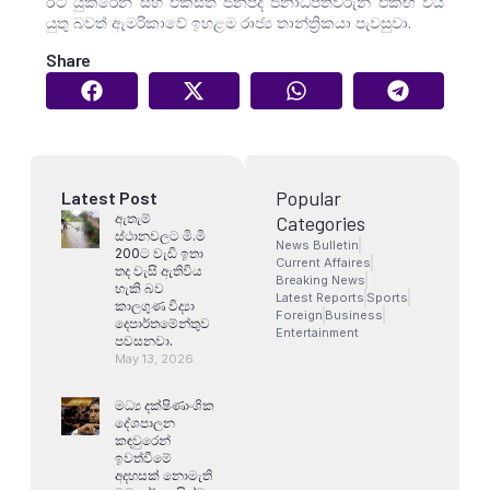
ඊට යුක්රේන සහ එක්සත් ජනපද ජනාධිපතිවරුන් එකඟ විය
යුතු බවත් ඇමරිකාවේ ඉහළම රාජ්‍ය තාන්ත්‍රිකයා පැවසුවා.
Share
Popular
Latest Post
ඇතැම්
Categories
ස්ථානවලට මි.මි
News Bulletin
200ට වැඩි ඉතා
Current Affaires
තද වැසි ඇතිවිය
Breaking News
හැකි බව
Latest Reports
Sports
කාලගුණ විද්‍යා
Foreign
Business
දෙපාර්තමේන්තුව
Entertainment
පවසනවා.
May 13, 2026
මධ්‍ය දක්ෂිණාංශික
දේශපාලන
කඳවුරෙන්
ඉවත්වීමේ
අදහසක් නොමැති