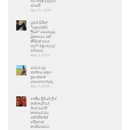
බව හර්ෂ ද සිල්වා
පවසයි
May 13, 2026
ට්‍රම්ප් විසින්
“ප්‍රොජෙක්ට්
ෆ්‍රීඩම්” මෙහෙයුම
ප්‍රකාශයට පත්
කිරීමත් සමග
ගල්ෆ් මිත්‍ර රටවල්
මවිතයට
May 7, 2026
මෙවර යල
කන්නය සඳහා
ප්‍රමාණවත්
පොහොර නැහැ
May 7, 2026
ඉන්දීය ප්‍රිමියර් ලීග්
තරඟාවලියේ
ඊයේ පැවති
තරඟයේ ජය
සන්රයිසර්ස්
හයිද්‍රාබාද්
කණ්ඩායමට