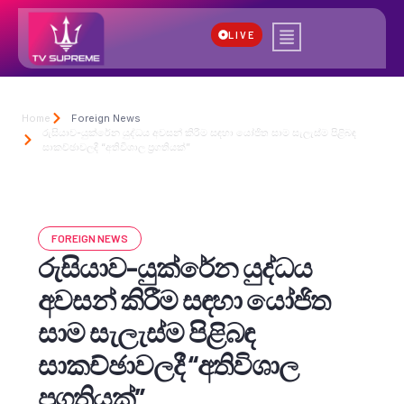
LIVE
Home
Foreign News
රුසියාව-යුක්රේන යුද්ධය අවසන් කිරීම සඳහා යෝජිත සාම සැලැස්ම පිළිබඳ
සාකච්ඡාවලදී “අතිවිශාල ප්‍රගතියක්”
FOREIGN NEWS
රුසියාව-යුක්රේන යුද්ධය
අවසන් කිරීම සඳහා යෝජිත
සාම සැලැස්ම පිළිබඳ
සාකච්ඡාවලදී “අතිවිශාල
ප්‍රගතියක්”