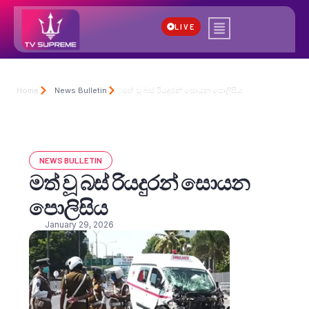
LIVE
Home
News Bulletin
මත් වූ බස් රියදුරන් සොයන පොලිසිය
NEWS BULLETIN
මත් වූ බස් රියදුරන් සොයන
පොලිසිය
January 29, 2026