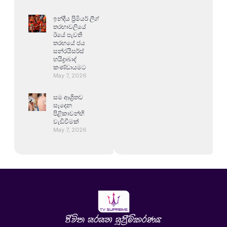
ඉන්දීය ප්‍රිමියර් ලීග්
තරඟාවලියේ
ඊයේ පැවති
තරඟයේ ජය
සන්රයිසර්ස්
හයිද්‍රාබාද්
කණ්ඩායමට
May 7, 2026
සම ආශ්‍රිතව
සෑදෙන
පිළිකාවන්හි
වැඩිවීමක්
May 7, 2026