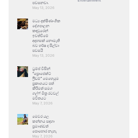
Entertainment
පවසනවා.
May 13, 2026
මධ්‍ය දක්ෂිණාංශික
දේශපාලන
කඳවුරෙන්
ඉවත්වීමේ
අදහසක් නොමැති
බව හර්ෂ ද සිල්වා
පවසයි
May 13, 2026
ට්‍රම්ප් විසින්
“ප්‍රොජෙක්ට්
ෆ්‍රීඩම්” මෙහෙයුම
ප්‍රකාශයට පත්
කිරීමත් සමග
ගල්ෆ් මිත්‍ර රටවල්
මවිතයට
May 7, 2026
මෙවර යල
කන්නය සඳහා
ප්‍රමාණවත්
පොහොර නැහැ
May 7, 2026