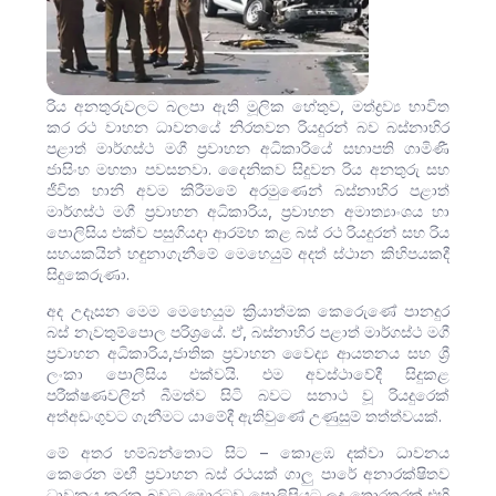
රිය අනතුරුවලට බලපා ඇති මූලික හේතුව, මත්ද්‍රව්‍ය භාවිත
කර රථ වාහන ධාවනයේ නිරතවන රියදුරන් බව බස්නාහිර
පළාත් මාර්ගස්ථ මගී ප්‍රවාහන අධිකාරියේ සභාපති ගාමිණී
ජාසිංහ මහතා පවසනවා. දෛනිකව සිදුවන රිය අනතුරු සහ
ජීවිත හානි අවම කිරීමමේ අරමුණෙන් බස්නාහිර පළාත්
මාර්ගස්ථ මගී ප්‍රවාහන අධිකාරිය, ප්‍රවාහන අමාත්‍යාංශය හා
පොලිසිය එක්ව පසුගියදා ආරම්භ කළ බස් රථ රියදුරන් සහ රිය
සහයකයින් හඳුනාගැනීමේ මෙහෙයුම් අදත් ස්ථාන කිහිපයකදී
සිදුකෙරුණා.
අද උදෑසන මෙම මෙහෙයුම ක්‍රියාත්මක කෙරෙුණේ පානදුර
බස් නැවතුම්පොල පරිශ්‍රයේ. ඒ, බස්නාහිර පළාත් මාර්ගස්ථ මගී
ප්‍රවාහන අධිකාරිය,ජාතික ප්‍රවාහන වෛද්‍ය ආයතනය සහ ශ්‍රී
ලංකා පොලිසිය එක්වයි. එම අවස්ථාවේදී සිදුකළ
පරීක්ෂණවලින් බීමත්ව සිටි බවට සනාථ වූ රියදුරෙක්
අත්අඩංගුවට ගැනීමට යාමේදී ඇතිවුණේ උණුසුම් තත්ත්වයක්.
මේ අතර හම්බන්තොට සිට – කොළඹ දක්වා ධාවනය
කෙරෙන මඟී ප්‍රවාහන බස් රථයක් ගාලු පාරේ අනාරක්ෂිතව
ධාවනය කරන බවට මොරටුව පොලිසියට ලද තොරතුරක් එහි