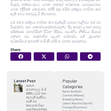
රියදුරු අත්අඩංගුවට ගෙන පානදුර අධිකරණ වෛද්‍යවරයා
වෙත ඉදිරිපත් කෙරුණා. එහිදී ඔහු අයිස් මත්ද්‍රව්‍ය භාවිතා කර
ඇති බවට තහවුරු වී තිබෙනවා.
මේ අතර මත්ද්‍රව්‍ය භාවිතා කර ඇත්දැයි සොයා බැලීමට බස් රථ
රියදුරන්ට සහ කොන්දොස්තරවරුන්ට සිදු කරනු ලබන අහඹු
පරීක්ෂණ මඟහරිමින් සිටින පිරිසට එරෙහිව නීතිමය පියවර
ගන්නා බව බස්නාහිර පළාත් මාර්ගස්ථ මගී ප්‍රවාහන
අධිකාරියේ සභාපති ගාමිණී ජාසිංහ මහතා පවසනවා.
Share
Popular
Latest Post
ඇතැම්
Categories
ස්ථානවලට මි.මි
News Bulletin
200ට වැඩි ඉතා
Current Affaires
තද වැසි ඇතිවිය
Breaking News
හැකි බව
Latest Reports
Sports
කාලගුණ විද්‍යා
Foreign
Business
දෙපාර්තමේන්තුව