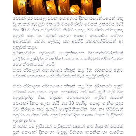
වෙසක් පුර පසලොස්වක පොහොය දිනය සම්බන්ධයෙන් මතු
වූ නැකත් ගැටලුව මත මේ වසරේ රාජ්‍ය වෙසක් උත්සවය මැයි
මස 30 වැනිදා පැවැත්වීමට තීරණය කළ බව රාජ්‍ය පරිපාලන,
පළාත් සභා හා පළාත් පාලන අමාත්‍ය මහාචාර්ය චන්දන
අබේරත්න මහතා මල්වතු සහ අස්ගිරි මහානාහිමිවරුන් අද
දැනුවත් කළා.
අමාත්‍යවරයා පැවසුවේ ත්‍රෛනිකායික මහනාහිමිවරුන්ගේ
ඉල්ලීම සැලකිල්ලට ගනිමින් පොහොය කමිටුවේ නිර්දේශ මත
මෙම තීරණය ගත් බවයි.
රාජ්‍ය පරිපාලන අමාත්‍යංශය නිකුත් කළ දින දර්ශනයට අනුව
වෙසක් පොහොය යෙදී තිබෙන්නේ මැයි පළමුවැනිදායි.
රාජ්‍ය පරිපාලන අමාත්‍යංශය නිකුත් කළ දින දර්ශනයට අනුව
වෙසක් පොහොය ලෙස ප්‍රකාශයට පත් කර ඇති මැයි මස
පළමුවැනිදා විසා නැකත නොයෙදෙන බැවින් වෙසක්
පොහෝ දිනය ලෙස මැයි මස 30 වැනිදා යොදා ගැනීම සුදුසු
බව තීරණය කර ඇතැයි ත්‍රෛයිනිකායික මහ නා හිමිවරුන්
පසුගිය දා ජනාධිපති අනුර කුමාර දිසානායක මහතාට ලිඛිතව
දැනුම් දුන්නා.
ඒ අනුව එම ලිපියෙන් වැඩිදුරටත් සඳහන් කර තිබුණේ වෙසක්
පුන් පොහෝ දිනය හා බැඳුණු චිරාගත ශාසනික හා ආගමික