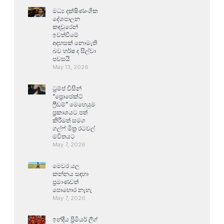
මධ්‍ය දක්ෂිණාංශික
දේශපාලන
කඳවුරෙන්
ඉවත්වීමේ
අදහසක් නොමැති
බව හර්ෂ ද සිල්වා
පවසයි
May 13, 2026
ට්‍රම්ප් විසින්
“ප්‍රොජෙක්ට්
ෆ්‍රීඩම්” මෙහෙයුම
ප්‍රකාශයට පත්
කිරීමත් සමග
ගල්ෆ් මිත්‍ර රටවල්
මවිතයට
May 7, 2026
මෙවර යල
කන්නය සඳහා
ප්‍රමාණවත්
පොහොර නැහැ
May 7, 2026
ඉන්දීය ප්‍රිමියර් ලීග්