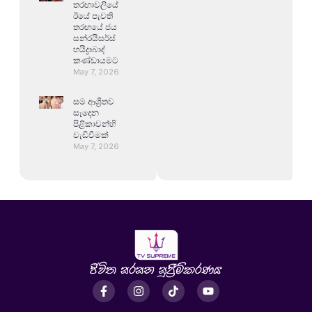
තරඟාවලියේ
ඊයේ පැවති
තරඟයේ ජය
සන්රයිසර්ස්
හයිද්‍රාබාද්
කණ්ඩායමට
May 7, 2026
සම ආශ්‍රිතව
සෑදෙන
පිළිකාවන්හි
වැඩිවීමක්
May 7, 2026