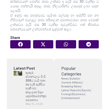
කර්තව්‍යයන් මෙන්ම රාජ්‍ය උත්සව ද මැයි මස 30 වැනිදා ට
යොදා ගන්නැයි අදාළ රාජ්‍ය නිලධාරීන්ට උපදෙස් ලබා දෙන
ලෙසයි.
ඒ අනුව අද මහනුවරට පැමිණ මල්වතු හා අස්ගිරි මහ නා
හිමිවරුන් බැහැදුටු රාජ්‍ය පරිපාලන අමාත්‍යවරයා රාජ්‍ය වෙසක්
උත්සවය මැයි මස 30 වැනිදා පැවැත්වීමට ගත් තීරණය
සම්බන්ධයෙන් උන්වහන්සේ දැනුවත් කළා.
Share
Popular
Latest Post
ඇතැම්
Categories
ස්ථානවලට මි.මි
News Bulletin
200ට වැඩි ඉතා
Current Affaires
තද වැසි ඇතිවිය
Breaking News
හැකි බව
Latest Reports
Sports
කාලගුණ විද්‍යා
Foreign
Business
දෙපාර්තමේන්තුව
Entertainment
පවසනවා.
May 13, 2026