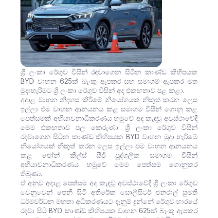
ශ්‍රී ලංකා රේගුව විසින් රඳවාගෙන සිටින කාණ්ඩ කිහිපයක
BYD වාහන 625ක් බැංකු ඇපකර සහ සමාගම් ඇපකර මත
මුදාහැරීමට ශ්‍රී ලංකා රේගුව විසින් අද එකඟතාව පළ කළා.
අදාළ වාහන නිදහස් කිරීමේ නියෝගයක් නිකුත් කරන ලෙස
ඉල්ලා එම වාහන ආනයනය කළ සමාගම විසින් ගොනු කළ
පෙත්සමක් අභියාචනාධිකරණය හමුවේ අද කැඳවූ අවස්ථාවේදී
මෙම එකඟතාව පල කෙරුණා. ශ්‍රී ලංකා රේගුව විසින්
රඳවාගෙන සිටින කාණ්ඩ කිහිපයක BYD වාහන මුදා හැරීමේ
නියෝගයක් නිකුත් කරන ලෙස ඉල්ලා එම වාහන ආනයනය
කළ ජෝන් කීල්ස් සීජී පුද්ගලික සමාගම විසින්
අභියාචනාධිකරණය හමුවේ මෙම පෙත්සම ගොනුකර
තිබුණා.
ඒ අනුව අදාළ පෙත්සම අද කැඳවූ අවස්ථාවේදී ශ්‍රී ලංකා රේගුව
වෙනුවෙන් පෙනී සිටි අතිරේක සොලිසිටර් ජනරාල් සුමති
ධර්මවර්ධන මහතා අධිකරණයට දැනුම් දුන්නේ රේගුව භාරයේ
රඳවා සිටි BYD කාණ්ඩ කිහිපයක වාහන 625ක් බැංකු ඇපකර