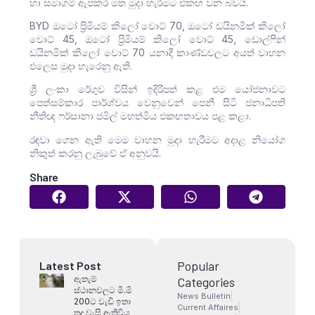
හා සමාගම් ඇපකර මත මුදා හැරීමට එකඟ වන බවයි.
BYD ඔටෝ ප්‍රිමියම් කිලෝ වොට් 70, ඔටෝ ඩයිනමික් කිලෝ
වොට් 45, ඔටෝ ප්‍රිමියම් කිලෝ වොට් 45, ඩොල්ෆින්
ඩයිනමික් කිලෝ වොට් 70 යනාදී කාණ්ඩවලට අයත් වාහන
එලෙස මුදා හැරෙනු ඇති.
ශ්‍රී ලංකා රේගුව විසින් ඉදිරිපත් කළ එම යෝජනාවට
පෙත්සම්කාර පාර්ශ්වය වෙනුවෙන් පෙනී සිටි ජනාධිපති
නීතිඥ ෆර්සානා ජමිල් මහත්මිය එකඟතාවය පළ කළා.
රඳවා ගෙන ඇති මෙම වාහන මුදා හැරීමට අදාළ නියෝග
නිකුත් කරනු ලැබුවේ ඒ අනුවයි.
Share
Popular
Latest Post
ඇතැම්
Categories
ස්ථානවලට මි.මි
News Bulletin
200ට වැඩි ඉතා
Current Affaires
තද වැසි ඇතිවිය