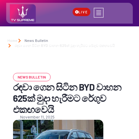
LIVE
Home
News Bulletin
රඳවා ගෙන සිටින BYD වාහන 625ක් මුදා හැරීමට රේගුව එකඟවෙයි
NEWS BULLETIN
රඳවා ගෙන සිටින BYD වාහන
625ක් මුදා හැරීමට රේගුව
එකඟවෙයි
November 11, 2025