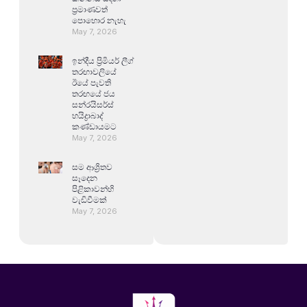
ප්‍රමාණවත්
පොහොර නැහැ
May 7, 2026
ඉන්දීය ප්‍රිමියර් ලීග්
තරඟාවලියේ
ඊයේ පැවති
තරඟයේ ජය
සන්රයිසර්ස්
හයිද්‍රාබාද්
කණ්ඩායමට
May 7, 2026
සම ආශ්‍රිතව
සෑදෙන
පිළිකාවන්හි
වැඩිවීමක්
May 7, 2026