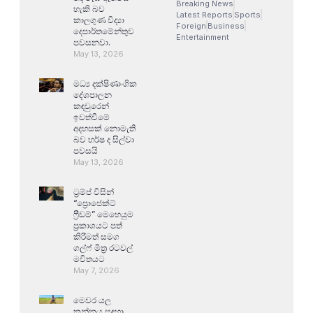
Breaking News
හැකි බව
Latest Reports
Sports
කාලගුණ විද්‍යා
Foreign
Business
දෙපාර්තමේන්තුව
Entertainment
පවසනවා.
May 13, 2026
මධ්‍ය දක්ෂිණාංශික
දේශපාලන
කඳවුරෙන්
ඉවත්වීමේ
අදහසක් නොමැති
බව හර්ෂ ද සිල්වා
පවසයි
May 13, 2026
ට්‍රම්ප් විසින්
“ප්‍රොජෙක්ට්
ෆ්‍රීඩම්” මෙහෙයුම
ප්‍රකාශයට පත්
කිරීමත් සමග
ගල්ෆ් මිත්‍ර රටවල්
මවිතයට
May 7, 2026
මෙවර යල
කන්නය සඳහා