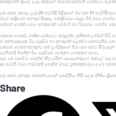
‍අනතුරෙන් තුවාල ලැබූ බිළිඳාගේ පියා පවසන්නේ රෝහලට පැමිණි 
‍මේ අතර, තුවාල ලැබූ 25 හැවිරිදි බිළිඳාගේ මව සහ 51 හැවිරි
‍ඊයේ රාත්‍රියේම අනතුර සිදුකළ මන්ත්‍රීවරයා පැදවූ ජිප් රථය 
කෙසේ වෙතත් මෙම අනතුරෙන් මෝටර් රථ රියදුරාට මෙන්ම යතුරුපැ
කෙසේ වෙතත්, ජාතික රෝහලට ඇතුළත්ව ප්‍රතිකාර ලබමින් සිටි ප
ඒ අන්තරාදායක රිය පැදවීම හා අනතුරක් වළක්වා නොගැනීම ය
කෙසේ වෙතත් අනතුරට පත් වූ බිළිඳාගේ පියා සහ අවට සිටියවුන්
ගැනීමේදී බීමතින් රිය පැදවීමේ චෝදනා ගොනුකර නැහැ.
‍ඔහු මේ වනවිට පොලිස් නිලධාරින් දෙදෙනෙකුගේ රැකවල් මැද ජ
අද පැවති මාධ්‍ය හමුවකදී පොලිස් මාධ්‍ය ප්‍රකාශකවරයා ‍ද මේ ස
‍මේ අතර, අනතුර සම්බන්ධයෙන් පොලිසිය නිසි ලෙස නීතිය ක්‍
Share