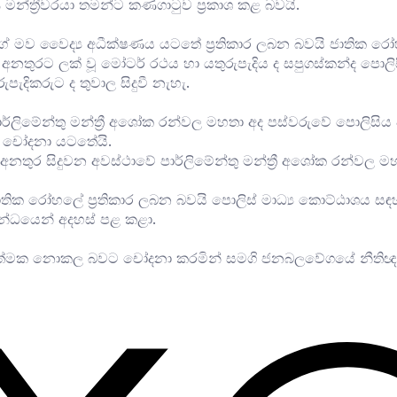
මන්ත්‍රීවරයා තමන්ට කණගාටුව ප්‍රකාශ කළ බවයි.
දි ඇගේ මව වෛද්‍ය අධීක්ෂණය යටතේ ප්‍රතිකාර ලබන බවයි ජාතික ර
මෙන්ම අනතුරට ලක් වූ මෝටර් රථය හා යතුරුපැදිය ද සපුගස්කන්ද ප
දිකරුට ද තුවාල සිදුවී නැහැ.
ාර්ලිමේන්තු මන්ත්‍රී අශෝක රන්වල මහතා අද පස්වරුවේ පොලිසිය
න චෝදනා යටතේයි.
 අනතුර සිදුවන අවස්ථාවේ පාර්ලිමේන්තු මන්ත්‍රී අශෝක රන්වල 
ාතික රෝහලේ ප්‍රතිකාර ලබන බවයි පොලිස් මාධ්‍ය කොට්ඨාශය ස
ම්බන්ධයෙන් අදහස් පළ කළා.
රියාත්මක නොකල බවට ‍චෝදනා කරමින් සමගි ජනබලවේගයේ නීතිඥ ස