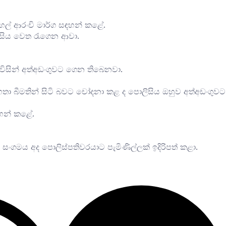
ෝහල් ආරංචි මාර්ග සඳහන් කළේ.
ොලිසිය වෙත රැගෙන ආවා.
 විසින් අත්අඩංගුවට ගෙන තිබෙනවා.
මහතා බීමතින් සිටි බවට චෝදනා කළ ද පොලිසිය ඔහුව අත්අඩංගුවට
ඳහන් කළේ.
ංගමය අද පොලිස්පතිවරයාට පැමිණිල්ලක් ඉදිරිපත් කළා.