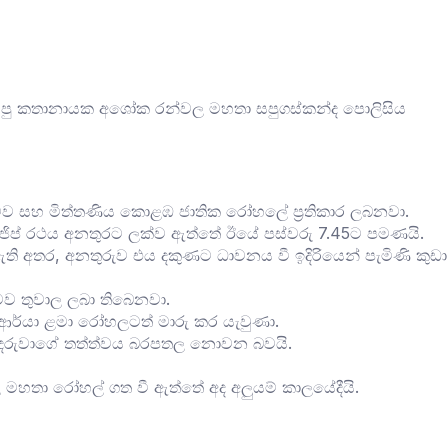
‍රී හිටපු කතානායක අශෝක රන්වල මහතා සපුගස්කන්ද පොලිසිය
මව සහ මිත්තණිය කොළඹ ජාතික රෝහලේ ප්‍රතිකාර ලබනවා.
වූ ජිප් රථය අනතුරට ලක්ව ඇත්තේ ඊයේ පස්වරු 7.45ට පමණයි.
 ඇති අතර, අනතුරුව එය දකුණට ධාවනය වී ඉදිරියෙන් පැමිණි කුඩා
 මව තුවාල ලබා තිබෙනවා.
 ආර්යා ළමා රෝහලටත් මාරු කර යැවුණා.
ර දරුවා‍ගේ තත්ත්වය බරපතල නොවන බවයි.
 මහතා රෝහල් ගත වී ඇත්තේ අද අලුයම් කාලයේදීයි.