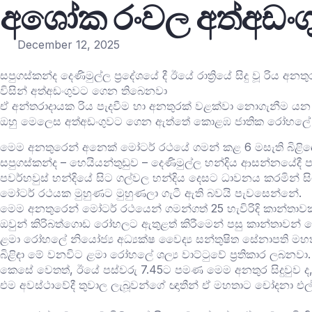
අශෝක රංවල අත්අඩංග
December 12, 2025
සපුගස්කන්ද දෙණිමුල්ල ප්‍රදේශයේ දී ඊයේ රාත්‍රියේ සිදු වූ ර
විසින් අත්අඩංගුවට ගෙන තිබෙනවා
ඒ අන්තරාදායක රිය පැදවීම හා අනතුරක් වළක්වා නොගැනීම යන
ඔහු මෙලෙස අත්අඩංගුවට ගෙන ඇත්තේ කොළඹ ජාතික රෝහලේ ප්‍රත
මෙම අනතුරෙන් අනෙක් මෝටර් රථයේ ගමන් කළ 6 මසැති බිළිඳෙ
සපුගස්කන්ද – හෙයියන්තුඩුව – දෙණිමුල්ල හන්දිය ආසන්නයේදී 
පවර්හවුස් හන්දියේ සිට ගල්වල හන්දිය දෙසට ධාවනය කරමින් සිටි
මෝටර් රථයක මුහුණට මුහුණලා ගැටී ඇති බවයි පැවසෙන්නේ.
මෙම අනතුරෙන් ‍මෝටර් රථයෙන් ගමන්ගත් 25 හැවිරිදි කාන්තාවක්
ඔවුන් කිරිබත්ගොඩ රෝහලට ඇතුළත් කිරීමෙන් පසු කාන්තාවන්
ළමා රෝහලේ නියෝජ්‍ය අධ්‍යක්ෂ වෛද්‍ය සන්තුෂිත සේනාපති 
බිළිඳා මේ වනවිට ළමා රෝහලේ ශල්‍ය වාට්ටුවේ ප්‍රතිකාර ලබනවා.
කෙසේ වෙතත්, ඊයේ පස්වරු 7.45ට පමණ මෙම අනතුර සිදුවුව ද, 
එම අවස්ථාවේදී තුවාල ලැබූවන්ගේ ඥාතීන් ඒ මහතාට චෝදනා එල