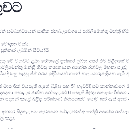
ුවට
ිය අනතුරක් සම්බන්ධයෙන් ජාතික ජනබලවේගයේ පාර්ලිමේන්තු මන්ත්
 චෝදනා මතයි.
ිකාර ලබමින් සිටියදීයි
කු මේ වනවිට ළමා රෝහලේ ප්‍රතිකාර ලබන අතර එම බිළිඳාගේ 
පාර්ලිමේන්තු මන්ත්‍රී හිටපු කතානායක අශෝක රන්වල මහතා පැද
යදී ඔහු පැදවූ ජිප් රථය ඉදිරියෙන් ගමන් කළ යතුරුපැදියක ගැටී
 මාස 6ක් වයසැති අ‍ැගේ බිළිඳා සහ 51 හැවිරිදි එම කාන්තාවගේ
 දෙදෙනා කොළඹ ජාතික රෝහලටත් 6 මසැති බිළිඳා කොළඹ රිජ්වේ
මහතා සඳහන් කළේ බිළිඳා පරීක්ෂණ කිහිපයකට යොමු කර ඇති අත
අනතුර සිදුකළ බව පැවසෙන පාර්ලිමේන්තු මන්ත්‍රී අශෝක රන්වල
්ල කළා.