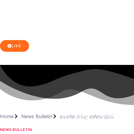
LIVE
Home
News Bulletin
අශෝක රංවල අත්අඩංගුවට
NEWS BULLETIN