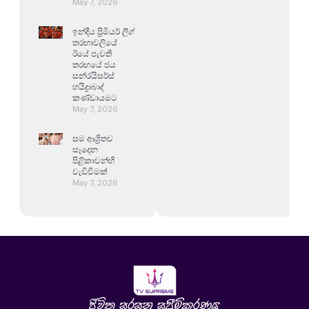
May 7, 2026
ඉන්දීය ප්‍රිමියර් ලීග්
තරඟාවලියේ
ඊයේ පැවති
තරඟයේ ජය
සන්රයිසර්ස්
හයිද්‍රාබාද්
කණ්ඩායමට
May 7, 2026
සම ආශ්‍රිතව
සෑදෙන
පිළිකාවන්හි
වැඩිවීමක්
May 7, 2026