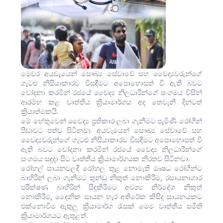
මෙවර අයවැයෙන් සෞඛ්‍ය සේවාවේ සහ වෛද්‍යවරුන්ගේ
ගැටළු නිසියාකාරව විසඳීමට අපොහොසත් වී ඇති බවට
චෝදනා කරමින් රජයේ වෛද්‍ය නිලධාරීන්ගේ සංගමය විසින්
ආරම්භ කළ වෘත්තීය ක්‍රියාමාර්ගය අද තෙවැනි දිනටත්
ක්‍රියාත්මකයි.
මේ හේතුවෙන් වෛද්‍ය ප්‍රතිකාර ලබා ගැනීමට පැමිණි රෝගීන්
පීඩාවට පත්ව සිටිනවා. අයවැයෙන් සෞඛ්‍ය සේවාවේ සහ
වෛද්‍යවරුන්ගේ ගැටළු නිසියාකාරව විසඳීමට අපොහොසත් වී
ඇති බවට චෝදනා කරමින් රජයේ වෛද්‍ය නිලධාරීන්ගේ
සංගමය සඳුදා සිට වෘත්තීය ක්‍රියාමාර්ගයක නිරතව සිටිනවා.
රෝහල් සායනවලදී රෝහල තුළ නොමැති ඖෂධ රෝගීන්ට
බාහිරින් ලබා ගැනීමට තුන්ඩු නිකුත් නොකිරීම, රසායනාගාර
පරීක්ෂණ බාහිරින් සිදුකිරීමට අවශ්‍ය නිර්දේශ නිකුත්
නොකිරීම, දෛනික සායන හැර අතිරේක කිසිදු සායනයකට
එක්නොවීම ඇතුලු ක්‍රියාමාර්ග රැසක් මෙම වෘත්තීය සමිති
ක්‍රියාමාර්ගයට ඇතුළත්.