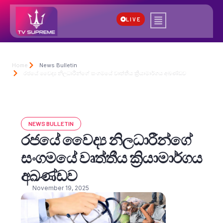
LIVE
Home
News Bulletin
රජයේ වෛද්‍ය නිලධාරීන්ගේ සංගමයේ වෘත්තීය ක්‍රියාමාර්ගය අඛණ්ඩව
NEWS BULLETIN
රජයේ වෛද්‍ය නිලධාරීන්ගේ
සංගමයේ වෘත්තීය ක්‍රියාමාර්ගය
අඛණ්ඩව
November 19, 2025