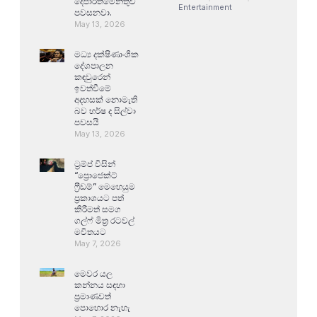
දෙපාර්තමේන්තුව
Entertainment
පවසනවා.
May 13, 2026
මධ්‍ය දක්ෂිණාංශික
දේශපාලන
කඳවුරෙන්
ඉවත්වීමේ
අදහසක් නොමැති
බව හර්ෂ ද සිල්වා
පවසයි
May 13, 2026
ට්‍රම්ප් විසින්
“ප්‍රොජෙක්ට්
ෆ්‍රීඩම්” මෙහෙයුම
ප්‍රකාශයට පත්
කිරීමත් සමග
ගල්ෆ් මිත්‍ර රටවල්
මවිතයට
May 7, 2026
මෙවර යල
කන්නය සඳහා
ප්‍රමාණවත්
පොහොර නැහැ