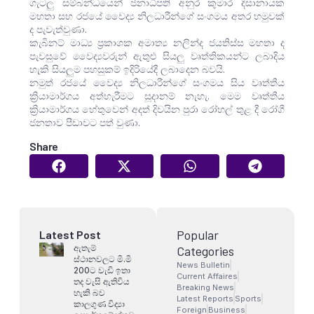
ගැටලු සම්බන්ධයෙන් ජනාධිපති අනුර කුමාර දිසානායක
මහතා සහ රජයේ වෛද්‍ය නිලධාරීන්ගේ සංගමය අතර හමුවක්
ද පැවැත්වුණා.
කැබිනට් මාධ්‍ය ප්‍රකාශක අමාත්‍ය නලින්ද ජයතිස්ස මහතා ද
පැවසුවේ වෛද්‍යවරුන් ඇතුළු සියලු වෘත්තිකයන්ට ලබාදිය
හැකි සියලුම පහසුකම් ඉදිරියේදී ලබාදෙන බවයි.
නමුත් රජයේ වෛද්‍ය නිලධාරීන්ගේ සංගමය සිය වෘත්තීය
ක්‍රියාමාර්ගය අත්හැරීමට සූදානම් නැහැ. මෙම වෘත්තීය
ක්‍රියාමාර්ගය හේතුවෙන් අදත් දිවයින පුරා රෝහල් තුළ දී රෝගී
ජනතාව පීඩාවට පත් වුණා.
Share
Popular
Latest Post
ඇතැම්
Categories
ස්ථානවලට මි.මි
News Bulletin
200ට වැඩි ඉතා
Current Affaires
තද වැසි ඇතිවිය
Breaking News
හැකි බව
Latest Reports
Sports
කාලගුණ විද්‍යා
Foreign
Business