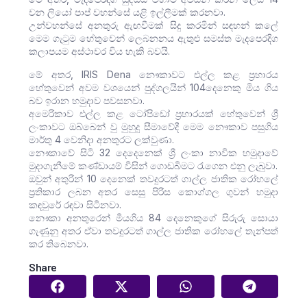
වන ලියෝ පාප් වහන්සේ යළි ඉල්ලීමක් කරනවා.
උන්වහන්සේ අනතුරු ඇඟවීමක් සිදු කරමින් සඳහන් කලේ
මෙම ගැටුම හේතුවෙන් ලෙබනනය ඇතුළු සමස්ත මැදපෙරදිග
කලාපයම අස්ථාවර විය හැකි බවයි.
මේ අතර, IRIS Dena නෞකාවට එල්ල කළ ප්‍රහාරය
හේතුවෙන් අවම වශයෙන් පුද්ගලයින් 104දෙනෙකු මිය ගිය
බව ඉරාන හමුදාව පවසනවා.
අමෙරිකාව එල්ල කළ ටෝපිඩෝ ප්‍රහාරයක් හේතුවෙන් ශ්‍රී
ලංකාවට ඔබ්බෙන් වු මුහුදු සීමාවේදී මෙම නෞකාව පසුගිය
මාර්තු 4 වෙනිදා අනතුරට ලක්වුණා.
නෞකාවේ සිටි 32 දෙදෙනෙක් ශ්‍රී ලංකා නාවික හමුදාවේ
මුදාගැනීමේ කණ්ඩායම් විසින් ගොඩබිමට රැගෙන එනු ලැබුවා.
ඔවුන් අතුරින් 10 දෙනෙක් තවදුරටත් ගාල්ල ජාතික රෝහලේ
ප්‍රතිකාර ලබන අතර සෙසු පිරිස කොග්ගල ගුවන් හමුදා
කඳවුරේ රඳවා සිටිනවා.
නෞකා අනතුරෙන් මියගිය 84 දෙනෙකුගේ සිරුරු සොයා
ගැණුනු අතර ඒවා තවදුරටත් ගාල්ල ජාතික රෝහලේ තැන්පත්
කර තිබෙනවා.
Share