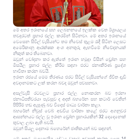
මේ අතර ඉරානයේ සහ ලෙබනනයේ ඉලක්ක වෙත ඊශ්‍රායලය
තවදුරටත් ප්‍රහාර එල්ල කරමින් සිටිනවා. මේ අතර ඉරානයේ
වෙසෙන සිවිල් වැසියන්ට තම නිවෙස් තුළම රැඳී සිටින ලෙසට
අමෙරිකානු ආරක්ෂක අංශ අනතුරු ඇඟවීමේ නිවේදනයක්
නිකුත් කර තිබෙනවා.
ඔවුන් චෝදනා කර ඇත්තේ ඉරාන හමුදා විසින් ඩ්‍රෝන සහ
මිසයිල ප්‍රහාර එල්ල කිරීම සඳහා එරට ජනාකීර්ණ ප්‍රදේශ
භාවිතා කරන බවයි.
ඉරාන රජයේ මෙම තීරණය එරට සිවිල් වැසියන්ගේ ජීවිත දැඩි
අවදානමකට ලක් කරන බවද ඔවුන් පවසනවා.
අසල්වැසි රටවලට ප්‍රහාර එල්ල නොකරන බව ඉරනා
ජනාධිපතිවරයා පැවසුව ද අදත් බහරේන සහ කටාර් වෙතින්
පිපිරීම් හඬ ඇසුණු බව විදෙස් මාධ්‍ය වාර්තා කළා.
බහරේන් නිවුස් වෙබ් අඩවිය වාර්තා කළේ එරට අගනුවර
ආසන්නයට එල්ල වූ ඉරාන ඩ්‍රෝන ප්‍රහාරයකින් 32 දෙදෙනෙක්
තුවාල ලබා ඇති බවයි.
ඔවුන් සියලු දෙනාම බහෙරේන් ජාතිකයන් බව සඳහන්.
මේ අතර, මැදපෙරදිග යුද්ධය වහාම අවසන් කරන ලෙස 14