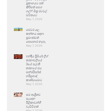
ප්‍රකාශයට පත්
කිරීමත් සමග
ගල්ෆ් මිත්‍ර රටවල්
මවිතයට
May 7, 2026
මෙවර යල
කන්නය සඳහා
ප්‍රමාණවත්
පොහොර නැහැ
May 7, 2026
ඉන්දීය ප්‍රිමියර් ලීග්
තරඟාවලියේ
ඊයේ පැවති
තරඟයේ ජය
සන්රයිසර්ස්
හයිද්‍රාබාද්
කණ්ඩායමට
May 7, 2026
සම ආශ්‍රිතව
සෑදෙන
පිළිකාවන්හි
වැඩිවීමක්
May 7, 2026