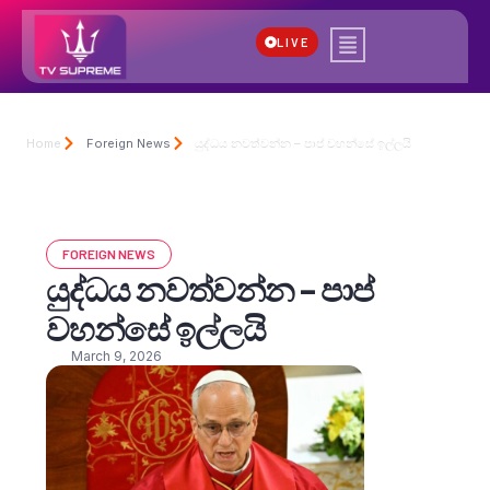
LIVE
Home
Foreign News
යුද්ධය නවත්වන්න – පාප් වහන්සේ ඉල්ලයි
FOREIGN NEWS
යුද්ධය නවත්වන්න – පාප්
වහන්සේ ඉල්ලයි
March 9, 2026