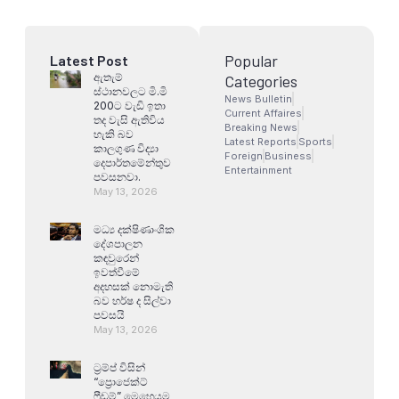
Popular
Latest Post
ඇතැම්
Categories
ස්ථානවලට මි.මි
News Bulletin
200ට වැඩි ඉතා
Current Affaires
තද වැසි ඇතිවිය
Breaking News
හැකි බව
Latest Reports
Sports
කාලගුණ විද්‍යා
Foreign
Business
දෙපාර්තමේන්තුව
Entertainment
පවසනවා.
May 13, 2026
මධ්‍ය දක්ෂිණාංශික
දේශපාලන
කඳවුරෙන්
ඉවත්වීමේ
අදහසක් නොමැති
බව හර්ෂ ද සිල්වා
පවසයි
May 13, 2026
ට්‍රම්ප් විසින්
“ප්‍රොජෙක්ට්
ෆ්‍රීඩම්” මෙහෙයුම