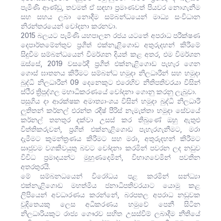
පැමිණි ආණ්ඩු, තවමත් ඒ සඳහා ප්‍රමාණවත් පියවර නොගැනීම
සහ සහය ලබා නොදීම සම්බන්ධයෙන් මාධ්‍ය සංවිධාන
නිරන්තරයෙන් චෝදනා කරනවා.
2015 බලයට පැමිණි යහපාලන රජය යටතේ අපරාධ පරීක්ෂණ
දෙපාර්තමේන්තුව ප්‍රගීත් එක්නැළිගොඩ අතුරුදහන් කිරීමේ
සිදුවීම සම්බන්ධයෙන් විමර්ශන දියත් කළ අතර, එම විමර්ශන
ඔස්සේ, 2019 වසරේදී ප්‍රගීත් එක්නැළිගොඩ පැහැර ගෙන
ගොස් ඝාතනය කිරීමට සම්බන්ධ හමුදා නිලධාරීන් සහ හමුදා
බුද්ධි නිලධාරීන් 09 දෙනෙකුට එරෙහිව නීතිපතිවරයා විසින්
ස්ථීර ත්‍රිපුද්ගල මහාධිකරණයේ චෝදනා ගොනු කරනු ලැබුවා.
පසුගිය දා ආරක්ෂක අමාත්‍යාංශය විසින් හමුදා බුද්ධි නිලධාරී
ලුතිතන් කර්නල් එරන්ත රදීෂ් පීරිස් නැමැත්තා හමුදා සේවයේ
කර්නල් තනතුර දක්වා උසස් කර තිබුණේ ඔහු ඇතුළු
විත්තිකරුවන්, ප්‍රගීත් එක්නැළිගොඩ පැහැරගැනීමට, මරා
දැමීමට කුමන්ත්‍රණය කිරීමට සහ මරා, අතුරුදහන් කිරීමට
සෘජුවම වගකිවයුතු බවට චෝදනා කරමින් පවරන ලද නඩුව
විවිධ ප්‍රමාදයන්ට මුහුණදෙමින්, විභාගවෙමින් පවතින
අතරතුරයි.
මේ සම්බනධයෙන් විරෝධය පළ කරමින් සන්ධ්‍යා
එක්නැළිගොඩ මහත්මිය ජනාධිපතිවරයාට යොමු කළ
ලිපියෙන් අවධාරණය කරන්නේ, බරපතල අපරාධ නඩුවක
චූදිතෙයකු ලෙස අධිකරණය හමුවේ පෙනී සිටින
නිලධාරියකුට රාජ්‍ය ගෞරව සහිත උසස්වීම් ලබාදීම නීතියේ