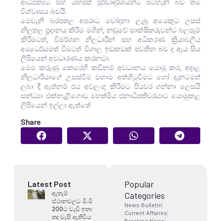
ආධිපත්‍යට සහ යහපත් පූර්වාදර්ශයන්ට පටහැනි බව තම
විශ්වාසය බවයි.
මෙවැනි බරපතල අපරාධ චෝදනා ලැබූ අයෙකුට උසස්
නිලතල ප්‍රදානය කිරීම මගින්, නඩුවේ සාක්ෂිකරුවන්ට බලපෑම්
කිරීමටත්, විමර්ශන නිලධාරීන් සහ අධිකරණ ක්‍රියාවලිය
අධෛර්යමත් වීමටත් විශාල ඉඩකඩක් පවතින බව ද ඇය සිය
ලිපියෙන් අවධාරණය කරනවා.
මෙම කරුණු කෙ‌රෙහි කඩිනම් අවධානය යොමු කර, අදාළ
නිලධාරියාගේ උසස්වීම වහාම අත්හිටුවීමට හෝ දැනටමත්
ලබා දී ඇත්නම් එය අවලංගු කිරීමට පියවර ගන්නා ලෙසයි
සන්ධ්‍යා එක්නැළිගොඩ මහත්මිය ජනාධිපතිවරයාට යොමුකළ
ලිපියෙන් ඉල්ලා ඇත්තේ
Share
Popular
Latest Post
ඇතැම්
Categories
ස්ථානවලට මි.මි
News Bulletin
200ට වැඩි ඉතා
Current Affaires
තද වැසි ඇතිවිය