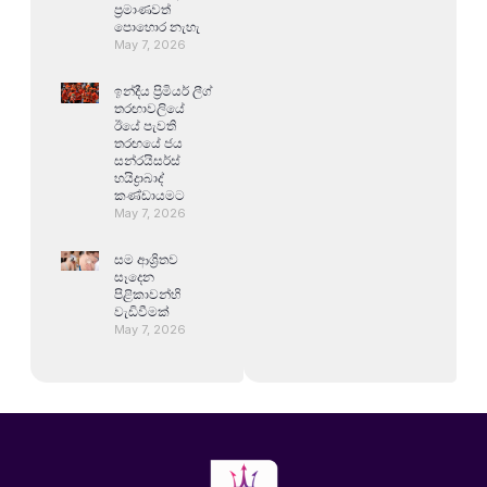
ප්‍රමාණවත්
පොහොර නැහැ
May 7, 2026
ඉන්දීය ප්‍රිමියර් ලීග්
තරඟාවලියේ
ඊයේ පැවති
තරඟයේ ජය
සන්රයිසර්ස්
හයිද්‍රාබාද්
කණ්ඩායමට
May 7, 2026
සම ආශ්‍රිතව
සෑදෙන
පිළිකාවන්හි
වැඩිවීමක්
May 7, 2026