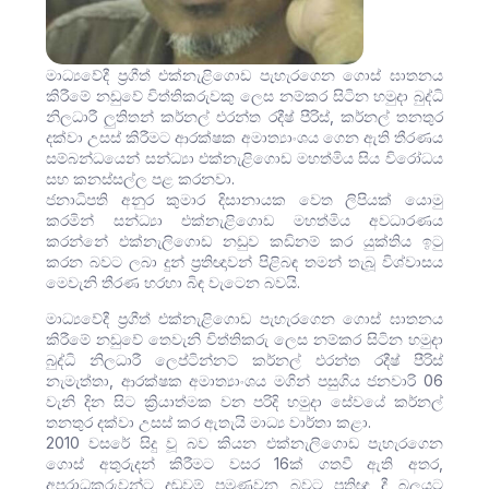
මාධ්‍යවේදී ප්‍රගීත් එක්නැළිගොඩ පැහැරගෙන ගොස් ඝාතනය
කිරීමේ නඩුවේ විත්තිකරුවකු ලෙස නම්කර සිටින හමුදා බුද්ධි
නිලධාරී ලුතිතන් කර්නල් එරන්ත රදීෂ් පීරිස්, කර්නල් තනතුර
දක්වා උසස් කිරීමට ආරක්ෂක අමාත්‍යාංශය ගෙන ඇති තීරණය
සම්බන්ධයෙන් සන්ධ්‍යා එක්නැළිගොඩ මහත්මිය සිය විරෝධය
සහ කනස්සල්ල පළ කරනවා.
ජනාධිපති අනුර කුමාර දිසානායක වෙත ලිපියක් යොමු
කරමින් සන්ධ්‍යා එක්නැළිගොඩ මහත්මිය අවධාරණය
කරන්නේ එක්නැලිගොඩ නඩුව කඩිනම් කර යුක්තිය ඉටු
කරන බවට ලබා දුන් ප්‍රතිඥාවන් පිළිබඳ තමන් තැබූ විශ්වාසය
මෙවැනි තීරණ හරහා බිඳ වැටෙන බවයි.
මාධ්‍යවේදී ප්‍රගීත් එක්නැළිගොඩ පැහැරගෙන ගොස් ඝාතනය
කිරීමේ නඩුවේ තෙවැනි විත්තිකරු ලෙස නම්කර සිටින හමුදා
බුද්ධි නිලධාරී ලෙප්ටින්නට් කර්නල් එරන්ත රදීෂ් පීරිස්
නැමැත්තා, ආරක්ෂක අමාත්‍යාංශය මගින් පසුගිය ජනවාරි 06
වැනි දින සිට ක්‍රියාත්මක වන පරිදි හමුදා සේවයේ කර්නල්
තනතුර දක්වා උසස් කර ඇතැයි මාධ්‍ය වාර්තා කළා.
2010 වසරේ සිදු වූ බව කියන එක්නැලිගොඩ පැහැරගෙන
ගොස් අතුරුදන් කිරීමට වසර 16ක් ගතවී ඇති අතර,
අපරාධකරුවන්ට දඬුවම් පමුණුවන බවට ප්‍රතිඥා දී බලයට