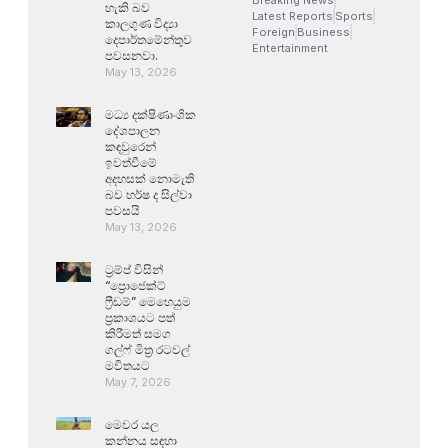
Breaking News
හැකි බව
Latest Reports
Sports
කාලගුණ විද්‍යා
Foreign
Business
දෙපාර්තමේන්තුව
Entertainment
පවසනවා.
May 13, 2026
මධ්‍ය දක්ෂිණාංශික
දේශපාලන
කඳවුරෙන්
ඉවත්වීමේ
අදහසක් නොමැති
බව හර්ෂ ද සිල්වා
පවසයි
May 13, 2026
ට්‍රම්ප් විසින්
“ප්‍රොජෙක්ට්
ෆ්‍රීඩම්” මෙහෙයුම
ප්‍රකාශයට පත්
කිරීමත් සමග
ගල්ෆ් මිත්‍ර රටවල්
මවිතයට
May 7, 2026
මෙවර යල
කන්නය සඳහා