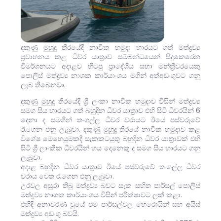
දකුණු මුහුදු තීරයේදී නාවික හමුදා භාරයට ගත් මත්ද්‍රව්‍ය
ප්‍රවාහනය කළ ධීවර යාත්‍රාව සම්බන්ධයෙන් සිදුකෙරෙන
විමර්ශනයට අදාළව හිටපු ප්‍රාදේශිය සභා මන්ත්‍රීවරයෙකු
පොලිස් මත්ද්‍රව්‍ය නාශක කාර්යාංශය මගින් අත්අඩංගුවට ගනු
ලැබ තිබෙනවා.
දකුණු මුහුදු තීරයේදී ශ්‍රී ලංකා නාවික හමුදාව විසින් මත්ද්‍රව්‍ය
සමග සිය භාරයට ගත් බහුදින ධීවර යාත්‍රාව එහි සිටි ධීවරයින් 6
දෙනා ද සමගින් තංගල්ල ධීවර වරායට ඊයේ පස්වරුවේ
රැගෙන එනු ලැබුවා. දකුණු මුහුදු තීරයේ නාවික හමුදාව කළ
විශේෂ මෙහෙයුමකදී සැකකටයුතු බහුදින ධීවර යාත්‍රාවක් එහි
සිටි ශ්‍රී ලාංකික ධීවරයින් හය දෙනෙකු ද සමග සිය භාරයට ගනු
ලැබුවා.
අදාළ බහුදින ධීවර යාත්‍රාව ඊයේ පස්වරුවේ තංගල්ල ධීවර
වරාය වෙත රැගෙන එනු ලැබුවා.
උරවල අසුරා තිබූ මත්ද්‍රව්‍ය බවට සැක සහිත පාර්සල් පොලිස්
මත්ද්‍රව්‍ය නාශක කාර්යාංශය විසින් පරික්ෂාවට ලක් කළා.
එහිදී අනාවරණ වූයේ එම පාර්සල්වල හෙරොයින් සහ අයිස්
මත්ද්‍රව්‍ය අඩංගු බවයි.