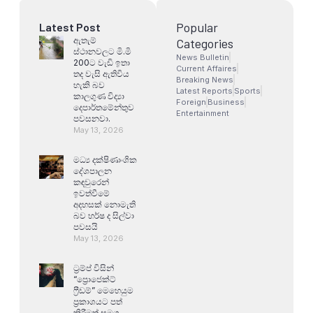
Popular
Latest Post
ඇතැම්
Categories
ස්ථානවලට මි.මි
News Bulletin
200ට වැඩි ඉතා
Current Affaires
තද වැසි ඇතිවිය
Breaking News
හැකි බව
Latest Reports
Sports
කාලගුණ විද්‍යා
Foreign
Business
දෙපාර්තමේන්තුව
Entertainment
පවසනවා.
May 13, 2026
මධ්‍ය දක්ෂිණාංශික
දේශපාලන
කඳවුරෙන්
ඉවත්වීමේ
අදහසක් නොමැති
බව හර්ෂ ද සිල්වා
පවසයි
May 13, 2026
ට්‍රම්ප් විසින්
“ප්‍රොජෙක්ට්
ෆ්‍රීඩම්” මෙහෙයුම
ප්‍රකාශයට පත්
කිරීමත් සමග