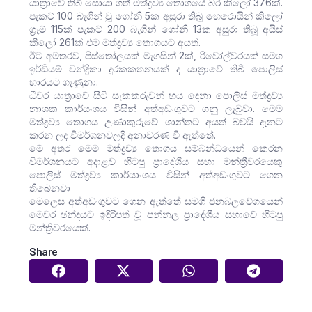
යාත්‍රාවේ තිබී සොයා ගත් මත්ද්‍රව්‍ය තොගයේ බර කිලෝ 376ක්.‍
පැකට් 100 බැගින් වූ ගෝනි 5ක අසුරා තිබූ හෙරොයින් කිලෝ
ග්‍රෑම් 115ක් පැකට් 200 බැගින් ගෝනි 13ක අසුරා තිබූ අයිස්
කිලෝ 261ක් එම මත්ද්‍රව්‍ය තොගයට අයත්.
ඊට අමතරව, පිස්තෝලයක් මැගසින් 2ක්, රිවෝල්වරයක් සමග
ඉර්ඩියම් චන්ද්‍රිකා දුරකකතනයක් ද යාත්‍රාවේ තිබී පොලිස්
භාරයට ගැණුනා.
ධීවර යාත්‍රාවේ සිටි සැකකරුවන් හය දෙනා පොලිස් මත්ද්‍රව්‍ය
නාශක කාර්යංශය විසින් අත්අඩංගුවට ගනු ලැබුවා. මෙම
මත්ද්‍රව්‍ය තොගය උණාකුරුවේ ශාන්තට අයත් බවයි දැනට
කරන ලද විමර්ශනවලදී අනාවරණ වී ඇත්තේ.
මේ අතර මෙම මත්ද්‍රව්‍ය තොගය සම්බන්ධයෙන් කෙරන
විමර්ශනයට අදාළව හිටපු ප්‍රාදේශීය සභා මන්ත්‍රීවරයෙකු
පොලිස් මත්ද්‍රව්‍ය කාර්යාංශය විසින් අත්අඩංගුවට ගෙන
තිබෙනවා
මෙලෙස අත්අඩංගුවට ගෙන ඇත්තේ සමගි ජනබලවේගයෙන්
මෙවර ඡන්දයට ඉදිරිපත් වූ පන්නල ප්‍රාදේශීය සභාවේ හිටපු
මන්ත්‍රිවරයෙක්.
Share