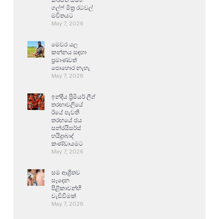
ගල්ෆ් මිත්‍ර රටවල්
මවිතයට
May 7, 2026
මෙවර යල
කන්නය සඳහා
ප්‍රමාණවත්
පොහොර නැහැ
May 7, 2026
ඉන්දීය ප්‍රිමියර් ලීග්
තරඟාවලියේ
ඊයේ පැවති
තරඟයේ ජය
සන්රයිසර්ස්
හයිද්‍රාබාද්
කණ්ඩායමට
May 7, 2026
සම ආශ්‍රිතව
සෑදෙන
පිළිකාවන්හි
වැඩිවීමක්
May 7, 2026