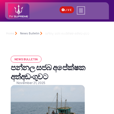
LIVE
Home
News Bulletin
පන්නල සජබ අපේක්ෂක අත්අඩංගුවට
NEWS BULLETIN
පන්නල සජබ අපේක්ෂක
අත්අඩංගුවට
November 21, 2025