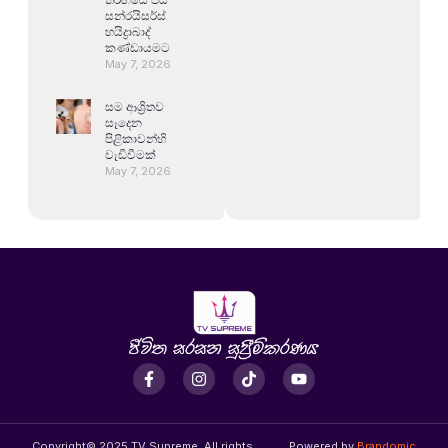
සන්රයිසර්ස්
හයිද්‍රාබාද්
කණ්ඩායමට
May 7, 2026
සම ආශ්‍රිතව
සෑදෙන
පිළිකාවන්හි
වැඩිවීමක්
May 7, 2026
Copyright© 2025 TV Supreme, All rights
Powered by
Brandomic