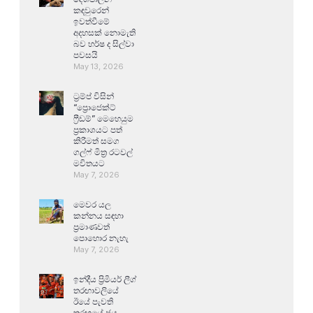
කඳවුරෙන්
ඉවත්වීමේ
අදහසක් නොමැති
බව හර්ෂ ද සිල්වා
පවසයි
May 13, 2026
ට්‍රම්ප් විසින්
“ප්‍රොජෙක්ට්
ෆ්‍රීඩම්” මෙහෙයුම
ප්‍රකාශයට පත්
කිරීමත් සමග
ගල්ෆ් මිත්‍ර රටවල්
මවිතයට
May 7, 2026
මෙවර යල
කන්නය සඳහා
ප්‍රමාණවත්
පොහොර නැහැ
May 7, 2026
ඉන්දීය ප්‍රිමියර් ලීග්
තරඟාවලියේ
ඊයේ පැවති
තරඟයේ ජය