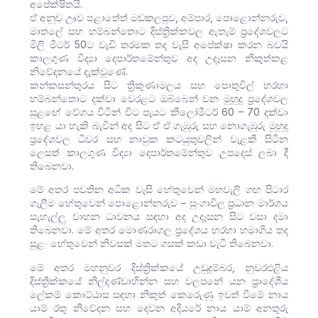
අපේක්ෂිතයි.
ඒ අනුව ඌව පළාතේත් මඩකලපුව, අම්පාර, පොළොන්නරුව,
මාතලේ සහ හම්බන්තොට දිස්ත්‍රික්කවල ඇතැම් ප්‍රදේශවලට
මිලි මීටර් 50ට වැඩි තරමක තද වැසි අපේක්ෂා කරන බවයි
කාලගුණ විද්‍යා දෙපාර්තමේන්තුව අද උදෑසන නිකුත්කළ
නිවේදනයේ දැක්වුණේ.
කන්කසන්තුරය සිට ත්‍රිකුණාමලය සහ පොතුවිල් හරහා
හම්බන්තොට දක්වා වෙරළට ඔබ්බෙන් වන මුහුදු ප්‍රදේශවල
සුළඟේ වේගය විටින් විට පැයට කිලෝමීටර් 60 – 70 දක්වා
ඉහළ යා හැකි බැවින් අද සිට ඒ ඒ ගැඹුරු සහ නොගැඹුරු මුහුදු
ප්‍රදේශවල ධීවර සහ නාවුක කටයුතුවලින් වැළකී සිටින
ලෙසත් කාලගුණ විද්‍යා දෙපාර්තමේන්තුව උපදෙස් ලබා දී
තිබෙනවා.
මේ අතර පවතින අධික වැසි හේතුවෙන් මහවැලි ගඟ පිටාර
ගැලීම හේතුවෙන් පොළොන්නරුව – සුංගාවිල ප්‍රධාන මාර්ගය
සැහැල්ලු වාහන ධාවනය සඳහා අද උදෑසන සිට වසා දමා
තිබෙනවා. මේ අතර මොණරාගල ප්‍රදේශය හරහා හමාගිය තද
සුළං හේතුවෙන් නිවසක් මතට ගසක් කඩා වැටී තිබෙනවා.
මේ අතර මහනුවර දිස්ත්‍රික්කයේ උඩුදුම්බර, නුවරඑළිය
දිස්ත්‍රික්කයේ නිල්දණ්ඩාහින්න සහ වලපනේ යන ප්‍රාදේශීය
ලේකම් කොට්ඨාස සඳහා නිකුත් කෙරෙුණු ඉවත් වීමේ නාය
යාම් රතු නිවේදන සහ දෙවන අදියරේ නාය යාම් අනතුරු