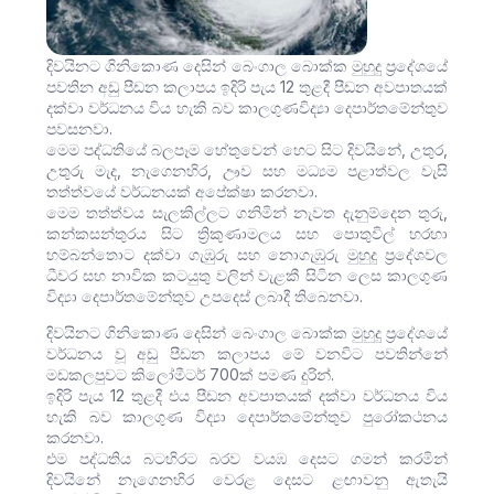
දිවයිනට ගිනිකොණ දෙසින් බෙංගාල බොක්ක මුහුදු ප්‍රදේශයේ
පවතින අඩු පීඩන කලාපය ඉදිරි පැය 12 තුළදී පීඩන අවපාතයක්
දක්වා වර්ධනය විය හැකි බව කාලගුණවිද්‍යා දෙපාර්තමේන්තුව
පවසනවා.
මෙම පද්ධතියේ බලපෑම හේතුවෙන් හෙට සිට දිවයිනේ, උතුර,
උතුරු මැද, නැගෙනහිර, ඌව සහ මධ්‍යම පළාත්වල වැසි
තත්ත්වයේ වර්ධනයක් අපේක්ෂා කරනවා.
මෙම තත්ත්වය සැලකිල්ලට ගනිමින් නැවත දැනුම්දෙන තුරු,
කන්කසන්තුරය සිට ත්‍රිකුණාමලය සහ පොතුවිල් හරහා
හම්බන්තොට දක්වා ගැඹුරු සහ නොගැඹුරු මුහුදු ප්‍රදේශවල
ධීවර සහ නාවික කටයුතු වලින් වැළකී සිටින ලෙස කාලගුණ
විද්‍යා දෙපාර්තමේන්තුව උපදෙස් ලබාදී තිබෙනවා.
දිවයිනට ගිනිකොණ දෙසින් බෙංගාල බොක්ක මුහුදු ප්‍රදේශයේ
වර්ධනය වූ අඩු පීඩන කලාපය මේ වනවිට පවතින්නේ
මඩකලපුවට කිලෝමීටර් 700ක් පමණ දුරින්.
ඉදිරි පැය 12 තුළදී එය පීඩන අවපාතයක් දක්වා වර්ධනය විය
හැකි බව කාලගුණ විද්‍යා දෙපාර්තමේන්තුව පුරෝකථනය
කරනවා.
එම පද්ධතිය බටහිරට බරව වයඹ දෙසට ගමන් කරමින්
දිවයිනේ නැගෙනහිර වෙරළ දෙසට ළඟාවනු ඇතැයි