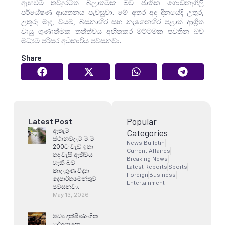
ඇඟවීම් තවදුරටත් බලාත්මක බව ජාතික ගොඩනැගිලි
පර්යේෂණ ආයතනය පැවසුවා. මේ අතර අද දිනයේදී උතුර,
උතුරු මැද, වයඹ, බස්නාහිර සහ නැගෙනහිර පළාත් ආශ්‍රිත
වායු ගුණාත්මක තත්ත්වය අහිතකර මට්ටමක පවතින බව
මධ්‍යම පරිසර අධිකාරිය පවසනවා.
Share
Popular
Latest Post
ඇතැම්
Categories
ස්ථානවලට මි.මි
News Bulletin
200ට වැඩි ඉතා
Current Affaires
තද වැසි ඇතිවිය
Breaking News
හැකි බව
Latest Reports
Sports
කාලගුණ විද්‍යා
Foreign
Business
දෙපාර්තමේන්තුව
Entertainment
පවසනවා.
May 13, 2026
මධ්‍ය දක්ෂිණාංශික
දේශපාලන