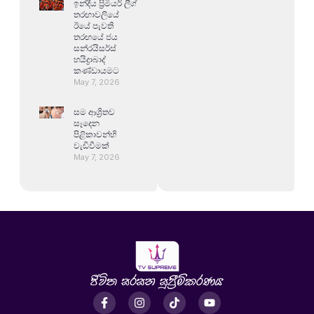
ඉන්දීය ප්‍රිමියර් ලීග්
තරඟාවලියේ
ඊයේ පැවති
තරඟයේ ජය
සන්රයිසර්ස්
හයිද්‍රාබාද්
කණ්ඩායමට
May 7, 2026
සම ආශ්‍රිතව
සෑදෙන
පිළිකාවන්හි
වැඩිවීමක්
May 7, 2026