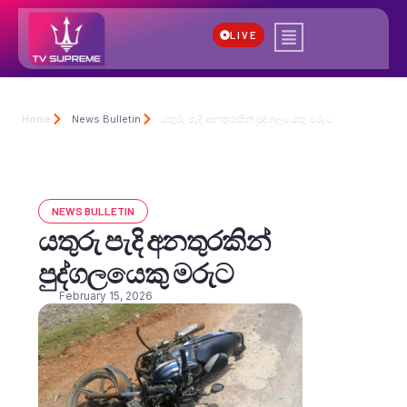
LIVE
Home
News Bulletin
යතුරු පැදි අනතුරකින් පුද්ගලයෙකු මරුට
NEWS BULLETIN
යතුරු පැදි අනතුරකින්
පුද්ගලයෙකු මරුට
February 15, 2026