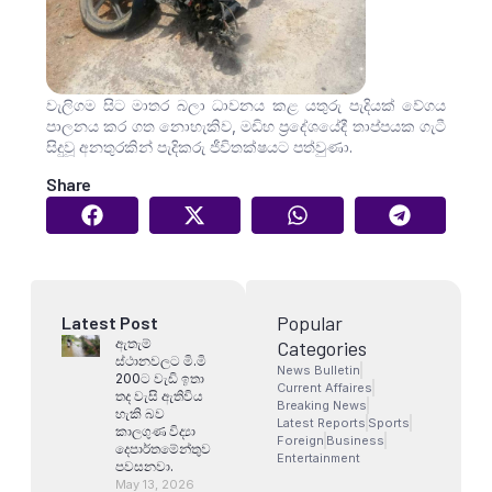
වැලිගම සිට මාතර බලා ධාවනය කළ යතුරු පැදියක් වේගය
පාලනය කර ගත නොහැකිව, මඩිහ ප්‍රදේශයේදී තාප්පයක ගැටී
සිදුවූ අනතුරකින් පැදිකරු ජීවිතක්ෂයට පත්වුණා.
Share
Popular
Latest Post
ඇතැම්
Categories
ස්ථානවලට මි.මි
News Bulletin
200ට වැඩි ඉතා
Current Affaires
තද වැසි ඇතිවිය
Breaking News
හැකි බව
Latest Reports
Sports
කාලගුණ විද්‍යා
Foreign
Business
දෙපාර්තමේන්තුව
Entertainment
පවසනවා.
May 13, 2026