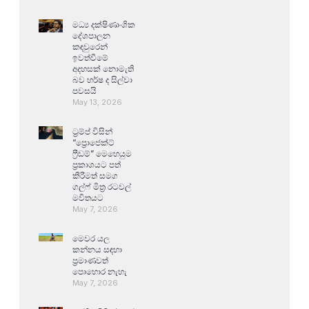
මධ්‍ය දක්ෂිණාංශික
දේශපාලන
කඳවුරෙන්
ඉවත්වීමේ
අදහසක් නොමැති
බව හර්ෂ ද සිල්වා
පවසයි
May 13, 2026
ට්‍රම්ප් විසින්
“ප්‍රොජෙක්ට්
ෆ්‍රීඩම්” මෙහෙයුම
ප්‍රකාශයට පත්
කිරීමත් සමග
ගල්ෆ් මිත්‍ර රටවල්
මවිතයට
May 7, 2026
මෙවර යල
කන්නය සඳහා
ප්‍රමාණවත්
පොහොර නැහැ
May 7, 2026