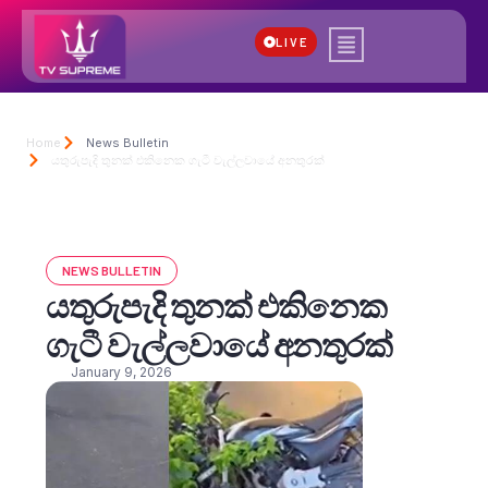
LIVE
Home
News Bulletin
යතුරුපැදි තුනක් එකිනෙක ගැටී වැල්ලවායේ අනතුරක්
NEWS BULLETIN
යතුරුපැදි තුනක් එකිනෙක
ගැටී වැල්ලවායේ අනතුරක්
January 9, 2026