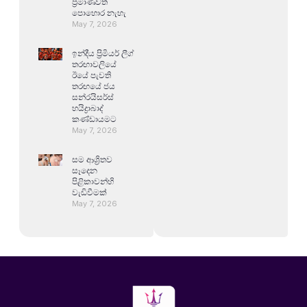
ප්‍රමාණවත්
පොහොර නැහැ
May 7, 2026
ඉන්දීය ප්‍රිමියර් ලීග්
තරඟාවලියේ
ඊයේ පැවති
තරඟයේ ජය
සන්රයිසර්ස්
හයිද්‍රාබාද්
කණ්ඩායමට
May 7, 2026
සම ආශ්‍රිතව
සෑදෙන
පිළිකාවන්හි
වැඩිවීමක්
May 7, 2026