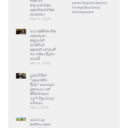
හැකි බව
Latest Reports
Sports
කාලගුණ විද්‍යා
Foreign
Business
දෙපාර්තමේන්තුව
Entertainment
පවසනවා.
May 13, 2026
මධ්‍ය දක්ෂිණාංශික
දේශපාලන
කඳවුරෙන්
ඉවත්වීමේ
අදහසක් නොමැති
බව හර්ෂ ද සිල්වා
පවසයි
May 13, 2026
ට්‍රම්ප් විසින්
“ප්‍රොජෙක්ට්
ෆ්‍රීඩම්” මෙහෙයුම
ප්‍රකාශයට පත්
කිරීමත් සමග
ගල්ෆ් මිත්‍ර රටවල්
මවිතයට
May 7, 2026
මෙවර යල
කන්නය සඳහා