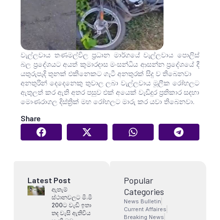
වැල්ලවාය තණමල්විල ප්‍රධාන මාර්ගයේ වැල්ලවාය පොලිස්
බල ප්‍රදේශයට අයත් කුමාරදාස මංසන්ධිය ආසන්න ප්‍රදේශයේ දී
යතුරුපැදි තුනක් එකිනෙකට ගැටී අනතුරක් සිදු ව තිබෙනවා
අනතුරින් දෙදෙනෙකු තුවාල ලබා වැල්ලවාය මූලීක රෝහලට
ඇතුලත් කර ඇති අතර පසුව එක් අයෙක් වැඩිදුර ප්‍රතිකාර සදහා
මොණරාගල දිස්ත්‍රික් මහ රෝහලට මාරු කර යවා තිබෙනවා.
Share
Popular
Latest Post
ඇතැම්
Categories
ස්ථානවලට මි.මි
News Bulletin
200ට වැඩි ඉතා
Current Affaires
තද වැසි ඇතිවිය
Breaking News