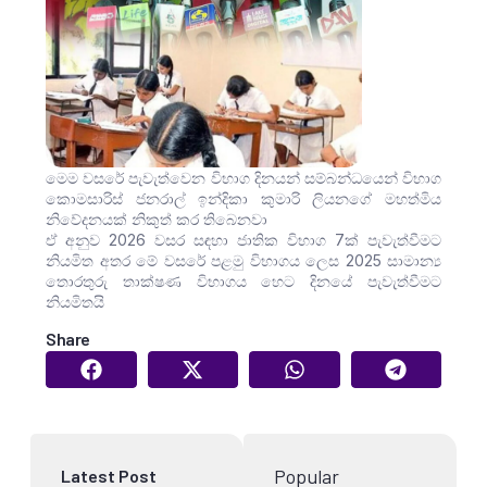
මෙම වසරේ පැවැත්වෙන විභාග දිනයන් සම්බන්ධයෙන් විභාග
කොමසාරිස් ජනරාල් ඉන්දිකා කුමාරි ලියනගේ මහත්මිය
නිවේදනයක් නිකුත් කර තිබෙනවා
ඒ අනුව 2026 වසර සඳහා ජාතික විභාග 7ක් පැවැත්වීමට
නියමිත අතර මේ වසරේ පළමු විභාගය ලෙස 2025 සාමාන්‍ය
තොරතුරු තාක්ෂණ විභාගය හෙට දිනයේ පැවැත්වීමට
නියමිතයි
Share
Popular
Latest Post