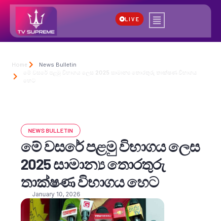
LIVE
Home
News Bulletin
මේ වසරේ පළමු විභාගය ලෙස 2025 සාමාන්‍ය තොරතුරු තාක්ෂණ විභාගය
හෙට
NEWS BULLETIN
මේ වසරේ පළමු විභාගය ලෙස
2025 සාමාන්‍ය තොරතුරු
තාක්ෂණ විභාගය හෙට
January 10, 2026