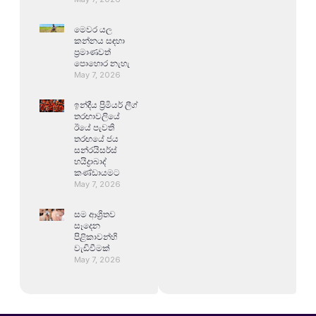
මෙවර යල
කන්නය සඳහා
ප්‍රමාණවත්
පොහොර නැහැ
May 7, 2026
ඉන්දීය ප්‍රිමියර් ලීග්
තරඟාවලියේ
ඊයේ පැවති
තරඟයේ ජය
සන්රයිසර්ස්
හයිද්‍රාබාද්
කණ්ඩායමට
May 7, 2026
සම ආශ්‍රිතව
සෑදෙන
පිළිකාවන්හි
වැඩිවීමක්
May 7, 2026