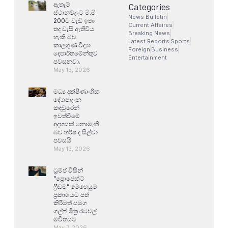
ඇතැම්
Categories
ස්ථානවලට මි.මි
News Bulletin
200ට වැඩි ඉතා
Current Affaires
තද වැසි ඇතිවිය
Breaking News
හැකි බව
Latest Reports
Sports
කාලගුණ විද්‍යා
Foreign
Business
දෙපාර්තමේන්තුව
Entertainment
පවසනවා.
May 13, 2026
මධ්‍ය දක්ෂිණාංශික
දේශපාලන
කඳවුරෙන්
ඉවත්වීමේ
අදහසක් නොමැති
බව හර්ෂ ද සිල්වා
පවසයි
May 13, 2026
ට්‍රම්ප් විසින්
“ප්‍රොජෙක්ට්
ෆ්‍රීඩම්” මෙහෙයුම
ප්‍රකාශයට පත්
කිරීමත් සමග
ගල්ෆ් මිත්‍ර රටවල්
මවිතයට
May 7, 2026