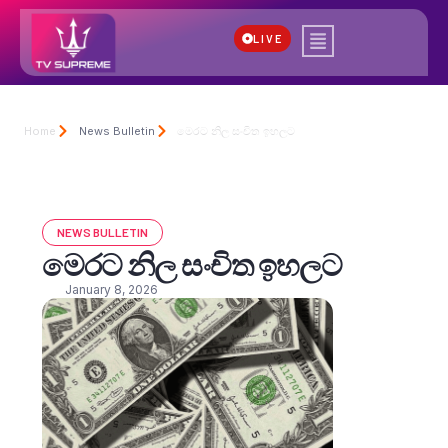
LIVE
Home
News Bulletin
මෙරට නිල සංචිත ඉහලට
NEWS BULLETIN
මෙරට නිල සංචිත ඉහලට
January 8, 2026