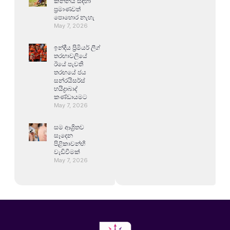
කන්නය සඳහා
ප්‍රමාණවත්
පොහොර නැහැ
May 7, 2026
ඉන්දීය ප්‍රිමියර් ලීග්
තරඟාවලියේ
ඊයේ පැවති
තරඟයේ ජය
සන්රයිසර්ස්
හයිද්‍රාබාද්
කණ්ඩායමට
May 7, 2026
සම ආශ්‍රිතව
සෑදෙන
පිළිකාවන්හි
වැඩිවීමක්
May 7, 2026