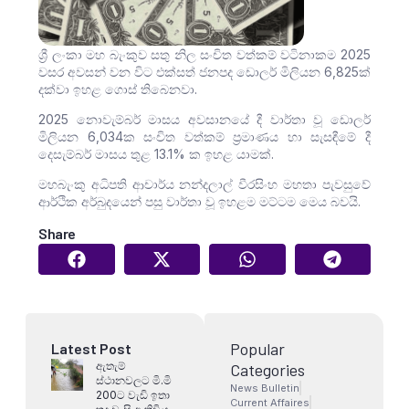
ශ්‍රී ලංකා මහ බැංකුව සතු නිල සංචිත වත්කම් වටිනාකම 2025
වසර අවසන් වන විට එක්සත් ජනපද ඩොලර් මිලියන 6,825ක්
දක්වා ඉහළ ගොස් තිබෙනවා.
2025 නොවැම්බර් මාසය අවසානයේ දී වාර්තා වූ ඩොලර්
මිලියන 6,034ක සංචිත වත්කම් ප්‍රමාණය හා සැසඳීමේ දී
දෙසැම්බර් මාසය තුළ 13.1% ක ඉහළ යාමක්.
මහබැංකු අධිපති ආචාර්ය නන්දලාල් වීරසිංහ මහතා පැවසුවේ
ආර්ථික අර්බුදයෙන් පසු වාර්තා වූ ඉහළම මට්ටම මෙය බවයි.
Share
Popular
Latest Post
ඇතැම්
Categories
ස්ථානවලට මි.මි
News Bulletin
200ට වැඩි ඉතා
Current Affaires