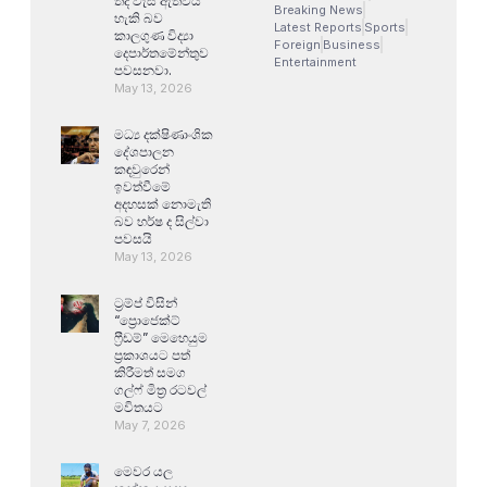
තද වැසි ඇතිවිය
Breaking News
හැකි බව
Latest Reports
Sports
කාලගුණ විද්‍යා
Foreign
Business
දෙපාර්තමේන්තුව
Entertainment
පවසනවා.
May 13, 2026
මධ්‍ය දක්ෂිණාංශික
දේශපාලන
කඳවුරෙන්
ඉවත්වීමේ
අදහසක් නොමැති
බව හර්ෂ ද සිල්වා
පවසයි
May 13, 2026
ට්‍රම්ප් විසින්
“ප්‍රොජෙක්ට්
ෆ්‍රීඩම්” මෙහෙයුම
ප්‍රකාශයට පත්
කිරීමත් සමග
ගල්ෆ් මිත්‍ර රටවල්
මවිතයට
May 7, 2026
මෙවර යල