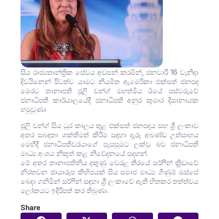
සිය රාජ්‍යතාන්ත්‍රික සේවය අවසන් කරමින්, ජනවාරි 16 වැනිදා
දිවයිනෙන් පිටත්ව යාමට නියමිත ඇමෙරිකා එක්සත් ජනපද
මෙරට තානාපති ජූලි චන්ග් මහත්මිය ඊයේ පස්වරුවේ
ජනාධිපති කාර්යාලයේදී ජනාධිපති අනුර කුමාර දිසානායක
හමුවුණා
ජූලි චන්ග් සිය ධුර කාලය තුළ එක්සත් ජනපදය සහ ශ්‍රී ලංකාව
අතර සබඳතා ශක්තිමත් කිරීම සඳහා දැරූ අඛණ්ඩ උත්සාහය
මෙහිදී ජනාධිපතිවරයාගේ පැසසුමට ලක්වූ බව ජනාධිපති
මාධ්‍ය අංශය නිකුත් කළ නිවේදනයේ සදහන්.
මේ අතර තානාපතිනිය දකුණු වෙරළ තීරයේ සර්ෆින් ක්‍රීඩාවේ
නිරතවන ඡායාරූප කිහිපයක් සිය සමාජ මාධ්‍ය ගිණුම් ඔස්සේ
බෙදා ගනිමින් සර්ෆින් සඳහා ශ්‍රී ලංකාවේ ඇති හිතකර තත්ත්වය
ලෝකයට ඉදිරිපත් කර තිබුණා.
Share