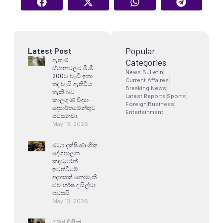
Popular
Latest Post
ඇතැම්
Categories
ස්ථානවලට මි.මි
News Bulletin
200ට වැඩි ඉතා
Current Affaires
තද වැසි ඇතිවිය
Breaking News
හැකි බව
Latest Reports
Sports
කාලගුණ විද්‍යා
Foreign
Business
දෙපාර්තමේන්තුව
Entertainment
පවසනවා.
May 13, 2026
මධ්‍ය දක්ෂිණාංශික
දේශපාලන
කඳවුරෙන්
ඉවත්වීමේ
අදහසක් නොමැති
බව හර්ෂ ද සිල්වා
පවසයි
May 13, 2026
ට්‍රම්ප් විසින්