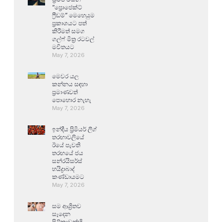
“ප්‍රොජෙක්ට්
ෆ්‍රීඩම්” මෙහෙයුම
ප්‍රකාශයට පත්
කිරීමත් සමග
ගල්ෆ් මිත්‍ර රටවල්
මවිතයට
May 7, 2026
මෙවර යල
කන්නය සඳහා
ප්‍රමාණවත්
පොහොර නැහැ
May 7, 2026
ඉන්දීය ප්‍රිමියර් ලීග්
තරඟාවලියේ
ඊයේ පැවති
තරඟයේ ජය
සන්රයිසර්ස්
හයිද්‍රාබාද්
කණ්ඩායමට
May 7, 2026
සම ආශ්‍රිතව
සෑදෙන
පිළිකාවන්හි