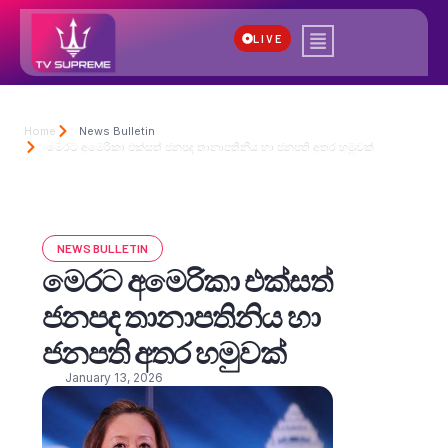
LIVE
Home
News Bulletin
මෙරට අමෙරිකා එක්සත් ජනපද තානාපතිනිය හා ජනපති අතර හමුවක්
NEWS BULLETIN
මෙරට අමෙරිකා එක්සත්
ජනපද තානාපතිනිය හා
ජනපති අතර හමුවක්
January 13, 2026