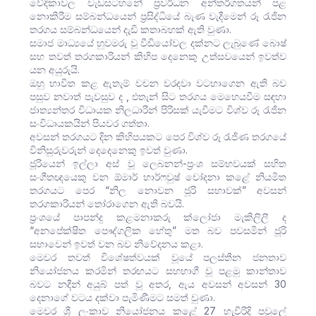
වේදිකාවල වැඩසටහනේ ප්‍රවර්ධන අන්තර්ගතයන් පළ
නොකිරීම සම්බන්ධයෙන් ප්‍රසිද්ධියේ බැණ වැදීමෙන් රූ රැජින
තරගය සම්බන්ධයෙන් දැඩි කතාබහක් ඇති වුණා.
සමාජ මාධ්‍යයේ හුවමරු වූ වීඩියෝවල දක්නට ලැබුණේ බොෂ්
සහ තවත් තරගකාරියන් කිහිප දෙනෙකු උත්සවයෙන් ඉවත්ව
යන අයුරුයි.
ඔහු භාවිත කළ ඇතැම් වචන වරදවා වටහාගෙන ඇති බව
පසුව නවාත් පැවසුව ද , එතැන් සිට තරගය මෙහෙයවීම සඳහා
ජාත්‍යන්තර විධායක නිලධාරීන් පිරිසක් යැවීමට විශ්ව රූ රැජින
සංවිධායකයින් පියවර ගත්තා.
අවසන් තරගයට දින කිහිපයකට පෙර විශ්ව රූ රැජිණ තරගයේ
විනිසුරුවරුන් දෙදෙනෙකු ඉවත් වුණා.
ජූරියෙන් ඉල්ලා අස් වූ ලෙබනන්-ප්‍රංශ සම්භවයක් සහිත
සංගීතඥයෙකු වන ඕමාර් හාර්ෆවුෂ් චෝදනා කළේ නියමිත
තරගයට පෙර “නිල නොවන ජූරි සභාවක්” අවසන්
තරගකාරියන් තෝරාගෙන ඇති බවයි.
ප්‍රංශයේ පාපන්දු කළමනාකරු ක්ලෝජා මැකිලිලී ද
“අනපේක්ෂිත පෞද්ගලික හේතු” මත බව පවසමින් ජූරි
සභාවෙන් ඉවත් වන බව නිවේදනය කළා.
මෙවර තවත් විශේෂත්වයක් වූයේ පලස්තීන ජනතාව
නියෝජනය කරමින් තරඟයට සහභාගී වූ පළමු කාන්තාව
බවට නදීන් අයුබ් පත් වූ අතර, ඇය අවසන් අවසන් 30
දෙනාගේ වටය දක්වා පැමිණීමට සමත් වුණා.
මෙවර ශ්‍රී ලංකාව නියෝජනය කළේ 27 හැවිරිදි පවුලේ