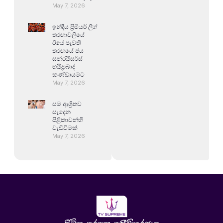
May 7, 2026
ඉන්දීය ප්‍රිමියර් ලීග්
තරඟාවලියේ
ඊයේ පැවති
තරඟයේ ජය
සන්රයිසර්ස්
හයිද්‍රාබාද්
කණ්ඩායමට
May 7, 2026
සම ආශ්‍රිතව
සෑදෙන
පිළිකාවන්හි
වැඩිවීමක්
May 7, 2026