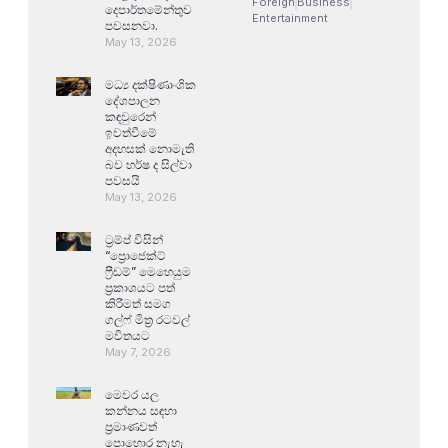
Foreign
Business
දෙපාර්තමේන්තුව
Entertainment
පවසනවා.
May 13, 2026
මධ්‍ය දක්ෂිණාංශික
දේශපාලන
කඳවුරෙන්
ඉවත්වීමේ
අදහසක් නොමැති
බව හර්ෂ ද සිල්වා
පවසයි
May 13, 2026
ට්‍රම්ප් විසින්
“ප්‍රොජෙක්ට්
ෆ්‍රීඩම්” මෙහෙයුම
ප්‍රකාශයට පත්
කිරීමත් සමග
ගල්ෆ් මිත්‍ර රටවල්
මවිතයට
May 7, 2026
මෙවර යල
කන්නය සඳහා
ප්‍රමාණවත්
පොහොර නැහැ