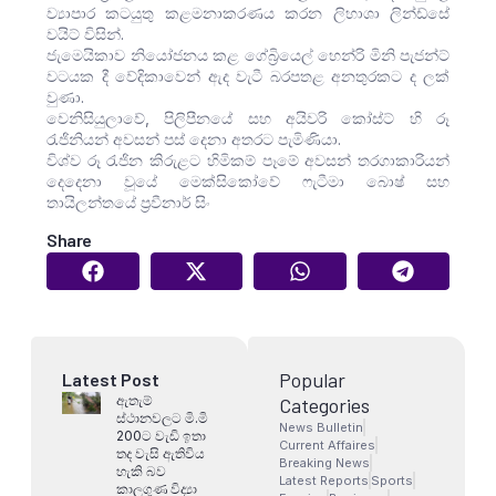
ව්‍යාපාර කටයුතු කළමනාකරණය කරන ලිහාශා ලින්ඩ්සේ
වයිට් විසින්.
ජැමෙයිකාව නියෝජනය කළ ගේබ්‍රියෙල් හෙන්රි මිනි පැජන්ට්
වටයක දී වේදිකාවෙන් ඇද වැටී බරපතළ අනතුරකට ද ලක්
වුණා.
වෙනිසියුලාවේ, පිලිපීනයේ සහ අයිවරි කෝස්ට් හි රූ
රැජිනියන් අවසන් පස් දෙනා අතරට පැමිණියා.
විශ්ව රූ රැජින කිරුළට හිමිකම් පෑමේ අවසන් තරගාකාරියන්
දෙදෙනා වූයේ මෙක්සිකෝවේ ෆැටීමා බොෂ් සහ
තායිලන්තයේ ප්‍රවීනාර් සිං
Share
Popular
Latest Post
ඇතැම්
Categories
ස්ථානවලට මි.මි
News Bulletin
200ට වැඩි ඉතා
Current Affaires
තද වැසි ඇතිවිය
Breaking News
හැකි බව
Latest Reports
Sports
කාලගුණ විද්‍යා