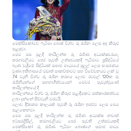
මෙක්සිකෝවේ ෆැටීමා බොෂ් විශ්ව රූ රැජින ලෙස අද කිරුළු
පැළඳුවා.
මෙම මස මුලදී තායිලන්ත රූ රැජිණ අධ්‍යක්ෂවරයා,
තරගාවලියට පෙර පැවති උත්සවයකදී ෆැටීමාට ප්‍රසිද්ධියේ
බැණ වැදීමේ සිද්ධියක් සමාජ මාධ්‍යයේ පුලුල් ලෙස සංසරණය
වුණා.ඉතිහාසයේ වඩාත් සාකච්ඡාවට සහ විවේචනයට ලක් වූ
74 වැනි විශ්ව රූ රැජින තරගය ලොව රටවල් 120ක රූ
රැජිනියන්ගේ සහභාගීත්වයෙන් මෙවර පැවැත්වුණේ
තායිලන්තයේ දී
තායිලන්තය විශ්ව රූ රැජින කිරුළු පැළඳීමකට සත්කාරකත්වය
ලබා දුන්නේ සිව්වැනි වරටයි.
ලොව දීර්ඝතම කාලයක් පැවති රූ රැජින ඉසව්ව ලෙස මෙය
සැලකෙනවා.
මෙම මස මුලදී තායිලන්ත රූ රැජිණ අධ්‍යක්ෂ නවාත්
ඉට්සරග්‍රීසිල්, තරගාවලියට පෙර පැවති උත්සවයකදී
මෙක්සිකෝ රූ රැජිණ ෆැටීමා බොෂ්ගේ සමාජ මාධ්‍ය