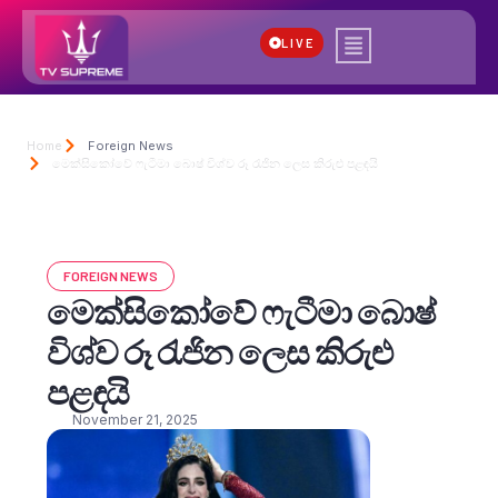
LIVE
Home
Foreign News
මෙක්සිකෝවේ ෆැටීමා බොෂ් විශ්ව රූ රැජින ලෙස කිරුළු පළඳයි
FOREIGN NEWS
මෙක්සිකෝවේ ෆැටීමා බොෂ්
විශ්ව රූ රැජින ලෙස කිරුළු
පළඳයි
November 21, 2025