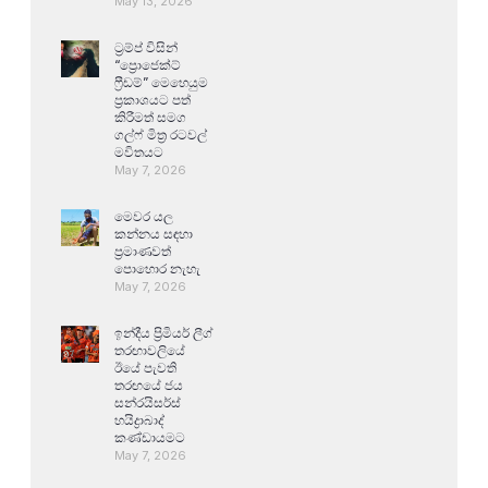
May 13, 2026
ට්‍රම්ප් විසින්
“ප්‍රොජෙක්ට්
ෆ්‍රීඩම්” මෙහෙයුම
ප්‍රකාශයට පත්
කිරීමත් සමග
ගල්ෆ් මිත්‍ර රටවල්
මවිතයට
May 7, 2026
මෙවර යල
කන්නය සඳහා
ප්‍රමාණවත්
පොහොර නැහැ
May 7, 2026
ඉන්දීය ප්‍රිමියර් ලීග්
තරඟාවලියේ
ඊයේ පැවති
තරඟයේ ජය
සන්රයිසර්ස්
හයිද්‍රාබාද්
කණ්ඩායමට
May 7, 2026