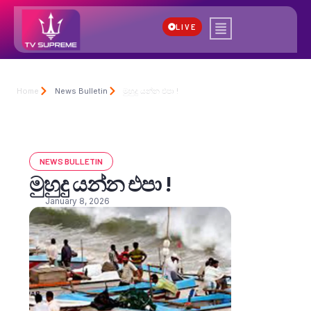
LIVE
Home
News Bulletin
මුහුදු යන්න එපා !
NEWS BULLETIN
මුහුදු යන්න එපා !
January 8, 2026