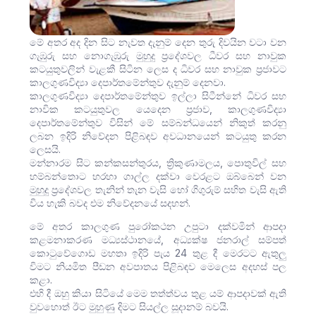
මේ අතර අද දින සිට නැවත දැනුම් දෙන තුරු දිවයින වටා වන
ගැඹුරු සහ නොගැඹුරු මුහුදු ප්‍රදේශවල ධීවර සහ නාවුක
කටයුතුවලින් වැළකී සිටින ලෙස ද ධිවර සහ නාවුක ප්‍රජාවට
කාලගුණවිද්‍යා දෙපාර්තමේන්තුව දැනුම් දෙනවා.
කාලගුණවිද්‍යා දෙපාර්තමේන්තුව ඉල්ලා සිටීන්නේ ධිවර සහ
නාවික කටයුතුවල යෙදෙන ප්‍රජාව, කාලගුණවිද්‍යා
දෙපාර්තමේන්තුව විසින් මේ සම්බන්ධයෙන් නිකුත් කරනු
ලබන ඉදිරි නිවේදන පිළිබඳව අවධානයෙන් කටයුතු කරන
ලෙසයි.
මන්නාරම සිට කන්කසන්තුරය, ත්‍රිකුණාමලය, පොතුවිල් සහ
හම්බන්තොට හරහා ගාල්ල දක්වා වෙරළට ඔබ්බෙන් වන
මුහුදු ප්‍රදේශවල තැනින් තැන වැසි හෝ ගිගුරුම් සහිත වැසි ඇති
විය හැකි බවද එම නිවේදනයේ සදහන්.
මේ අතර කාලගුණ පුරෝකථන උපුටා දක්වමින් ආපදා
කළමනාකරණ මධ්‍යස්ථානයේ, අධ්‍යක්ෂ ජනරාල් සම්පත්
කොටුවේගොඩ මහතා ඉදිරි පැය 24 තුළ දී මෙරටට ඇතුලු
විමට නියමිත පීඩන අවපාතය පිළිබඳව මෙලෙස අදහස් පල
කළා.
එහි දී ඔහු කියා සිටියේ මෙම තත්ත්වය තුළ යම් ආපදාවක් ඇති
වුවහොත් ඊට මුහුණු දිමට සියල්ල සූදානම් බවයි.