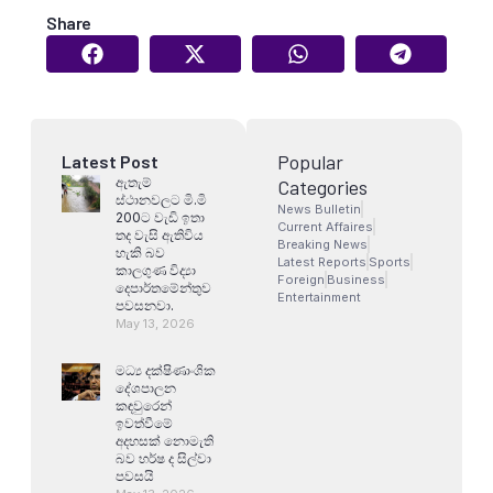
Share
Popular
Latest Post
ඇතැම්
Categories
ස්ථානවලට මි.මි
News Bulletin
200ට වැඩි ඉතා
Current Affaires
තද වැසි ඇතිවිය
Breaking News
හැකි බව
Latest Reports
Sports
කාලගුණ විද්‍යා
Foreign
Business
දෙපාර්තමේන්තුව
Entertainment
පවසනවා.
May 13, 2026
මධ්‍ය දක්ෂිණාංශික
දේශපාලන
කඳවුරෙන්
ඉවත්වීමේ
අදහසක් නොමැති
බව හර්ෂ ද සිල්වා
පවසයි