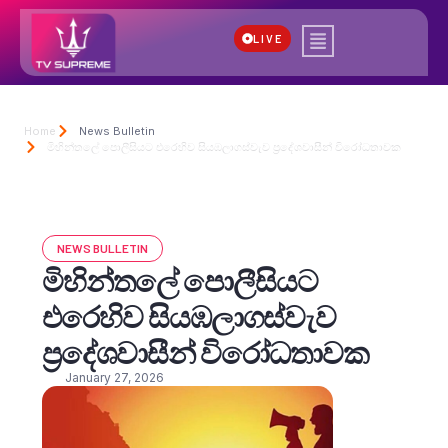
LIVE
Home
News Bulletin
මිහින්තලේ පොලීසියට එරෙහිව සියඹලාගස්වැව ප්‍රදේශවාසීන් විරෝධතාවක
NEWS BULLETIN
මිහින්තලේ පොලීසියට
එරෙහිව සියඹලාගස්වැව
ප්‍රදේශවාසීන් විරෝධතාවක
January 27, 2026