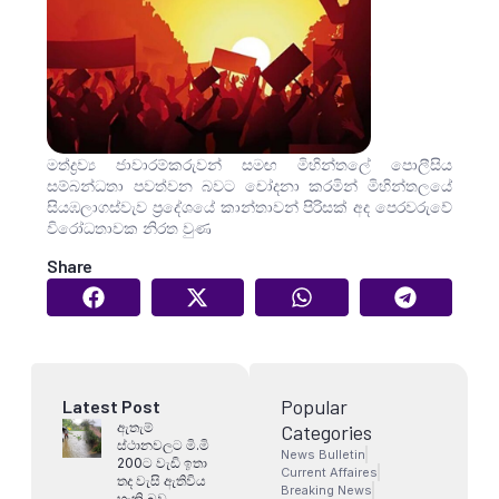
මත්ද්‍රව්‍ය ජාවාරම්කරුවන් සමඟ මිහින්තලේ පොලීසිය
සම්බන්ධතා පවත්වන බවට චෝදනා කරමින් මිහින්තලයේ
සියඹලාගස්වැව ප්‍රදේශයේ කාන්තාවන් පිරිසක් අද පෙරවරුවේ
විරෝධතාවක නිරත වුණ
Share
Popular
Latest Post
ඇතැම්
Categories
ස්ථානවලට මි.මි
News Bulletin
200ට වැඩි ඉතා
Current Affaires
තද වැසි ඇතිවිය
Breaking News
හැකි බව