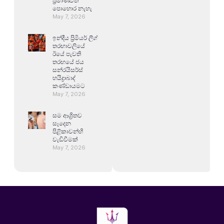
ප්‍රමාණවත්
පොහොර නැහැ
May 7, 2026
ඉන්දීය ප්‍රිමියර් ලීග්
තරඟාවලියේ
ඊයේ පැවති
තරඟයේ ජය
සන්රයිසර්ස්
හයිද්‍රාබාද්
කණ්ඩායමට
May 7, 2026
සම ආශ්‍රිතව
සෑදෙන
පිළිකාවන්හි
වැඩිවීමක්
May 7, 2026