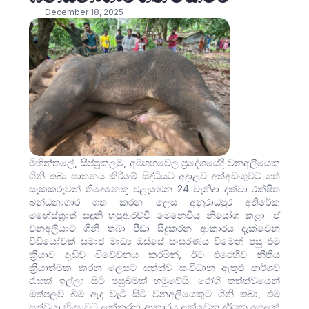
December 18, 2025
මිහින්තලේ, සීප්පුකුලම, අඹගහවෙල ප්‍රදේශයේදී වනඅලියෙකු
ගිනි තබා ඝාතනය කිරීමේ සිද්ධියට අදාළව අත්අඩංගුවට ගත්
සැකකරුවන් තිදෙනෙකු එළැඹෙන 24 වැනිදා දක්වා රක්ෂිත
බන්ධනාගාර ගත කරන ලෙස අනුරාධපුර අතිරේක
මහේස්ත්‍රාත් සඳුනි හපුආරච්චි මෙනෙවිය නියෝග කළා. ඒ
වනඅලියාට ගිනි තබා පීඩා සිදුකරන ආකාරය දැක්වෙන
වීඩියෝවක් සමාජ මාධ්‍ය ඔස්සේ සංසරණය වීමෙන් පසු එම
ක්‍රියාව දැඩිව විවේචනය කරමින්, ඊට එරෙහිව නීතිය
ක්‍රියාත්මක කරන ලෙසට සත්ත්ව සංවිධාන ඇතුළු පාර්ශව
රැසක් ඉල්ලා සිටි පසුබිමක් හමුවේයි. රෝගී තත්ත්වයෙන්
ඔත්පලව බිම ඇද වැටී සිටි වනඅලියෙකුට ගිනි තබා, එම
සත්වයා හිංසාවට ලක්කරන ආකාරය දැක්වෙන දර්ශන පෙලක්