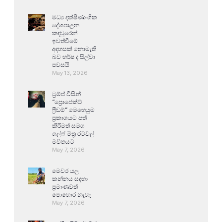
මධ්‍ය දක්ෂිණාංශික
දේශපාලන
කඳවුරෙන්
ඉවත්වීමේ
අදහසක් නොමැති
බව හර්ෂ ද සිල්වා
පවසයි
May 13, 2026
ට්‍රම්ප් විසින්
“ප්‍රොජෙක්ට්
ෆ්‍රීඩම්” මෙහෙයුම
ප්‍රකාශයට පත්
කිරීමත් සමග
ගල්ෆ් මිත්‍ර රටවල්
මවිතයට
May 7, 2026
මෙවර යල
කන්නය සඳහා
ප්‍රමාණවත්
පොහොර නැහැ
May 7, 2026