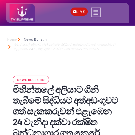
LIVE
Home
News Bulletin
මිහින්තලේ අලියාට ගිනි තැබීමේ සිද්ධියට අත්අඩංගුවට ගත් සැකකරුවන්
එළැඹෙන 24 වැනිදා දක්වා රක්ෂිත බන්ධනාගාර ගත කෙරේ
NEWS BULLETIN
මිහින්තලේ අලියාට ගිනි
තැබීමේ සිද්ධියට අත්අඩංගුවට
ගත් සැකකරුවන් එළැඹෙන
24 වැනිදා දක්වා රක්ෂිත
බන්ධනාගාර ගත කෙරේ