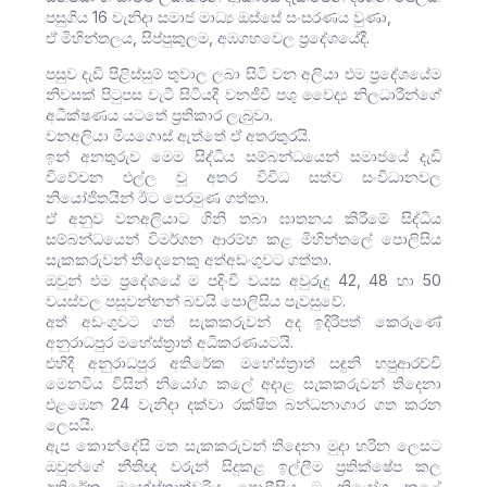
පසුගිය 16 වැනිදා සමාජ මාධ්‍ය ඔස්සේ සංසරණය වුණා,
ඒ මිහින්තලය, සිප්පුකුලම, අඹගහවෙල ප්‍රදේශයේදී.
පසුව දැඩි පිළිස්සුම් තුවාල ලබා සිටි වන අලියා එම ප්‍රදේශයේම
නිවසක් පිටුපස වැටී සිටියදී වනජීවී පශු වෛද්‍ය නිලධාරීන්ගේ
අධීක්ෂණය යටතේ ප්‍රතිකාර ලැබුවා.
වනඅලියා මියගොස් ඇත්තේ ඒ අතරතුරයි.
ඉන් අනතුරුව මෙම සිද්ධිය සම්බන්ධයෙන් සමාජයේ දැඩි
විවේචන එල්ල වූ අතර විවිධ සත්ව සංවිධානවල
නියෝජිතයින් ඊට පෙරමුණ ගත්තා.
ඒ අනුව වනඅලියාට ගිනි තබා ඝාතනය කිරීමේ සිද්ධිය
සම්බන්ධයෙන් විමර්ශන ආරම්භ කළ මිහින්තලේ පොලිසිය
සැකකරුවන් තිදෙනෙකු අත්අඩංගුවට ගත්තා.
ඔවුන් එම ප්‍රදේශයේ ම පදිංචි වයස අවුරුදු 42, 48 හා 50
වයස්වල පසුවන්නන් බවයි පොලිසිය පැවසුවේ.
අත් අඩංගුවට ගත් සැකකරුවන් අද ඉදිරිපත් කෙරුණේ
අනුරාධපුර මහේස්ත්‍රාත් අධිකරණයටයි.
එහිදී අනුරාධපුර අතිරේක මහේස්ත්‍රාත් සඳුනි හපුආරච්චි
මෙනවිය විසින් නියෝග කලේ අදාළ සැකකරුවන් තිදෙනා
එළඹෙන 24 වැනිදා දක්වා රක්ෂිත බන්ධනාගාර ගත කරන
ලෙසයි.
ඇප කොන්දේසි මත සැකකරුවන් තිදෙනා මුදා හරින ලෙසට
ඔවුන්ගේ නීතිඥ වරුන් සිදුකළ ඉල්ලීම ප්‍රතික්ෂේප කල
අතිරේක මහේස්ත්‍රාත්වරිය පොලීසිය ට නියෝග කළේ