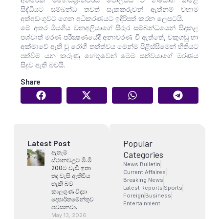
සිද්ධියට සම්බන්ධ තවත් සැකකරුවන් ඇත්නම් වහාම
අත්අඩංගුවට ගෙන අධිකරණයට ඉදිරිපත් කරන ලෙසටයි.
මේ අතර මියගිය වනඅලියාගේ සිරුර සම්බන්ධයෙන් සිදුකළ
පශ්චාත් මරණ පරීක්‍ෂණයේදී අනාවරණ වී ඇත්තේ, වකුගඩු හා
අක්මාවේ ඇති වූ රෝගී තත්ත්වය මෙන්ම පිළිස්සීමෙන් භීතියට
පත්වීම යන කරුණු හේතුවෙන් මෙම සත්වයාගේ මරණය
සිදුව ඇති බවයි.
Share
Popular
Latest Post
ඇතැම්
Categories
ස්ථානවලට මි.මි
News Bulletin
200ට වැඩි ඉතා
Current Affaires
තද වැසි ඇතිවිය
Breaking News
හැකි බව
Latest Reports
Sports
කාලගුණ විද්‍යා
Foreign
Business
දෙපාර්තමේන්තුව
Entertainment
පවසනවා.
May 13, 2026