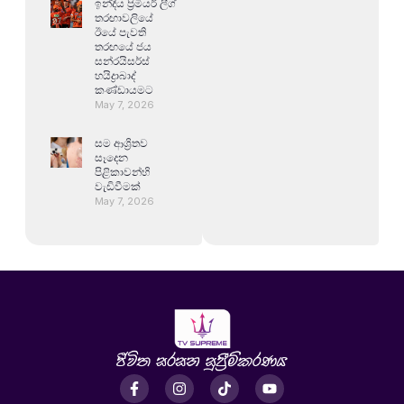
ඉන්දීය ප්‍රිමියර් ලීග්
තරඟාවලියේ
ඊයේ පැවති
තරඟයේ ජය
සන්රයිසර්ස්
හයිද්‍රාබාද්
කණ්ඩායමට
May 7, 2026
සම ආශ්‍රිතව
සෑදෙන
පිළිකාවන්හි
වැඩිවීමක්
May 7, 2026